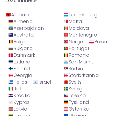
2026 landene
Albania
Luxembourg
Armenia
Malta
Aserbajdsjan
Moldova
Australia
Montenegro
Belgia
Norge
Polen
Bulgaria
Portugal
Danmark
Romania
Estland
San Marino
Finland
Serbia
Georgia
Storbritannia
Hellas
Israel
Sveits
Italia
Sverige
Kroatia
Tsjekkia
Kypros
Tyskland
Latvia
Østerrike
Litauen
Ukraina