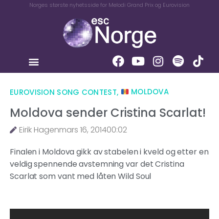
Norges største nyhetsside for Melodi Grand Prix og Eurovision
EUROVISION SONG CONTEST
,
MOLDOVA
Moldova sender Cristina Scarlat!
Eirik Hagen
mars 16, 2014
00:02
Finalen i Moldova gikk av stabelen i kveld og etter en
veldig spennende avstemning var det Cristina
Scarlat som vant med låten Wild Soul