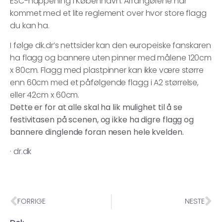
ESC-happening i København. Arrangørene har
kommet med et lite reglement over hvor store flagg
du kan ha.
I følge dk.dr’s nettsider kan den europeiske fanskaren
ha flagg og bannere uten pinner med målene 120cm
x 80cm. Flagg med plastpinner kan ikke være større
enn 60cm med et påfølgende flagg i A2 størrelse,
eller 42cm x 60cm.
Dette er for at alle skal ha lik mulighet til å se
festivitasen på scenen, og ikke ha digre flagg og
bannere dinglende foran nesen hele kvelden.
·
dr.dk
FORRIGE
NESTE