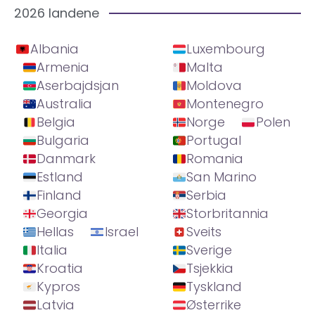
2026 landene
Albania
Luxembourg
Armenia
Malta
Aserbajdsjan
Moldova
Australia
Montenegro
Belgia
Norge
Polen
Bulgaria
Portugal
Danmark
Romania
Estland
San Marino
Finland
Serbia
Georgia
Storbritannia
Hellas
Israel
Sveits
Italia
Sverige
Kroatia
Tsjekkia
Kypros
Tyskland
Latvia
Østerrike