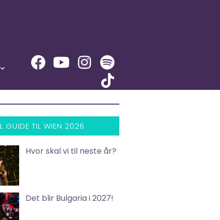
L GUIDE TIL WIEN 2026
Hvor skal vi til neste år?
Det blir Bulgaria i 2027!