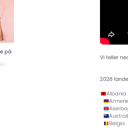
ke på
Vi teller ne
026
2026 land
Albania
Armeni
Aserba
Austral
Belgia