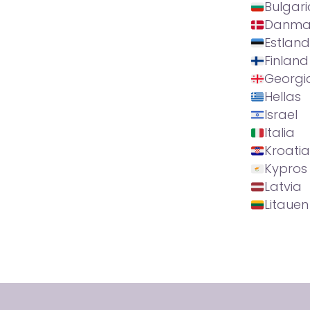
Bulgari
Danma
Estland
Finland
Georgi
Hellas
Israel
Italia
Kroatia
Kypros
Latvia
Litauen