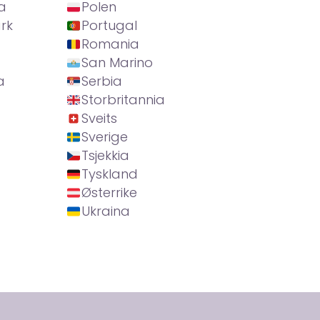
a
Polen
rk
Portugal
Romania
San Marino
a
Serbia
Storbritannia
Sveits
Sverige
Tsjekkia
Tyskland
Østerrike
Ukraina