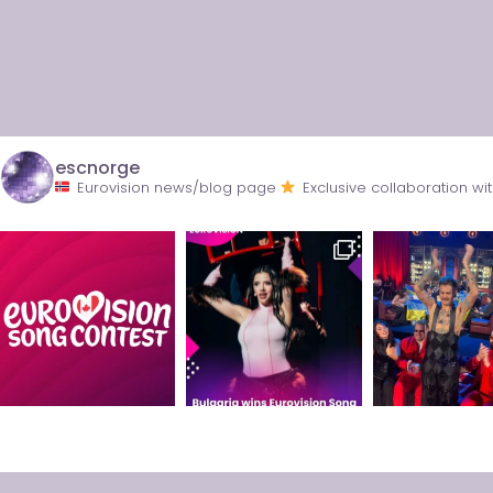
escnorge
Eurovision news/blog page
Exclusive collaboration 