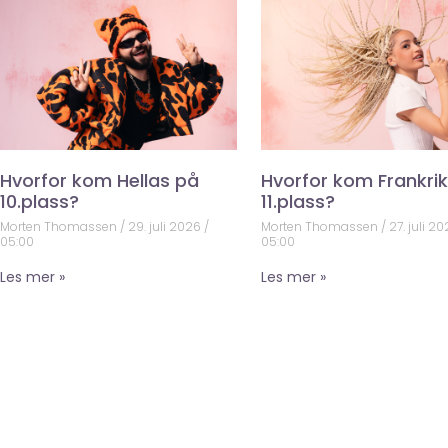
Hvorfor kom Hellas på
Hvorfor kom Frankri
10.plass?
11.plass?
Morten Thomassen
29. juli 2026
Morten Thomassen
27. juli 2
05:00
05:00
Les mer »
Les mer »