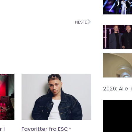
.
NESTE
2026: Alle 
 i
Favoritter fra ESC-