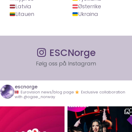
Latvia
Østerrike
Litauen
Ukraina
ESCNorge
Følg oss på Instagram
escnorge
Eurovision news/blog page
Exclusive collaboration
with @ogae_norway