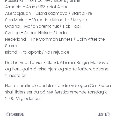
Russland – Tolmachevy Sisters / Shine
Armenia – Aram MP3 / Not Alone
Aserbajdsjan – Dilara Kazimova / Start a Fire
San Marino – Valentina Monetta / Maybe
Ukraina – Maria Yaremchuk / Tick-Tock
Sverige – Sanna Nielsen / Undo
Nederland – The Common Linnets / Calm After the
Storm
Island – Pollapönk / No Prejudice
Det betyr at Latvia, Estland, Albania, Belgia, Moldova
og Portugal må reise hjem og starte forberedelsene
til neste år.
Neste semifinale der blant andre vår egen Carl Espen
skal i ilden, ser du på NRK førstkommende torsdag kl.
21:00. Vi gleder oss!
FORRIGE
NESTE