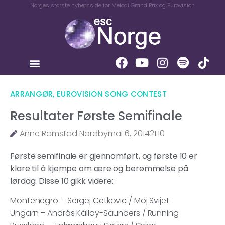
Norges største nyhetsside for Melodi Grand Prix og Eurovision
ARRANGØR
,
EUROVISION SONG CONTEST
Resultater Første Semifinale
Anne Ramstad Nordby
mai 6, 2014
21:10
Første semifinale er gjennomført, og første 10 er
klare til å kjempe om ære og berømmelse på
lørdag. Disse 10 gikk videre:
Montenegro – Sergej Cetkovic / Moj Svijet
Ungarn – András Kállay-Saunders / Running