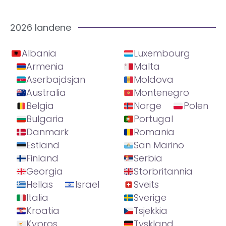
2026 landene
Albania
Luxembourg
Armenia
Malta
Aserbajdsjan
Moldova
Australia
Montenegro
Belgia
Norge
Polen
Bulgaria
Portugal
Danmark
Romania
Estland
San Marino
Finland
Serbia
Georgia
Storbritannia
Hellas
Israel
Sveits
Italia
Sverige
Kroatia
Tsjekkia
Kypros
Tyskland