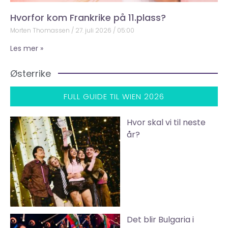
Hvorfor kom Frankrike på 11.plass?
Morten Thomassen
27. juli 2026
05:00
Les mer »
Østerrike
FULL GUIDE TIL WIEN 2026
Hvor skal vi til neste
år?
Det blir Bulgaria i