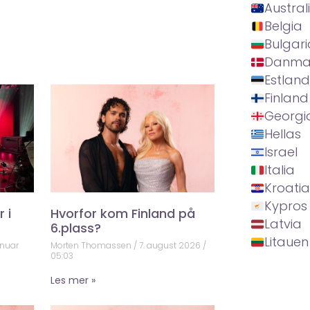
Austral
Belgia
Bulgari
Danma
Estland
Finland
Georgi
Hellas
Israel
Italia
Kroatia
Kypros
 i
Hvorfor kom Finland på
Latvia
6.plass?
Litauen
anuar
Morten Thomassen
7. august 2026
05:03
Les mer »