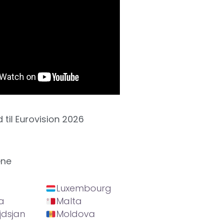
d til Eurovision 2026
ene
Luxembourg
a
Malta
jdsjan
Moldova