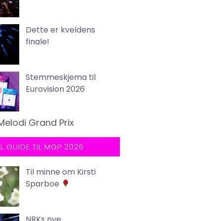
Dette er kveldens
finale!
Stemmeskjema til
Eurovision 2026
Melodi Grand Prix
LL GUIDE TIL MGP 2026
Til minne om Kirsti
Sparboe
NRKs nye