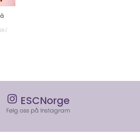
på
026
ESCNorge
Følg oss på Instagram