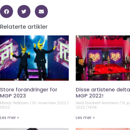
Relaterte artikler
Store forandringer for
Disse artistene deltar
MGP 2023
MGP 2022!
Mandy Pettersen
30. november 2022
Heidi Elisabeth Aarsheim
10. j
08:02
2022
14:08
Les mer »
Les mer »