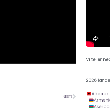
Vi teller ne
2026 land
Albania
NESTE
Armeni
Aserba