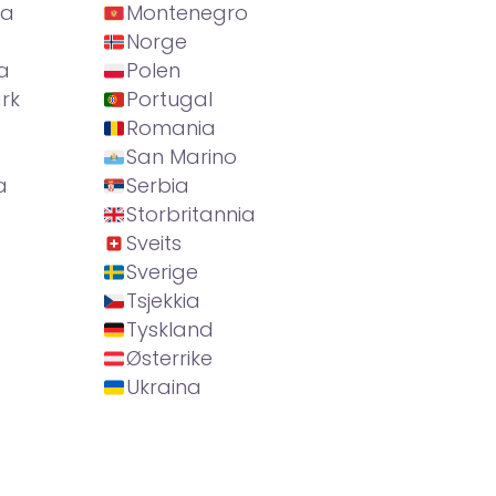
ia
Montenegro
Norge
a
Polen
rk
Portugal
Romania
San Marino
a
Serbia
Storbritannia
Sveits
Sverige
Tsjekkia
Tyskland
Østerrike
Ukraina