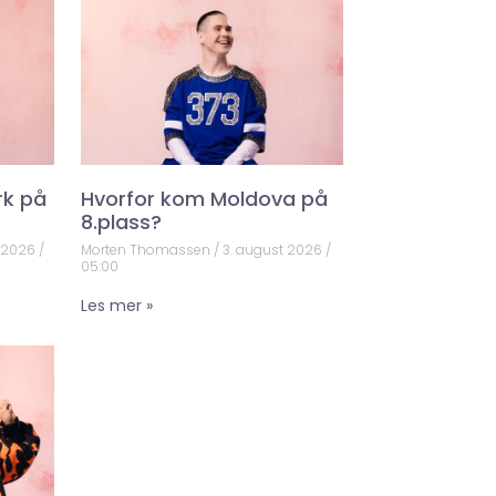
rk på
Hvorfor kom Moldova på
8.plass?
t 2026
Morten Thomassen
3. august 2026
05:00
Les mer »