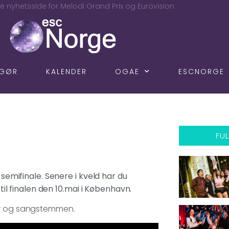
e nyhetsside for Melodi Grand Prix og Eurovision
NGØR
KALENDER
OGAE
ESCNORGE
FUL
 semifinale. Senere i kveld har du
 til finalen den 10.mai i København.
how og sangstemmen.