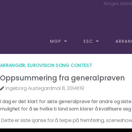
Norges størst
MGP
ESC
ARRA
ARRANGØR
,
EUROVISION SONG CONTEST
Oppsummering fra generalprøven
Ingeborg Austegard
mai 8, 2014
11:19
I dag er det klart for siste generalprøve før andre og siste
mulighet for å se hvilke ti land som klarer å kvalifisere seg
Dette er siste sjanse for å terpe på fremføring, scenes