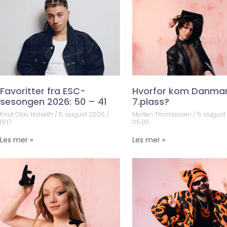
Favoritter fra ESC-
Hvorfor kom Danma
sesongen 2026: 50 – 41
7.plass?
Knut Olav Halseth
5. august 2026
Morten Thomassen
5. augus
19:17
05:00
Les mer »
Les mer »