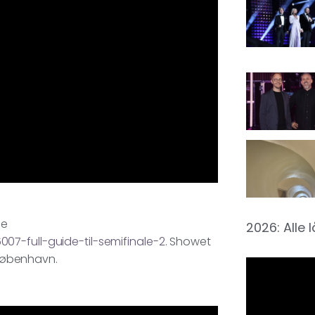
ne
2026: Alle 
7-full-guide-til-semifinale-2
. Showet
i København.