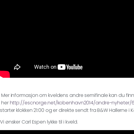
Mer informasjon om kveldens andre semifinale kan du fin
her
http://escnorge.net/kobenhavn2014/andre-nyheter/600
starter klokken 21:00 og er direkte sendt fra B&W Hallerne 
Vi ønsker Carl Espen lykke til i kveld.