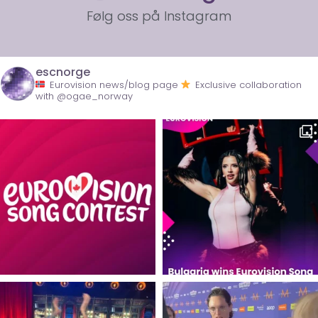
Følg oss på Instagram
escnorge
Eurovision news/blog page
Exclusive collaboration
with @ogae_norway