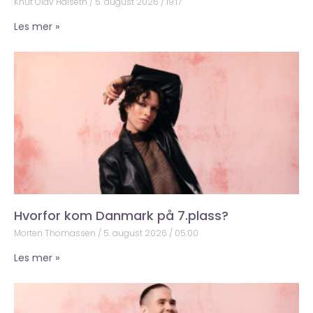
Knut Olav Halseth
5. august 2026
19:17
Les mer »
Hvorfor kom Danmark på 7.plass?
Morten Thomassen
5. august 2026
05:00
Les mer »