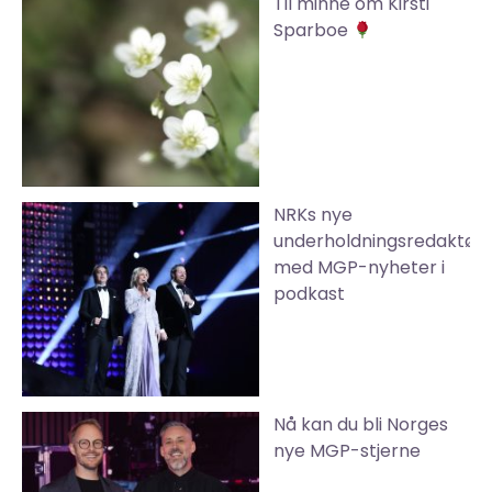
Til minne om Kirsti
Sparboe
NRKs nye
underholdningsredaktør
med MGP-nyheter i
podkast
Nå kan du bli Norges
nye MGP-stjerne