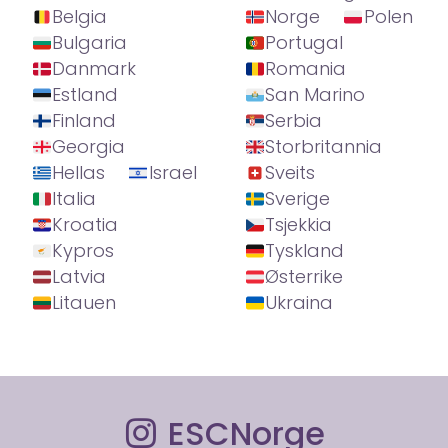
Belgia
Norge
Polen
Bulgaria
Portugal
Danmark
Romania
Estland
San Marino
Finland
Serbia
Georgia
Storbritannia
Hellas
Israel
Sveits
Italia
Sverige
Kroatia
Tsjekkia
Kypros
Tyskland
Latvia
Østerrike
Litauen
Ukraina
ESCNorge