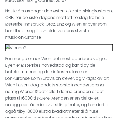
Eurovision Song Contest 2015?
Neste års arrangør den østerrikske statskringkasteren,
ORF, har de siste dagene mottatt forslag fra hele
Østerrike. Innsbrück, Graz, Linz og Wien er byer som
har tilbudt seg å avholde verdens største
musikkonkurranse.
For mange er nok Wien det mest åpenbare valget.
Byen er Østerrikes hovedstad og kan tilby de
hotellrommene og den infrastrukturen en
konkurranse som Eurovision krever, og viktigst av alt:
Wien huser i dag landets største innendørsarena
nemlig Wiener Stadthalle. I denne arenaen er det
plass til 16000 tilskuere. Arenaen er en del av et
anlegg bestående av utstllingshaller, og kan derfor
også tilby 10000 ekstra kvadratmeter til å huse
pressesenter, garderober og andre nødvendige ting.