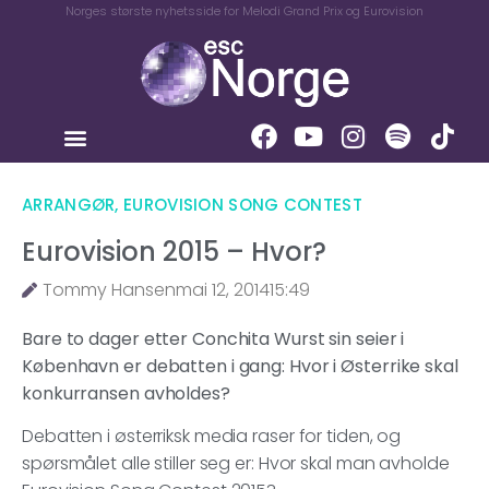
Norges største nyhetsside for Melodi Grand Prix og Eurovision
ARRANGØR
,
EUROVISION SONG CONTEST
Eurovision 2015 – Hvor?
Tommy Hansen
mai 12, 2014
15:49
Bare to dager etter Conchita Wurst sin seier i
København er debatten i gang: Hvor i Østerrike skal
konkurransen avholdes?
Debatten i østerriksk media raser for tiden, og
spørsmålet alle stiller seg er: Hvor skal man avholde