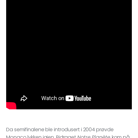
Da semifinalene ble introdusert i 2004 prøvde
Monaco lykken igjen. Bidraget
Notre Planète
kom på