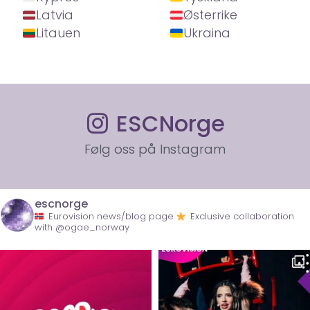
Latvia
Østerrike
Litauen
Ukraina
ESCNorge
Følg oss på Instagram
escnorge
Eurovision news/blog page
Exclusive collaboration
with @ogae_norway