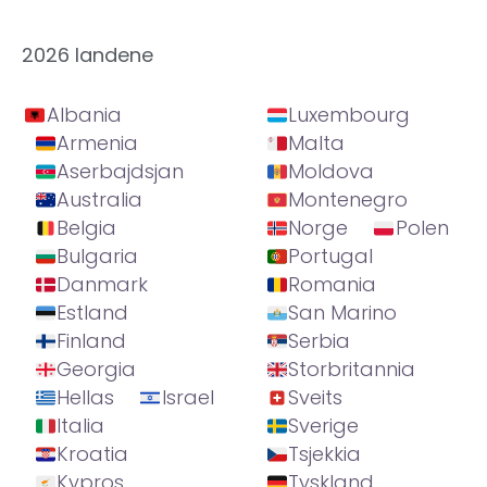
2026 landene
Albania
Luxembourg
Armenia
Malta
Aserbajdsjan
Moldova
Australia
Montenegro
Belgia
Norge
Polen
Bulgaria
Portugal
Danmark
Romania
Estland
San Marino
Finland
Serbia
Georgia
Storbritannia
Hellas
Israel
Sveits
Italia
Sverige
Kroatia
Tsjekkia
Kypros
Tyskland