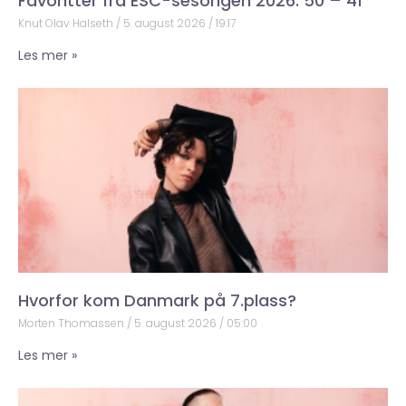
Favoritter fra ESC-sesongen 2026: 50 – 41
Knut Olav Halseth
5. august 2026
19:17
Les mer »
Hvorfor kom Danmark på 7.plass?
Morten Thomassen
5. august 2026
05:00
Les mer »