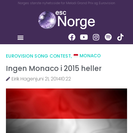
Norges største nyhetsside for Melodi Grand Prix og Eurovision
EUROVISION SONG CONTEST
,
MONACO
Ingen Monaco i 2015 heller
Eirik Hagen
juni 21, 2014
10:22