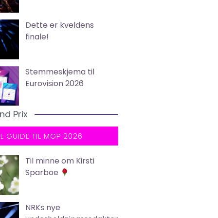
Dette er kveldens
finale!
Stemmeskjema til
Eurovision 2026
nd Prix
LL GUIDE TIL MGP 2026
Til minne om Kirsti
Sparboe
NRKs nye