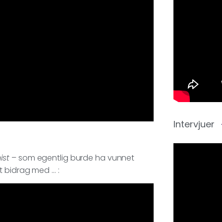
Intervjuer
ist
– som egentlig burde ha vunnet
t bidrag med … :