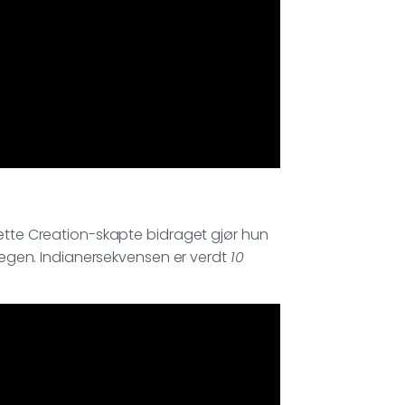
dette Creation-skapte bidraget gjør hun
n egen. Indianersekvensen er verdt
10