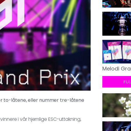
Melodi Gra
FU
 to-låtene, eller nummer tre-låtene
vinnere i vår hjemlige ESC-uttakning,