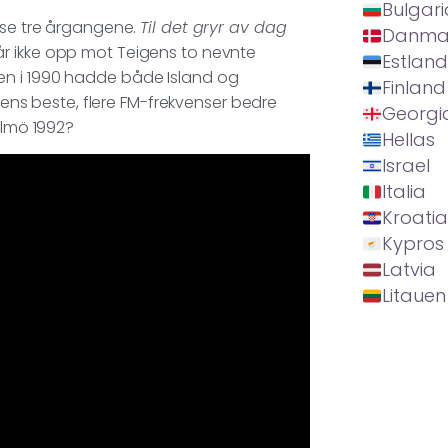
Bulgari
isse tre årgangene.
Til det gryr av dag
Danma
år ikke opp mot Teigens to nevnte
Estland
en i 1990 hadde både Island og
Finland
ens beste, flere FM-frekvenser bedre
Georgi
lmö 1992?
Hellas
Israel
Italia
Kroatia
Kypros
Latvia
Litauen