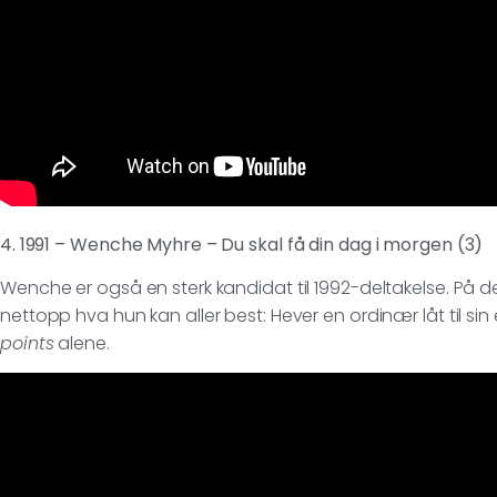
4. 1991 – Wenche Myhre – Du skal få din dag i morgen (3)
Wenche er også en sterk kandidat til 1992-deltakelse. På 
nettopp hva hun kan aller best: Hever en ordinær låt til si
points
alene.