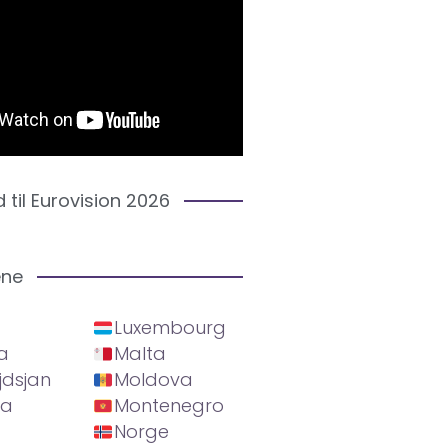
d til Eurovision 2026
ene
Luxembourg
a
Malta
jdsjan
Moldova
ia
Montenegro
Norge