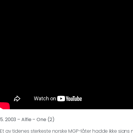
5. 2003 – Alfie – One (2)
Et av tidenes sterkeste norske MGP-låter hadde ikke sjans 