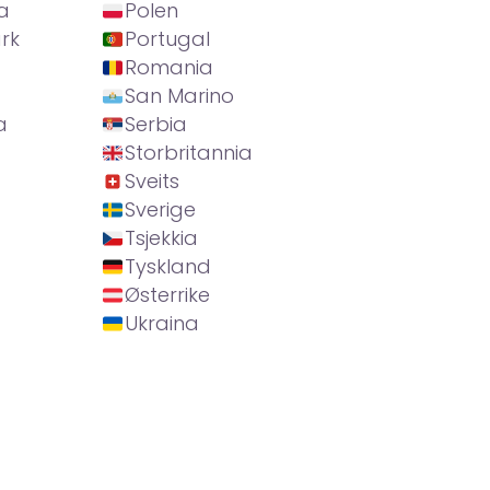
a
Polen
rk
Portugal
Romania
San Marino
a
Serbia
Storbritannia
Sveits
Sverige
Tsjekkia
Tyskland
Østerrike
Ukraina