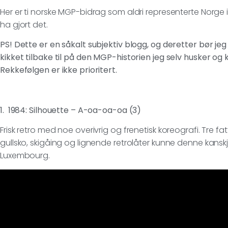
Her er ti norske MGP-bidrag som aldri representerte Norge
ha gjort det.
PS! Dette er en såkalt subjektiv blogg, og deretter bør je
kikket tilbake til på den MGP-historien jeg selv husker og 
Rekkefølgen er ikke prioritert.
1. 1984: Silhouette – A-oa-oa-oa (3)
Frisk retro med noe overivrig og frenetisk koreografi. Tre f
gullsko, skigåing og lignende retrolåter kunne denne kanskj
Luxembourg.