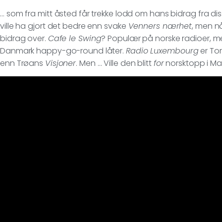
… som fra mitt åsted får trekke lodd om hans bidrag fra d
ville ha gjort det bedre enn svake
Venners nærhet
, men n
bidrag over.
Cafe le Swing
? Populær på norske radioer, m
Danmark happy-go-round låter.
Radio Luxembourg
er Tor
enn Trøans
Visjoner
. Men … Ville den blitt
for
norsktopp i Ma