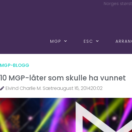
Norges størst
MGP
ESC
ARRA
MGP-BLOGG
10 MGP-låter som skulle ha vunnet
Eivind Charlie M. Sætre
august 16, 2014
20:02