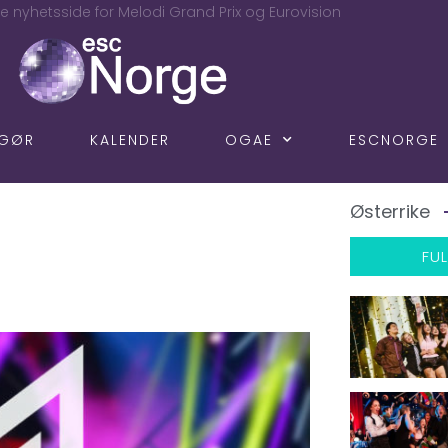
e nyhetsside for Melodi Grand Prix og Eurovision
NGØR
KALENDER
OGAE
ESCNORGE
Østerrike
FUL