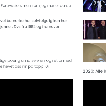
 i Eurovsision, men som jeg mener burde
g vel bemerke har selvfølgelig kun har
kjenner: Dvs fra 1982 og fremover.
attige poeng unna seieren, og i et år med
e hevet oss inn på topp 10 i
2026: Alle 