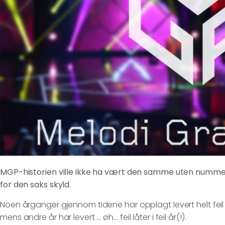
MGP-historien ville ikke ha vært den samme uten nummer
for den saks skyld.
Noen årganger gjennom tidene har opplagt levert helt feil 
mens andre år har levert … øh… feil låter i feil år(!).