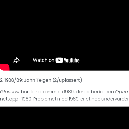
2. 1988/89: Jahn Teigen (2/uplassert)
Glasnost
burde ha kommet i 1989, den er bedre enn
Optim
nettopp i 1989! Problemet med 1989, er et noe undervurder