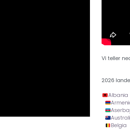
Vi teller ne
2026 land
Albania
Armeni
Aserba
Austral
Belgia