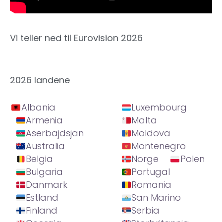
Vi teller ned til Eurovision 2026
2026 landene
Albania
Luxembourg
Armenia
Malta
Aserbajdsjan
Moldova
Australia
Montenegro
Belgia
Norge
Polen
Bulgaria
Portugal
Danmark
Romania
Estland
San Marino
Finland
Serbia