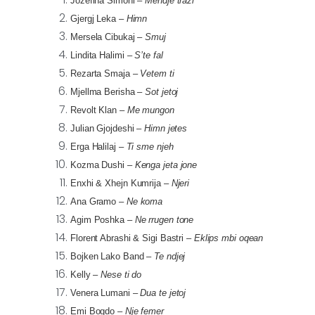
Jozefina Simoni
–
Mendje trazi
Gjergj Leka
–
Himn
Mersela Cibukaj
–
Smuj
Lindita Halimi
–
S’te fal
Rezarta Smaja
–
Vetem ti
Mjellma Berisha
–
Sot jetoj
Revolt Klan
–
Me mungon
Julian Gjojdeshi
–
Himn jetes
Erga Halilaj
–
Ti sme njeh
Kozma Dushi
–
Kenga jeta jone
Enxhi & Xhejn Kumrija
–
Njeri
Ana Gramo
–
Ne koma
Agim Poshka
–
Ne rrugen tone
Florent Abrashi & Sigi Bastri
–
Eklips mbi oqean
Bojken Lako Band
–
Te ndjej
Kelly
–
Nese ti do
Venera Lumani
–
Dua te jetoj
Emi Bogdo
–
Nje femer