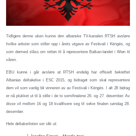
Tidligere denne uken kunne den albanske TV-kanalen RTSH avsløre
hvilke artister som stiller opp i årets utgave av Festivali i Këngës, og
som dermed slåss om retten til å representere Balkan-landet i Wien til
våren.
EBU kunne i går avsløre at RTSH endelig har offisielt bekreftet
Albanias deltakelse i ESC 2015, og bidraget som skal representere
dem vil som vanlig bli vinneren av
av Festivali i Këngës. I alt 28 bidrag
er nå plukket ut til å stille i de to semifinalene 26. og 27. desember. Av
disse vil mellom 16 og 18 kvalifisere seg til selve finalen søndag 28.
desember.
Hele deltakerlisten ser slik ut: