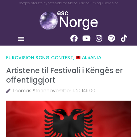
Norges største nyhetsside for Melodi Grand Prix og Eurovision
EUROVISION SONG CONTEST
,
ALBANIA
Artistene til Festivali i Këngës er
offentliggjort
Thomas Steen
november 1, 2014
11:00