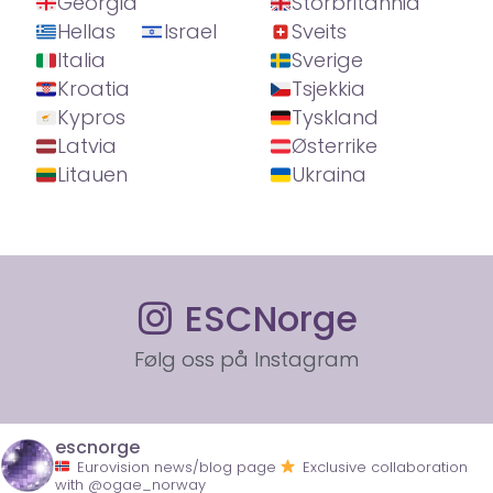
Georgia
Storbritannia
Hellas
Israel
Sveits
Italia
Sverige
Kroatia
Tsjekkia
Kypros
Tyskland
Latvia
Østerrike
Litauen
Ukraina
ESCNorge
Følg oss på Instagram
escnorge
Eurovision news/blog page
Exclusive collaboration
with @ogae_norway