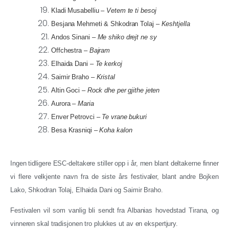
Kladi Musabelliu
–
Vetem te ti besoj
Besjana Mehmeti & Shkodran Tolaj
–
Keshtjella
Andos Sinani
–
Me shiko drejt ne sy
Offchestra –
Bajram
Elhaida Dani
–
Te kerkoj
Saimir Braho
–
Kristal
Altin Goci
–
Rock dhe per gjithe jeten
Aurora –
Maria
Enver Petrovci
–
Te vrane bukuri
Besa Krasniqi
–
Koha kalon
Ingen tidligere ESC-deltakere stiller opp i år, men blant deltakerne finner
vi flere velkjente navn fra de siste års festivaler, blant andre Bojken
Lako, Shkodran Tolaj, Elhaida Dani og Saimir Braho.
Festivalen vil som vanlig bli sendt fra Albanias hovedstad Tirana, og
vinneren skal tradisjonen tro plukkes ut av en ekspertjury.