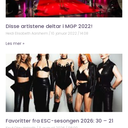
Disse artistene deltar i MGP 2022!
Heidi Elisabeth Aarsheim
10. januar 2022
14:08
Les mer »
Favoritter fra ESC-sesongen 2026: 30 – 21
Knut Olav Halseth
9. august 2026
08:00