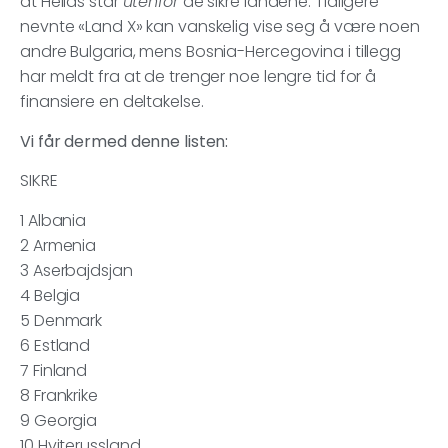
at Hellas står
utenfor
de sikre landene. Tidligere
nevnte «Land X» kan vanskelig vise seg å være noen
andre Bulgaria, mens Bosnia-Hercegovina i tillegg
har meldt fra at de trenger noe lengre tid for å
finansiere en deltakelse.
Vi får dermed denne listen:
SIKRE
1 Albania
2 Armenia
3 Aserbajdsjan
4 Belgia
5 Denmark
6 Estland
7 Finland
8 Frankrike
9 Georgia
10 Hviterussland