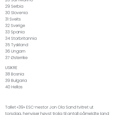
29 Serbia
30 Slovenia
31 Sveits
32 Sverige
33 Spania
34 Storbritannia
35 Tyskland
36 Ungarn
37 Østerrike
USIKRE
38 Bosnia
39 Bulgaria
40 Hellas
Tallet «39» ESC-nestor Jon Ola Sand tvitret ut
torsdag, henviser høyst trolig til antall påmeldte land