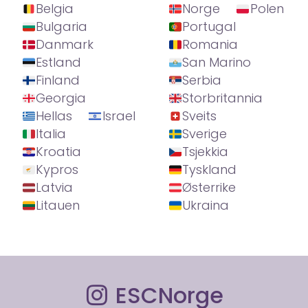
Belgia
Norge
Polen
Bulgaria
Portugal
Danmark
Romania
Estland
San Marino
Finland
Serbia
Georgia
Storbritannia
Hellas
Israel
Sveits
Italia
Sverige
Kroatia
Tsjekkia
Kypros
Tyskland
Latvia
Østerrike
Litauen
Ukraina
ESCNorge