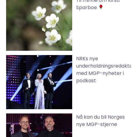
Til minne om Kirsti
Sparboe
NRKs nye
underholdningsredaktør
med MGP-nyheter i
podkast
Nå kan du bli Norges
nye MGP-stjerne