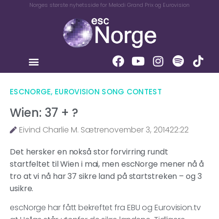
Norges største nyhetsside for Melodi Grand Prix og Eurovision
ESCNORGE
,
EUROVISION SONG CONTEST
Wien: 37 + ?
Eivind Charlie M. Sætre
november 3, 2014
22:22
Det hersker en nokså stor forvirring rundt
startfeltet til Wien i mai, men escNorge mener nå å
tro at vi nå har 37 sikre land på startstreken – og 3
usikre.
escNorge har fått bekreftet fra EBU og Eurovision.tv