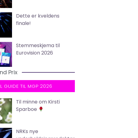
Dette er kveldens
finale!
Stemmeskjema til
Eurovision 2026
nd Prix
LL GUIDE TIL MGP 2026
Til minne om Kirsti
Sparboe
NRKs nye