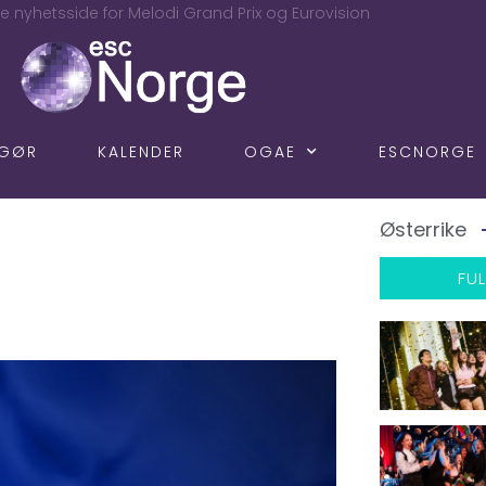
e nyhetsside for Melodi Grand Prix og Eurovision
NGØR
KALENDER
OGAE
ESCNORGE
Østerrike
FUL