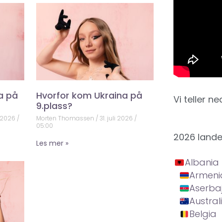
a på
Hvorfor kom Ukraina på
Vi teller ne
9.plass?
 2026
Morten Thomassen
31. juli 2026
05:00
2026 land
Les mer »
Albania
Armeni
Aserba
Austral
Belgia