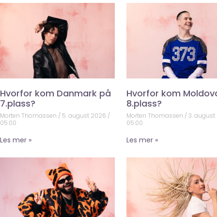
Hvorfor kom Danmark på
Hvorfor kom Moldov
7.plass?
8.plass?
Morten Thomassen
5. august 2026
Morten Thomassen
3. august
05:00
05:00
Les mer »
Les mer »