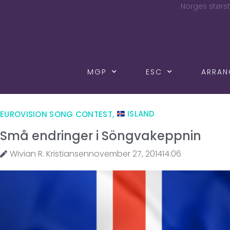
Norges størst
MGP
ESC
ARRA
EUROVISION SONG CONTEST
,
ISLAND
Små endringer i Söngvakeppnin
Wivian R. Kristiansen
november 27, 2014
14:06