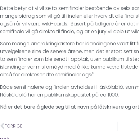
Dette betyr at vi vil se to semifinaler bestående av seks sa
mange bidrag som vil gå til finalen eller hvorvidt alle final
også i år vil være wild-cards. Basert på tidligere år er det im
semifinale vil gå direkte til finale, og at en jury vil dele ut wil
Som mange andre kringkastere har islandingene vært litt 
utvelgelsene sine de senere årene, men det er stort sett små
to semifinaler som ble sendt i opptak, uten publikum til st
islandinger var misfornöyd med å ikke kunne være tilstede 
altså for direktesendte semifinaler også.
Både semifinalene og finalen avholdes i Háskólabíó, samme
Háskólabíó har en publikumskapasitet på ca 1000.
Nå er det bare å glede seg til at navn på låtskrivere og 
FORRIGE