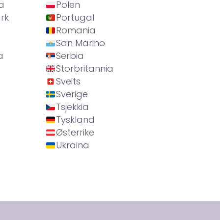
a
Polen
rk
Portugal
Romania
San Marino
a
Serbia
Storbritannia
Sveits
Sverige
Tsjekkia
Tyskland
Østerrike
Ukraina