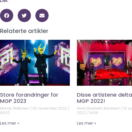
Del:
Relaterte artikler
Store forandringer for
Disse artistene deltar
MGP 2023
MGP 2022!
Mandy Pettersen
30. november 2022
Heidi Elisabeth Aarsheim
10. j
08:02
2022
14:08
Les mer »
Les mer »