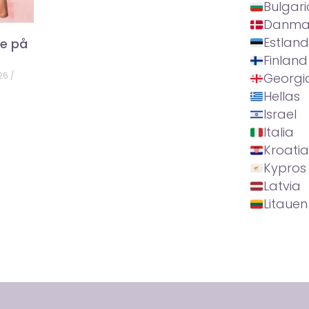
Bulgari
Danma
Estland
ke på
Finland
026
Georgi
Hellas
Israel
Italia
Kroatia
Kypros
Latvia
Litauen