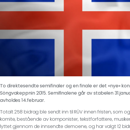
To direktesendte semifinaler og en finale er det «nye» ko
Söngvakeppnin 2015. Semifinalene går av stabelen 31.janua
avholdes 14.februar.
Totalt 258 bidrag ble sendt inn til RÚV innen fristen, som o
komite, bestående av komponister, tekstforfattere, musike
lyttet gjennom de innsendte demoene, og har valgt 12 bidr