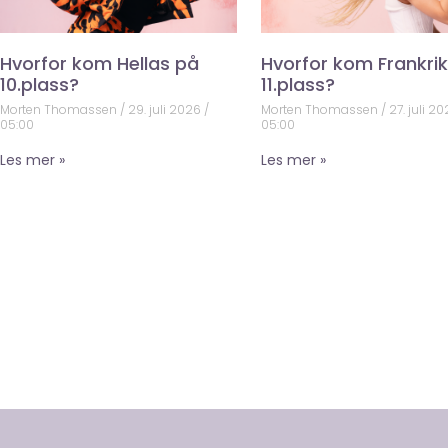
Hvorfor kom Hellas på
Hvorfor kom Frankri
10.plass?
11.plass?
Morten Thomassen
29. juli 2026
Morten Thomassen
27. juli 2
05:00
05:00
Les mer »
Les mer »