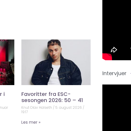
Intervjuer
 i
Favoritter fra ESC-
sesongen 2026: 50 – 41
anuar
Knut Olav Halseth
5. august 2026
19:17
Les mer »