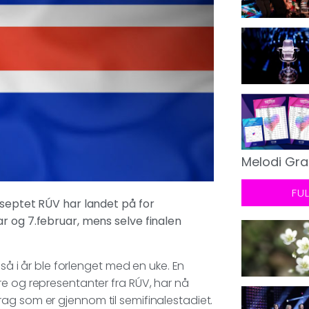
Melodi Gra
FU
nseptet RÚV har landet på for
r og 7.februar, mens selve finalen
gså i år ble forlenget med en uke. En
re og representanter fra RÚV, har nå
ag som er gjennom til semifinalestadiet.