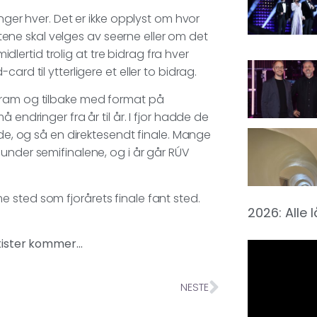
nger hver. Det er ikke opplyst om hvor
istene skal velges av seerne eller om det
idlertid trolig at tre bidrag fra hver
d-card til ytterligere et eller to bidrag.
fram og tilbake med format på
 endringer fra år til år. I fjor hadde de
ede, og så en direktesendt finale. Mange
under semifinalene, og i år går RÚV
 sted som fjorårets finale fant sted.
2026: Alle 
artister kommer…
NESTE