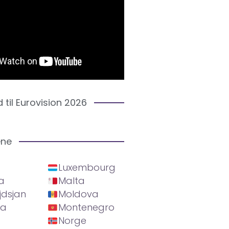
d til Eurovision 2026
ene
Luxembourg
a
Malta
jdsjan
Moldova
ia
Montenegro
Norge