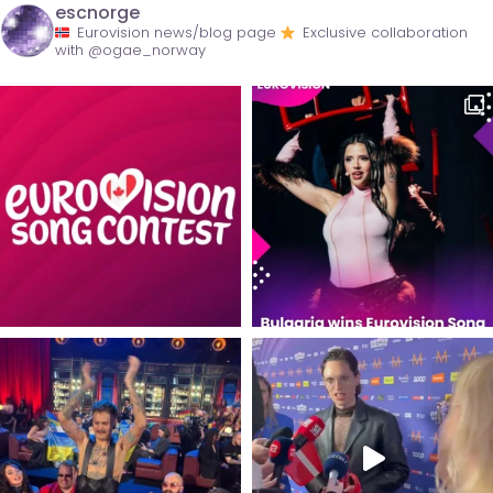
escnorge
Eurovision news/blog page
Exclusive collaboration
with @ogae_norway