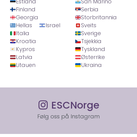
Estland
San Marino
Finland
Serbia
Georgia
Storbritannia
Hellas
Israel
Sveits
Italia
Sverige
Kroatia
Tsjekkia
Kypros
Tyskland
Latvia
Østerrike
Litauen
Ukraina
ESCNorge
Følg oss på Instagram