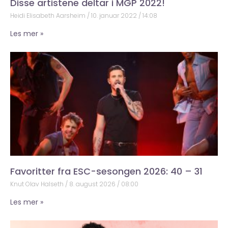
Disse artistene deltar i MGP 2022!
Heidi Elisabeth Aarsheim
10. januar 2022
14:08
Les mer »
Favoritter fra ESC-sesongen 2026: 40 – 31
Knut Olav Halseth
8. august 2026
08:00
Les mer »