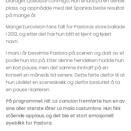
bidraget
Quedate conmigo
. Hun endte på en tiende
plass, og oppnådde med det Spanias beste resultat
på mange år.
Mange Eurovision fans falt for Pastoras store ballade
i 2012, og etter det har hun blitt et kjent og kjært
navn.
I mars i år besvimte Pastora på scenen og datt av et
podie hun sto på. Etter denne hendelsen hadde hun
en kort pause, men det samme inntraff på en
konsert en måneds tid senere. Dette førte derfor til at
hun utviklet en sceneskrekk og derfor besluttet å ta
en pause i karrieren.
På programmet
Hit: La cancion
fremførte hun en av
sine aller største låter La mala costumbre. Hun fikk
stående applaus, og det ble et stort emosjonelt
øyeblikk for Pastora.