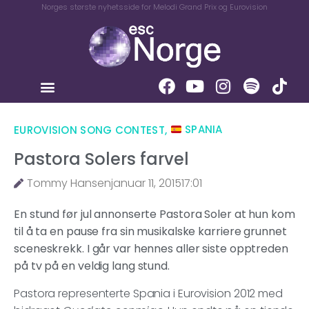
Norges største nyhetsside for Melodi Grand Prix og Eurovision
EUROVISION SONG CONTEST
,
SPANIA
Pastora Solers farvel
Tommy Hansen
januar 11, 2015
17:01
En stund før jul annonserte Pastora Soler at hun kom
til å ta en pause fra sin musikalske karriere grunnet
sceneskrekk. I går var hennes aller siste opptreden
på tv på en veldig lang stund.
Pastora representerte Spania i Eurovision 2012 med