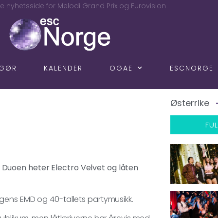
e nyhetsside for Melodi Grand Prix og Eurovision
NGØR
KALENDER
OGAE
ESCNORGE
Østerrike
FUL
ag. Duoen heter Electro Velvet og låten
gens EMD og 40-tallets partymusikk.