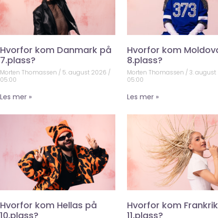
Hvorfor kom Danmark på
Hvorfor kom Moldov
7.plass?
8.plass?
Morten Thomassen
5. august 2026
Morten Thomassen
3. august
05:00
05:00
Les mer »
Les mer »
Hvorfor kom Hellas på
Hvorfor kom Frankri
10.plass?
11.plass?