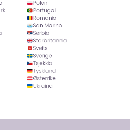
a
Polen
rk
Portugal
Romania
San Marino
a
Serbia
Storbritannia
Sveits
Sverige
Tsjekkia
Tyskland
Østerrike
Ukraina