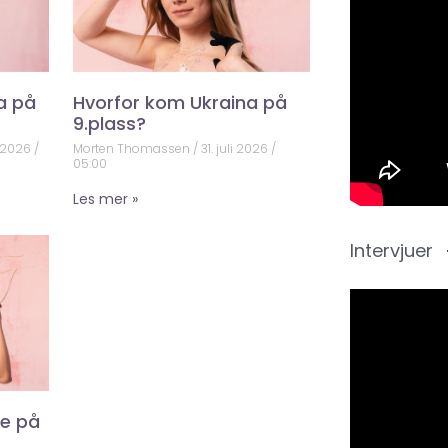
a på
Hvorfor kom Ukraina på
9.plass?
 2026
Morten Thomassen
31. juli 2026
05:00
Les mer »
Intervjuer
ke på