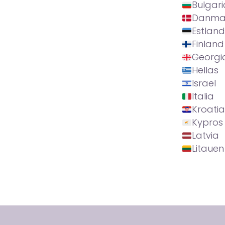
Bulgari
Danma
Estland
Finland
Georgi
Hellas
Israel
Italia
Kroatia
Kypros
Latvia
Litauen