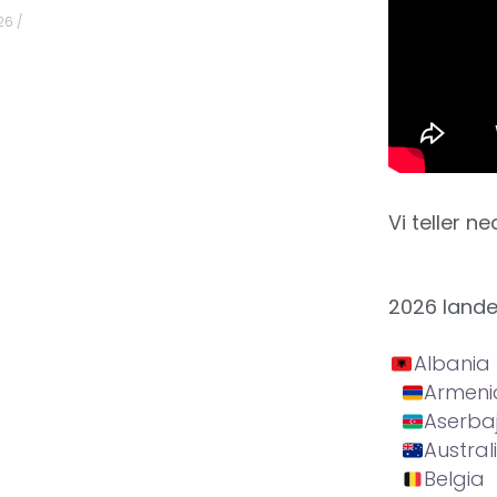
026
Vi teller ne
2026 land
Albania
Armeni
Aserba
Austral
Belgia