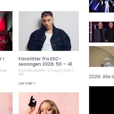
 i
Favoritter fra ESC-
sesongen 2026: 50 – 41
anuar
Knut Olav Halseth
5. august 2026
19:17
2026: Alle 
Les mer »