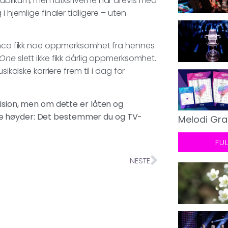
ublikum, men låtksriverne har årevis med
 hjemlige finaler tidligere – uten
ianca fikk noe oppmerksomhet fra hennes
One
slett ikke fikk dårlig oppmerksomhet.
ikalske karriere frem til i dag for
vision, men om dette er låten og
le høyder: Det bestemmer du og TV-
Melodi Gra
FU
NESTE