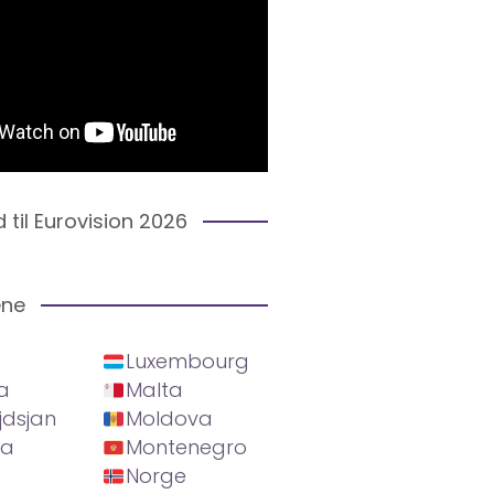
d til Eurovision 2026
ene
Luxembourg
a
Malta
jdsjan
Moldova
ia
Montenegro
Norge