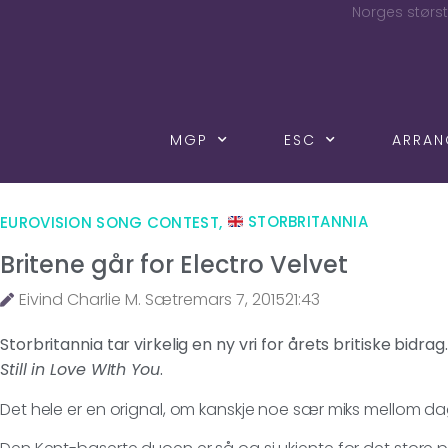
Norges størst
MGP
ESC
ARRA
EUROVISION SONG CONTEST
,
STORBRITANNIA
Britene går for Electro Velvet
Eivind Charlie M. Sætre
mars 7, 2015
21:43
Storbritannia tar virkelig en ny vri for årets britiske bidr
Still in Love WIth You
.
Det hele er en orignal, om kanskje noe sær miks mellom da