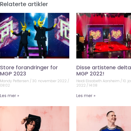
Relaterte artikler
Store forandringer for
Disse artistene deltar
MGP 2023
MGP 2022!
Mandy Pettersen
30. november 2022
Heidi Elisabeth Aarsheim
10. j
08:02
2022
14:08
Les mer »
Les mer »