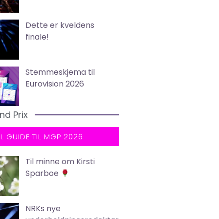
Dette er kveldens
finale!
Stemmeskjema til
Eurovision 2026
nd Prix
LL GUIDE TIL MGP 2026
Til minne om Kirsti
Sparboe
NRKs nye