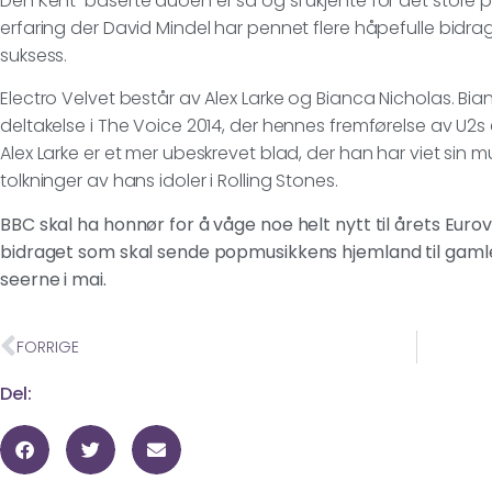
Den Kent-baserte duoen er så og si ukjente for det store p
erfaring der David Mindel har pennet flere håpefulle bidrag i
suksess.
Electro Velvet består av Alex Larke og Bianca Nicholas. B
deltakelse i The Voice 2014, der hennes fremførelse av U2s
Alex Larke er et mer ubeskrevet blad, der han har viet sin mus
tolkninger av hans idoler i Rolling Stones.
BBC skal ha honnør for å våge noe helt nytt til årets Euro
bidraget som skal sende popmusikkens hjemland til gam
seerne i mai.
FORRIGE
Del: