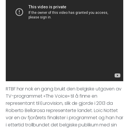
RTBF har nok en gang brukt den belgiske utgaven av
TV-programmet «The Voice» til å finne en
representant til Eurovision, slik de gjorde i 2013 da
Roberto Bellarosa representerte landet. Loïc Nottet
var en av fjorårets finalister i programmet og han har
i ettertid trollbundet det belgiske publikum med sin