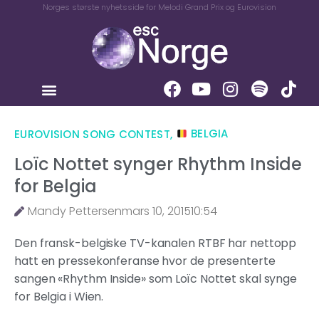
Norges største nyhetsside for Melodi Grand Prix og Eurovision
EUROVISION SONG CONTEST
,
BELGIA
Loïc Nottet synger Rhythm Inside
for Belgia
Mandy Pettersen
mars 10, 2015
10:54
Den fransk-belgiske TV-kanalen RTBF har nettopp
hatt en pressekonferanse hvor de presenterte
sangen «Rhythm Inside» som Loïc Nottet skal synge
for Belgia i Wien.