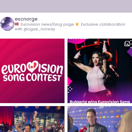
escnorge
Eurovision news/blog page
Exclusive collaboration
with @ogae_norway