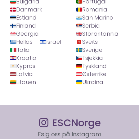
Bulgaria
Portugal
Danmark
Romania
Estland
San Marino
Finland
Serbia
Georgia
Storbritannia
Hellas
Israel
Sveits
Italia
Sverige
Kroatia
Tsjekkia
Kypros
Tyskland
Latvia
Østerrike
Litauen
Ukraina
ESCNorge
Følg oss på Instagram