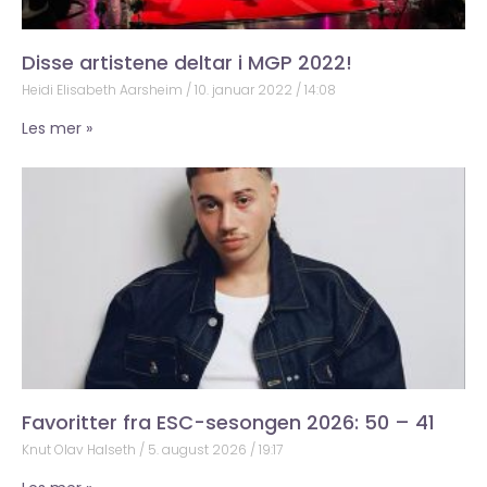
Disse artistene deltar i MGP 2022!
Heidi Elisabeth Aarsheim
10. januar 2022
14:08
Les mer »
Favoritter fra ESC-sesongen 2026: 50 – 41
Knut Olav Halseth
5. august 2026
19:17