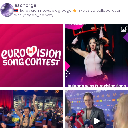
escnorge
Eurovision news/blog page
Exclusive collaboration
with @ogae_norway