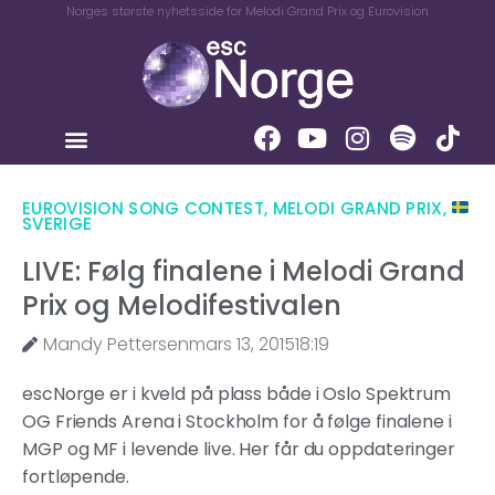
Norges største nyhetsside for Melodi Grand Prix og Eurovision
EUROVISION SONG CONTEST
,
MELODI GRAND PRIX
,
SVERIGE
LIVE: Følg finalene i Melodi Grand
Prix og Melodifestivalen
Mandy Pettersen
mars 13, 2015
18:19
escNorge er i kveld på plass både i Oslo Spektrum
OG Friends Arena i Stockholm for å følge finalene i
MGP og MF i levende live. Her får du oppdateringer
fortløpende.