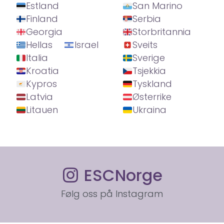
Estland
San Marino
Finland
Serbia
Georgia
Storbritannia
Hellas
Israel
Sveits
Italia
Sverige
Kroatia
Tsjekkia
Kypros
Tyskland
Latvia
Østerrike
Litauen
Ukraina
ESCNorge
Følg oss på Instagram