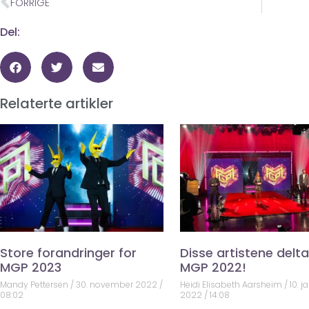
FORRIGE
Del:
Relaterte artikler
Store forandringer for
Disse artistene deltar
MGP 2023
MGP 2022!
Mandy Pettersen
30. november 2022
Heidi Elisabeth Aarsheim
10. j
08:02
2022
14:08