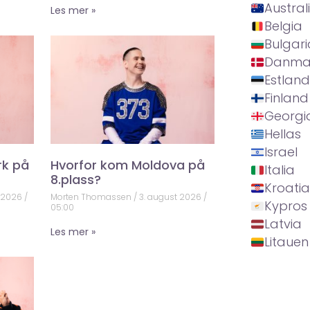
Austral
Les mer »
Belgia
Bulgari
Danma
Estland
Finland
Georgi
Hellas
Israel
rk på
Hvorfor kom Moldova på
Italia
8.plass?
Kroatia
t 2026
Morten Thomassen
3. august 2026
Kypros
05:00
Latvia
Les mer »
Litauen