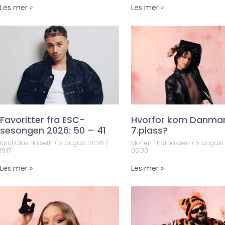
Les mer »
Les mer »
Favoritter fra ESC-
Hvorfor kom Danma
sesongen 2026: 50 – 41
7.plass?
Knut Olav Halseth
5. august 2026
Morten Thomassen
5. augus
19:17
05:00
Les mer »
Les mer »