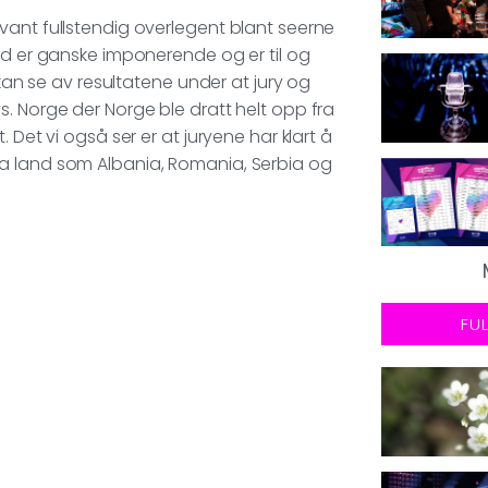
vant fullstendig overlegent blant seerne
nd er ganske imponerende og er til og
 kan se av resultatene under at jury og
. Norge der Norge ble dratt helt opp fra
alt. Det vi også ser er at juryene har klart å
da land som Albania, Romania, Serbia og
FU