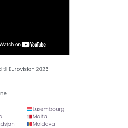
d til Eurovision 2026
ene
Luxembourg
a
Malta
jdsjan
Moldova