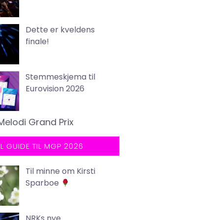
Dette er kveldens
finale!
Stemmeskjema til
Eurovision 2026
Melodi Grand Prix
LL GUIDE TIL MGP 2026
Til minne om Kirsti
Sparboe
NRKs nye