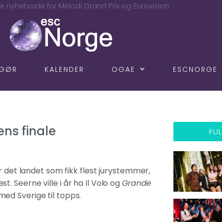
e nyhetsside for Melodi Grand Prix og Eurovision
NGØR
KALENDER
OGAE
ESCNORGE
ns finale
FUL
r det landet som fikk flest jurystemmer,
 Seerne ville i år ha Il Volo og
Grande
ed Sverige til topps.