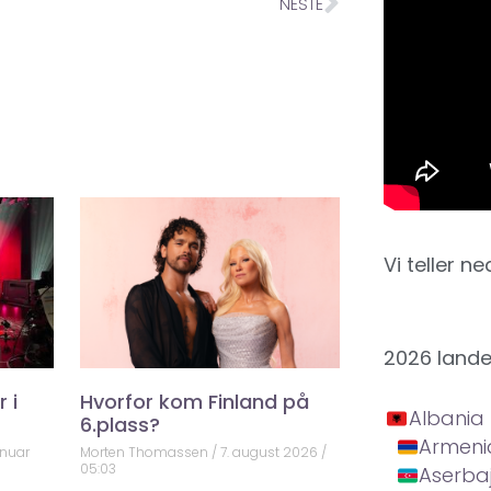
NESTE
Vi teller ne
2026 land
 i
Hvorfor kom Finland på
Albania
6.plass?
Armeni
anuar
Morten Thomassen
7. august 2026
05:03
Aserba