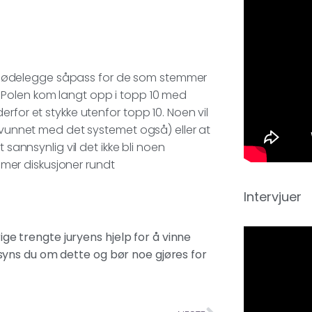
 kan ødelegge såpass for de som stemmer
 Polen kom langt opp i topp 10 med
rfor et stykke utenfor topp 10. Noen vil
e vunnet med det systemet også) eller at
 sannsynlig vil det ikke bli noen
i mer diskusjoner rundt
Intervjuer
rige trengte juryens hjelp for å vinne
yns du om dette og bør noe gjøres for