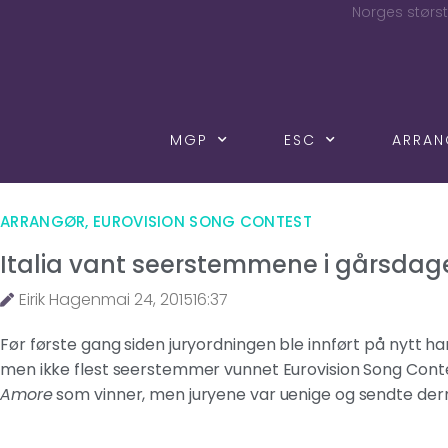
Norges størst
MGP
ESC
ARRA
ARRANGØR
,
EUROVISION SONG CONTEST
Italia vant seerstemmene i gårsdage
Eirik Hagen
mai 24, 2015
16:37
Før første gang siden juryordningen ble innført på nytt ha
men ikke flest seerstemmer vunnet Eurovision Song Contest.
Amore
som vinner, men juryene var uenige og sendte derm