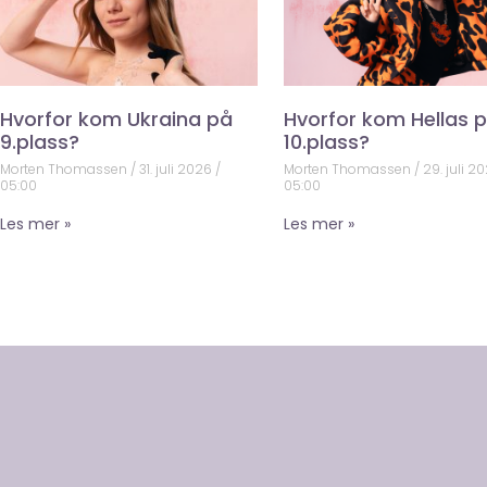
Hvorfor kom Ukraina på
Hvorfor kom Hellas 
9.plass?
10.plass?
Morten Thomassen
31. juli 2026
Morten Thomassen
29. juli 2
05:00
05:00
Les mer »
Les mer »