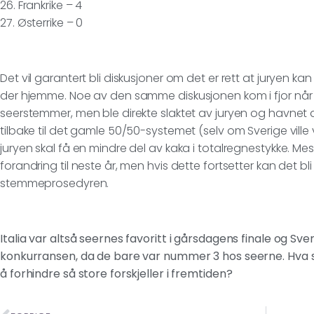
26. Frankrike – 4
27. Østerrike – 0
Det vil garantert bli diskusjoner om det er rett at juryen
der hjemme. Noe av den samme diskusjonen kom i fjor når
seerstemmer, men ble direkte slaktet av juryen og havnet de
tilbake til det gamle 50/50-systemet (selv om Sverige vill
juryen skal få en mindre del av kaka i totalregnestykke. Mest
forandring til neste år, men hvis dette fortsetter kan det bl
stemmeprosedyren.
Italia var altså seernes favoritt i gårsdagens finale og Sve
konkurransen, da de bare var nummer 3 hos seerne. Hva s
å forhindre så store forskjeller i fremtiden?