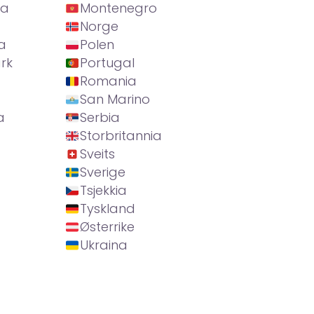
ia
Montenegro
Norge
a
Polen
rk
Portugal
Romania
San Marino
a
Serbia
Storbritannia
Sveits
Sverige
Tsjekkia
Tyskland
Østerrike
Ukraina