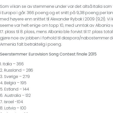
Som vi kan se av stemmene under var det altså Italia som 
i Europa i går. 366 poeng og et snitt på 9,38 poeng per la
med høyere enn snittet til Alexander Rybak i 2009 (9,21). Vi
seerne var helt enige om topp 10, med unntak av Albania vs
17. plass til 8. plass, mens Albania ble forvist til 17. plass tot
gjøre noe av jobben i forhold til diaspora/nabostemmer 
Armenia falt betraktelig i poeng.
Seerstemmer Eurovision Song Contest finale 2015
1. Italia – 366
2. Russland – 286
3. Sverige – 279
4. Belgia – 195
5. Estland – 144
6. Australia – 132
7. Israel -104
8. Latvia – 100