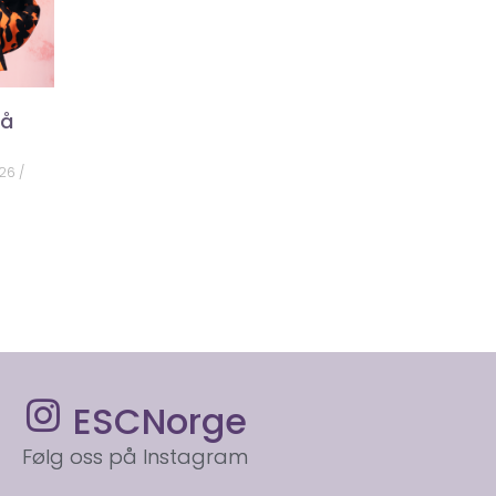
på
026
ESCNorge
Følg oss på Instagram