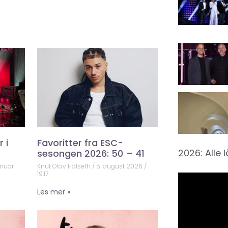
 i
Favoritter fra ESC-
2026: Alle 
sesongen 2026: 50 – 41
anuar
Knut Olav Halseth
5. august 2026
19:17
Les mer »