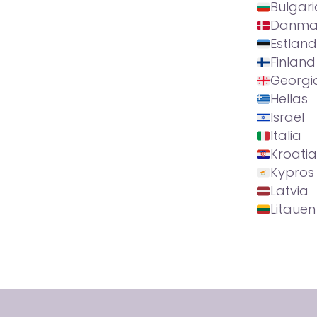
Bulgari
Danma
Estland
Finland
Georgi
Hellas
Israel
Italia
Kroatia
Kypros
Latvia
Litauen