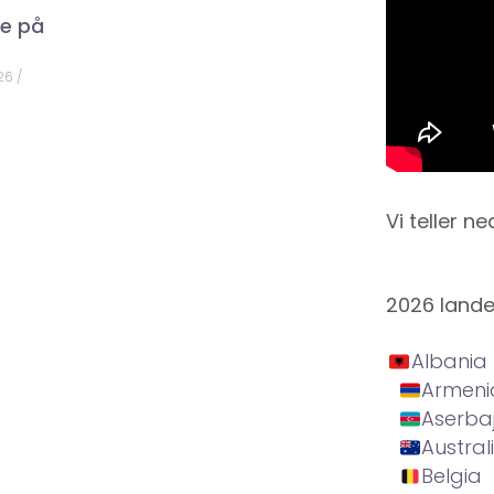
ke på
026
Vi teller ne
2026 land
Albania
Armeni
Aserba
Austral
Belgia