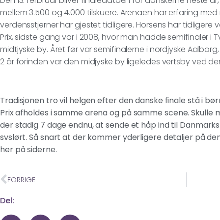
Den 13. ferbruar bliver finaledatoen for danskerne neste år, 
mellem 3.500 og 4.000 tilskuere. Arenaen har erfaring med
verdensstjerner har gjestet tidligere. Horsens har tidliger
Prix, sidste gang var i 2008, hvor man hadde semifinaler i 
midtjyske by. Året før var semifinalerne i nordjyske Aalborg,
2 år forinden var den midjyske by ligeledes vertsby ved de
Tradisjonen tro vil helgen efter den danske finale stå i 
Prix afholdes i samme arena og på samme scene. Skulle m
der stadig 7 dage endnu, at sende et håp ind til Danmarks
svslørt. Så snart at der kommer yderligere detaljer på den d
her på siderne.
FORRIGE
Del: