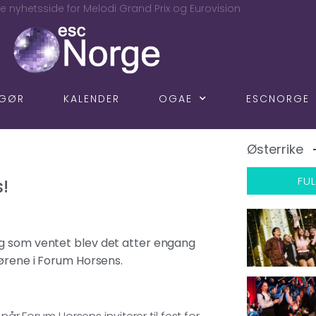
e nyhetsside for Melodi Grand Prix og Eurovision
NGØR
KALENDER
OGAE
ESCNORGE
Østerrike
FUL
s!
og som ventet blev det atter engang
dørene i Forum Horsens.