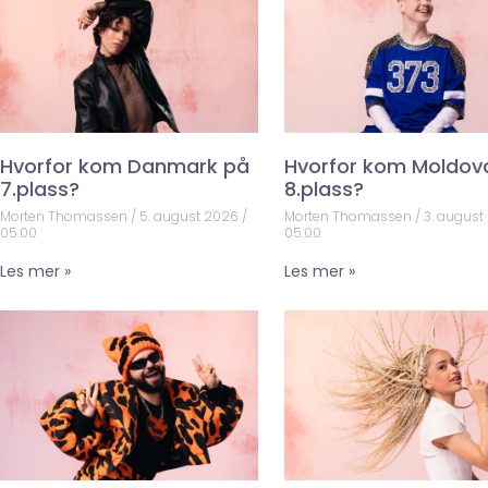
Hvorfor kom Danmark på
Hvorfor kom Moldov
7.plass?
8.plass?
Morten Thomassen
5. august 2026
Morten Thomassen
3. august
05:00
05:00
Les mer »
Les mer »