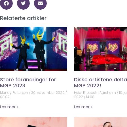
Relaterte artikler
Store forandringer for
Disse artistene deltar
MGP 2023
MGP 2022!
Mandy Pettersen
30. november 2022
Heidi Elisabeth Aarsheim
10. j
08:02
2022
14:08
Les mer »
Les mer »