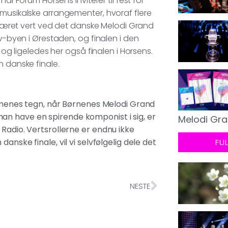
når Forum Horsens inviterer til fest for
 musikalske arrangementer, hvoraf flere
e været vert ved det danske Melodi Grand
Tv-byen i Ørestaden, og finalen i den
 og ligeledes her også finalen i Horsens.
n danske finale.
børnenes tegn, når Børnenes Melodi Grand
an have en spirende komponist i sig, er
Melodi Gra
 Radio. Vertsrollerne er endnu ikke
anske finale, vil vi selvfølgelig dele det
FU
NESTE