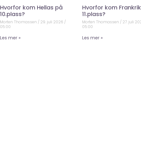
Hvorfor kom Hellas på
Hvorfor kom Frankri
10.plass?
11.plass?
Morten Thomassen
29. juli 2026
Morten Thomassen
27. juli 2
05:00
05:00
Les mer »
Les mer »