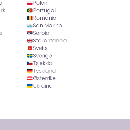
a
Polen
rk
Portugal
Romania
San Marino
a
Serbia
Storbritannia
Sveits
Sverige
Tsjekkia
Tyskland
Østerrike
Ukraina