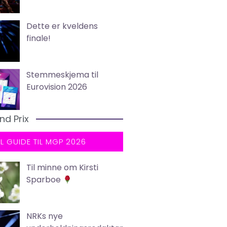
Dette er kveldens
finale!
Stemmeskjema til
Eurovision 2026
nd Prix
LL GUIDE TIL MGP 2026
Til minne om Kirsti
Sparboe
NRKs nye