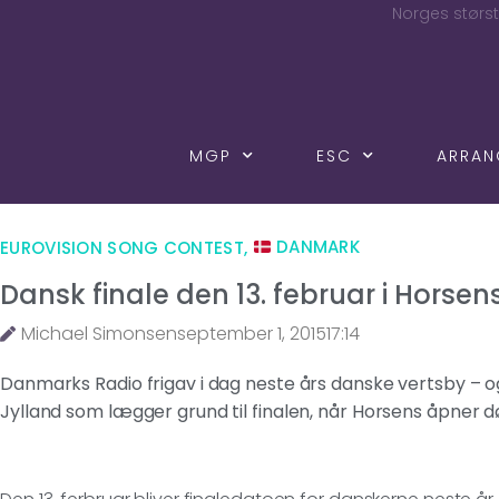
Norges størst
MGP
ESC
ARRA
EUROVISION SONG CONTEST
,
DANMARK
Dansk finale den 13. februar i Horsen
Michael Simonsen
september 1, 2015
17:14
Danmarks Radio frigav i dag neste års danske vertsby – 
Jylland som lægger grund til finalen, når Horsens åpner 