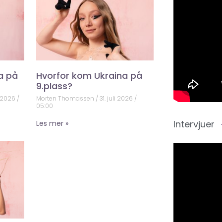
a på
Hvorfor kom Ukraina på
9.plass?
 2026
Morten Thomassen
31. juli 2026
05:00
Intervjuer
Les mer »