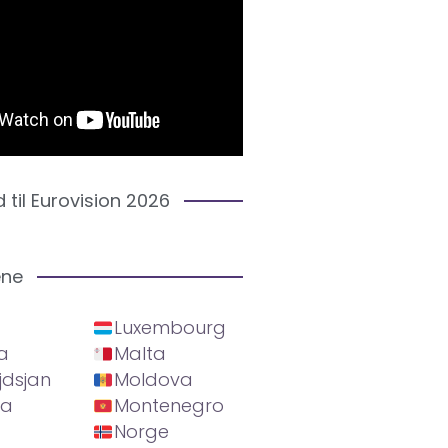
d til Eurovision 2026
ene
Luxembourg
a
Malta
jdsjan
Moldova
ia
Montenegro
Norge