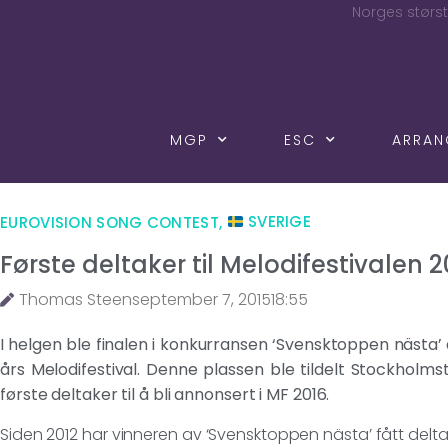
Norges størst
MGP
ESC
ARRA
EUROVISION SONG CONTEST
,
SVERIGE
Første deltaker til Melodifestivalen 2
Thomas Steen
september 7, 2015
18:55
I helgen ble finalen i konkurransen ‘Svensktoppen nästa’ 
års Melodifestival. Denne plassen ble tildelt Stockhol
første deltaker til å bli annonsert i MF 2016.
Siden 2012 har vinneren av ‘Svensktoppen nästa’ fått delt