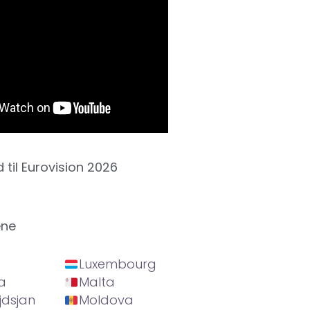
d til Eurovision 2026
ene
Luxembourg
a
Malta
jdsjan
Moldova