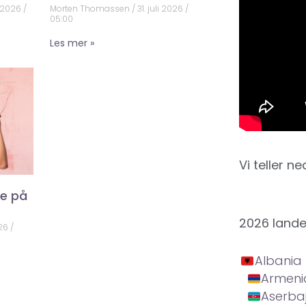
 2026
Morten Thomassen
31. juli 2026
05:00
Les mer »
Vi teller ne
ke på
2026 land
026
Albania
Armeni
Aserba