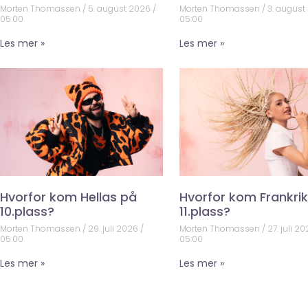
Morten Thomassen
5. august 2026
Morten Thomassen
3. august
05:00
05:00
Les mer »
Les mer »
Hvorfor kom Hellas på
Hvorfor kom Frankri
10.plass?
11.plass?
Morten Thomassen
29. juli 2026
Morten Thomassen
27. juli 2
05:00
05:00
Les mer »
Les mer »