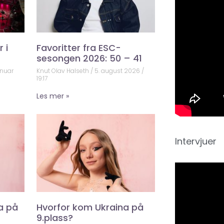
 i
Favoritter fra ESC-
sesongen 2026: 50 – 41
anuar
Knut Olav Halseth
5. august 2026
19:17
Les mer »
Intervjuer
a på
Hvorfor kom Ukraina på
9.plass?