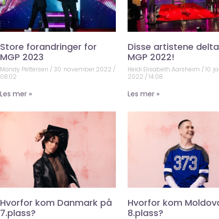
Store forandringer for
Disse artistene deltar
MGP 2023
MGP 2022!
Mandy Pettersen
30. november 2022
Heidi Elisabeth Aarsheim
10. j
08:02
2022
14:08
Les mer »
Les mer »
Hvorfor kom Danmark på
Hvorfor kom Moldov
7.plass?
8.plass?