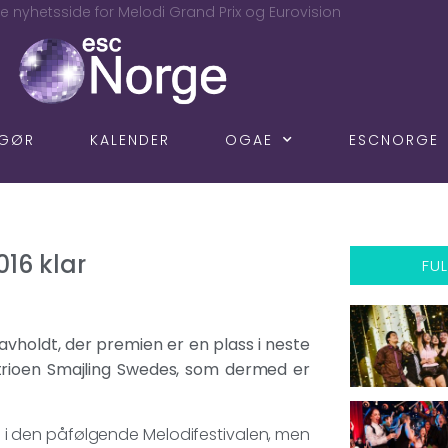
e nyhetsside for Melodi Grand Prix og Eurovision
NGØR
KALENDER
OGAE
ESCNORGE
016 klar
FUL
avholdt, der premien er en plass i neste
mstrioen Smajling Swedes, som dermed er
a i den påfølgende Melodifestivalen, men