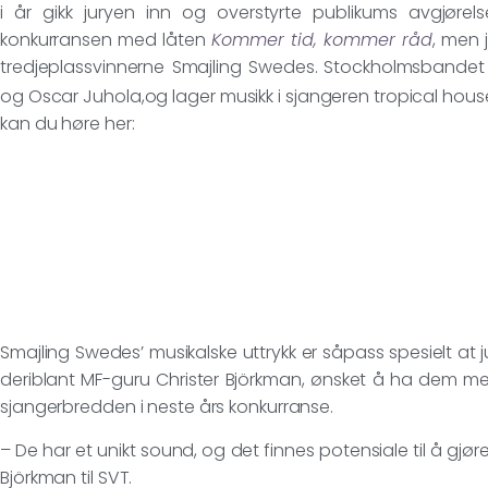
i år gikk juryen inn og overstyrte publikums avgjøre
konkurransen med låten
Kommer tid, kommer råd
, men j
tredjeplassvinnerne Smajling Swedes.
Stockholmsbandet 
og Oscar Juhola,og lager musikk i sjangeren tropical house
kan du høre her:
Smajling Swedes’ musikalske uttrykk er såpass spesielt a
deriblant MF-guru Christer Björkman, ønsket å ha dem med 
sjangerbredden i neste års konkurranse.
– De har et unikt sound, og det finnes potensiale til å gjør
Björkman til SVT.