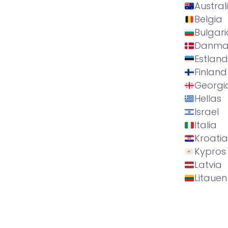
Austral
Belgia
Bulgari
Danma
Estland
Finland
Georgi
Hellas
Israel
Italia
Kroatia
Kypros
Latvia
Litauen