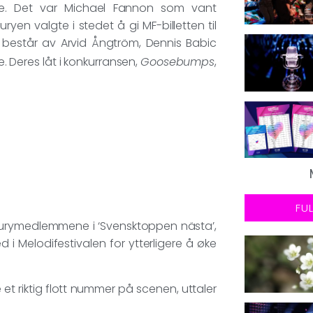
lse. Det var Michael Fannon som vant
uryen valgte i stedet å gi MF-billetten til
består av Arvid Ångtröm, Dennis Babic
. Deres låt i konkurransen,
Goosebumps
,
FU
t jurymedlemmene i ‘Svensktoppen nästa’,
i Melodifestivalen for ytterligere å øke
e et riktig flott nummer på scenen, uttaler