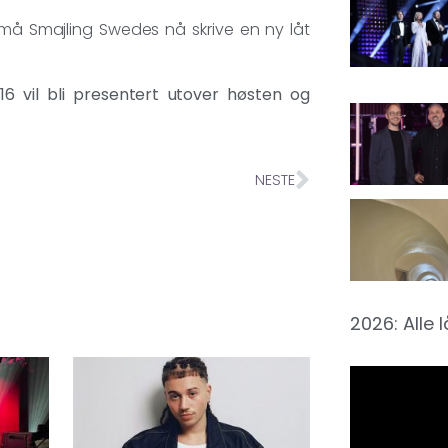
e, må Smajling Swedes nå skrive en ny låt
016 vil bli presentert utover høsten og
NESTE
2026: Alle 