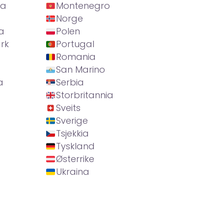
ia
Montenegro
Norge
a
Polen
rk
Portugal
Romania
San Marino
a
Serbia
Storbritannia
Sveits
Sverige
Tsjekkia
Tyskland
Østerrike
Ukraina