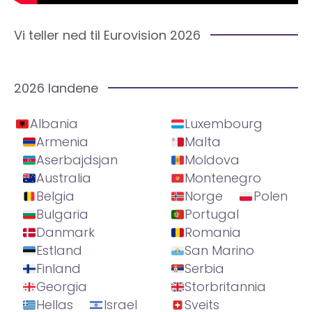
Vi teller ned til Eurovision 2026
2026 landene
Albania
Luxembourg
Armenia
Malta
Aserbajdsjan
Moldova
Australia
Montenegro
Belgia
Norge
Polen
Bulgaria
Portugal
Danmark
Romania
Estland
San Marino
Finland
Serbia
Georgia
Storbritannia
Hellas
Israel
Sveits