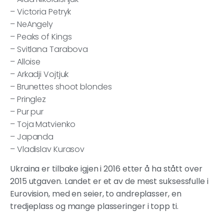
– Victoria Petryk
– NeAngely
– Peaks of Kings
– Svitlana Tarabova
– Alloise
– Arkadji Vojtjuk
– Brunettes shoot blondes
– Pringlez
– Pur pur
– Toja Matvienko
– Japanda
– Vladislav Kurasov
Ukraina er tilbake igjen i 2016 etter å ha stått over
2015 utgaven. Landet er et av de mest suksessfulle i
Eurovision, med en seier, to andreplasser, en
tredjeplass og mange plasseringer i topp ti.