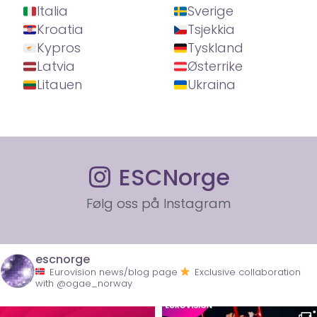
Italia
Sverige
Kroatia
Tsjekkia
Kypros
Tyskland
Latvia
Østerrike
Litauen
Ukraina
ESCNorge
Følg oss på Instagram
escnorge
Eurovision news/blog page
Exclusive collaboration
with @ogae_norway