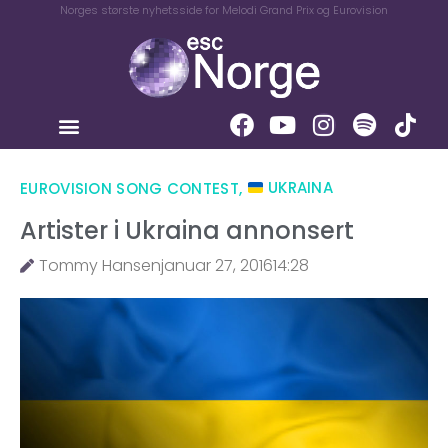
Norges største nyhetsside for Melodi Grand Prix og Eurovision
EUROVISION SONG CONTEST
,
UKRAINA
Artister i Ukraina annonsert
Tommy Hansen
januar 27, 2016
14:28