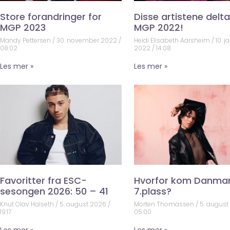
Store forandringer for
Disse artistene deltar
MGP 2023
MGP 2022!
Mandy Pettersen
30. november 2022
Heidi Elisabeth Aarsheim
10. j
08:02
2022
14:08
Les mer »
Les mer »
Favoritter fra ESC-
Hvorfor kom Danma
sesongen 2026: 50 – 41
7.plass?
Knut Olav Halseth
5. august 2026
Morten Thomassen
5. augus
19:17
05:00
Les mer »
Les mer »