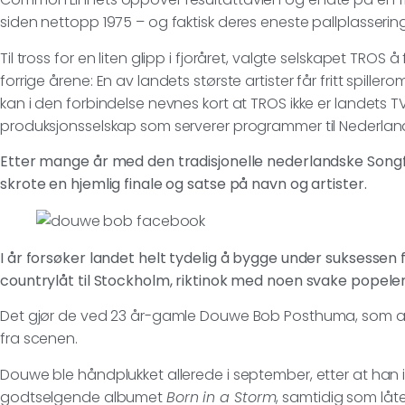
siden nettopp 1975 – og faktisk deres eneste pallplasseri
Til tross for en liten glipp i fjoråret, valgte selskapet TROS
forrige årene: En av landets største artister får fritt spillero
kan i den forbindelse nevnes kort at TROS ikke er landets T
produksjonsselskap som serverer programmer til Nederlan
Etter mange år med den tradisjonelle nederlandske Song
skrote en hjemlig finale og satse på navn og artister.
I år forsøker landet helt tydelig å bygge under suksessen 
countrylåt til Stockholm, riktinok med noen svake popele
Det gjør de ved 23 år-gamle Douwe Bob Posthuma, som arti
fra scenen.
Douwe ble håndplukket allerede i september, etter at han 
godtselgende albumet
Born in a Storm
, samtidig som lå