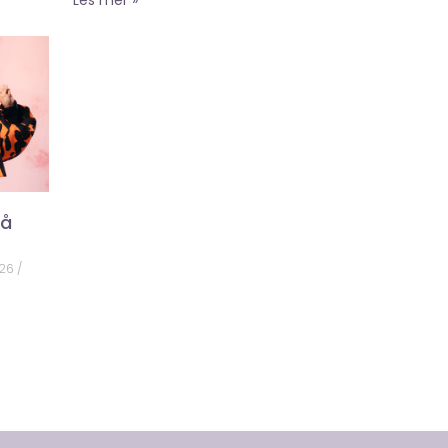
på
026