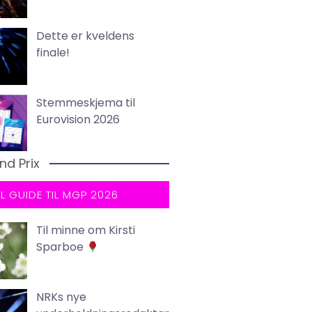
Dette er kveldens
finale!
Stemmeskjema til
Eurovision 2026
nd Prix
LL GUIDE TIL MGP 2026
Til minne om Kirsti
Sparboe
NRKs nye