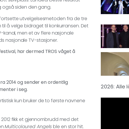
ng også siden den gang.
 å fortsette utvelgelsesmetoden fra de tre
m til å velge bidraget til konkurransen. Det
V-kanal, men et av flere nasjonale
ds nasjonale TV-stasjoner.
festival, har dermed TROS våget å
fra 2014 og sender en ordentlig
2026: Alle 
menter i seg.
stisk kun bruker de to første navnene
i 2012 fikk et gjennombrudd med det
ten
Multicoloured Angels
ble en stor hit.