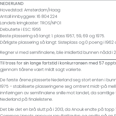
NEDERLAND
Hovedstad: Amsterdam/Haag
Antall innbyggere: 16 804 224
Landets kringkaster: TROS/NPO1
Debuterte i ESC: 1956
Beste plassering så langt: 1. plass 1957, 59, 69 og 1975.
Dårligste plassering så langt: Sisteplass og 0 poeng i 1962 
Regner vi med semifinalene, blie imidlertid bunnen nådd i 2011
Til tross for sin lange fartstid i konkurransen med 57 opp
gjennom tiårene vært mildt sagt varierte.
De første årene plasserte Nederland seg stort enten i bunn e
1975 – stabiliserte plasseringene seg omtrent midt-på mellom
innføringen av semifinalene snille mot landet, da samtlige fi
Nederland på finalelistene.
Det ble det en brå slutt på i 2013, da Anouk endte på topp 
Common Linnets oppover resultattavlen og endte på en flo