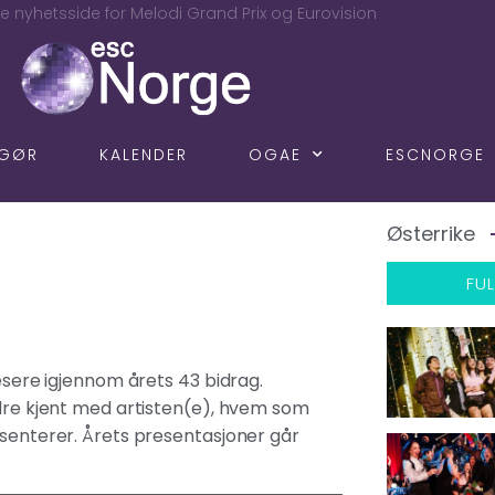
e nyhetsside for Melodi Grand Prix og Eurovision
NGØR
KALENDER
OGAE
ESCNORGE
Østerrike
FUL
lesere igjennom årets 43 bidrag.
edre kjent med artisten(e), hvem som
esenterer. Årets presentasjoner går