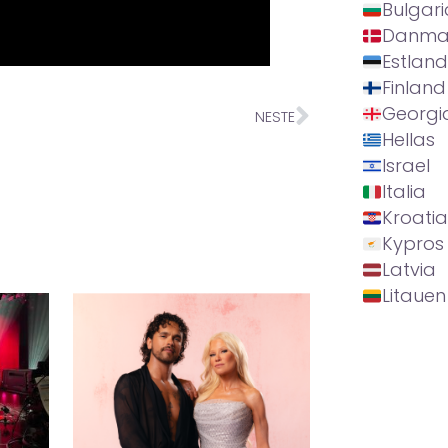
Bulgari
Danma
Estland
Finland
Georgi
NESTE
Hellas
Israel
Italia
Kroatia
Kypros
Latvia
Litauen