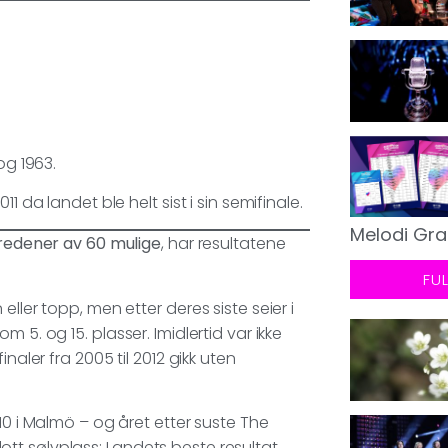
og 1963.
 da landet ble helt sist i sin semifinale.
Melodi Gra
tredener av 60 mulige
, har resultatene
FU
ller topp, men etter deres siste seier i
 5. og 15. plasser. Imidlertid var ikke
naler fra 2005 til 2012 gikk uten
10 i Malmö – og året etter suste The
tt sølvplass: Landets beste resultat