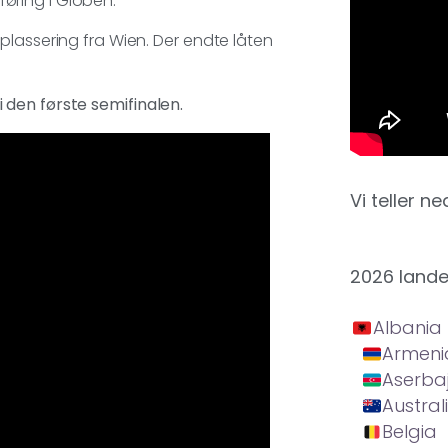
mføring i Globen.
plassering fra Wien. Der endte låten
den første semifinalen.
Vi teller ne
2026 land
Albania
Armeni
Aserba
Austral
Belgia