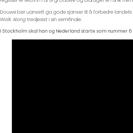
regissør er leid inn i år til gi Douwe og bidraget en unik fre
Douwe bør uansett ga gode sjanser til å forbedre landets 
Walk Along
tredjesist i sin semifinale.
I Stockholm skal han og Nederland starte som nummer 6 i 