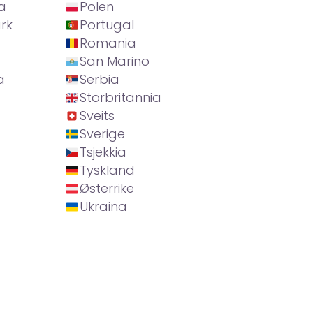
a
Polen
rk
Portugal
Romania
San Marino
a
Serbia
Storbritannia
Sveits
Sverige
Tsjekkia
Tyskland
Østerrike
Ukraina