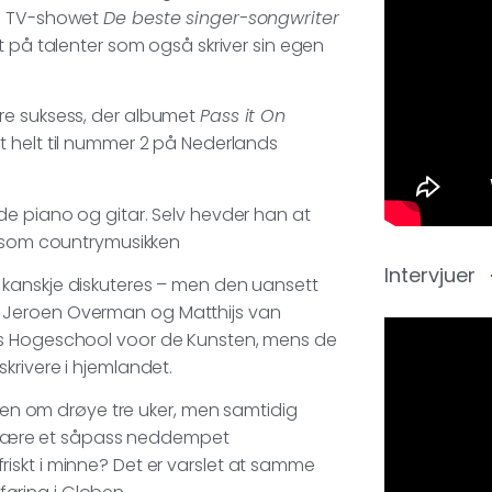
de TV-showet
De beste singer-songwriter
det på talenter som også skriver sin egen
re suksess, der albumet
Pass it On
t helt til nummer 2 på Nederlands
de piano og gitar. Selv hevder han at
, som countrymusikken
Intervjuer
l kanskje diskuteres – men den uansett
 Jeroen Overman og Matthijs van
ys Hogeschool voor de Kunsten, mens de
krivere i hjemlandet.
alen om drøye tre uker, men samtidig
 å være et såpass neddempet
iskt i minne? Det er varslet at samme