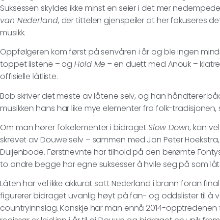
Suksessen skyldes ikke minst en seier i det mer nedempe
van Nederland
, der tittelen gjenspeiler at her fokuseres 
musikk.
Oppfølgeren kom først på senvåren i år og ble ingen mind
toppet listene – og
Hold Me
– en duett med Anouk – klatre
offisielle låtliste.
Bob skriver det meste av låtene selv, og han håndterer bå
musikken hans har like mye elementer fra folk-tradisjonen
Om man hører folkelementer i bidraget
Slow Down
, kan ve
skrevet av Douwe selv – sammen med Jan Peter Hoekstra,
Duijenbode. Førstnevnte har tilhold på den berømte Font
to andre begge har egne suksesser å hvile seg på som låts
Låten har vel ikke akkurat satt Nederland i brann foran fin
figurerer bidraget uvanlig høyt på fan- og oddslister til
countryinnslag. Kanskje har man ennå 2014-opptredenen fr