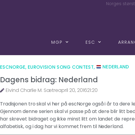
Norges størst
MGP
ESC
ARRA
ESCNORGE
,
EUROVISION SONG CONTEST
,
NEDERLAND
Dagens bidrag: Nederland
Eivind Charlie M. Sætre
april 20, 2016
21:20
Tradisjonen tro skal vi her på escNorge også i år ta dere 
Gjennom denne serien skal vi passe på at dere blir litt b
har skrevet bidraget og ikke minst litt om landet de repr
alfabetisk, og i dag har vi kommet frem til Nederland.