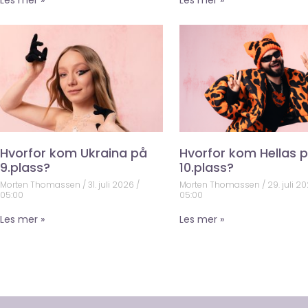
Hvorfor kom Ukraina på
Hvorfor kom Hellas 
9.plass?
10.plass?
Morten Thomassen
31. juli 2026
Morten Thomassen
29. juli 2
05:00
05:00
Les mer »
Les mer »