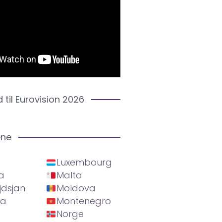
d til Eurovision 2026
ene
Luxembourg
a
Malta
jdsjan
Moldova
ia
Montenegro
Norge