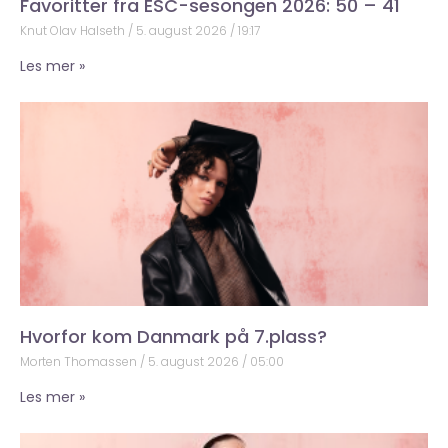
Favoritter fra ESC-sesongen 2026: 50 – 41
Knut Olav Halseth
5. august 2026
19:17
Les mer »
Hvorfor kom Danmark på 7.plass?
Morten Thomassen
5. august 2026
05:00
Les mer »