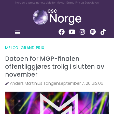
Norges største nyhetsside for Melodi Grand Prix og Eurovision
MELODI GRAND PRIX
Datoen for MGP-finalen
offentliggjøres trolig i slutten av
november
Anders Martinius Tangen
september 7, 2016
12:06