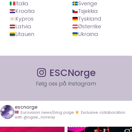
Italia
Sverige
Kroatia
Tsjekkia
Kypros
Tyskland
Latvia
Østerrike
Litauen
Ukraina
ESCNorge
Følg oss på Instagram
escnorge
Eurovision news/blog page
Exclusive collaboration
with @ogae_norway