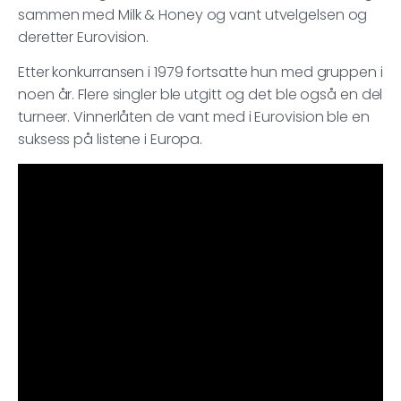
sammen med Milk & Honey og vant utvelgelsen og
deretter Eurovision.
Etter konkurransen i 1979 fortsatte hun med gruppen i
noen år. Flere singler ble utgitt og det ble også en del
turneer. Vinnerlåten de vant med i Eurovision ble en
suksess på listene i Europa.