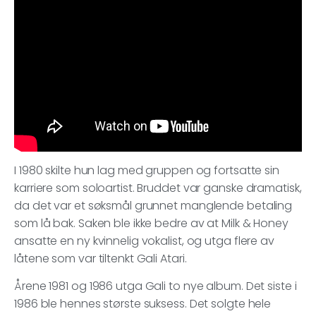
I 1980 skilte hun lag med gruppen og fortsatte sin
karriere som soloartist. Bruddet var ganske dramatisk,
da det var et søksmål grunnet manglende betaling
som lå bak. Saken ble ikke bedre av at Milk & Honey
ansatte en ny kvinnelig vokalist, og utga flere av
låtene som var tiltenkt Gali Atari.
Årene 1981 og 1986 utga Gali to nye album. Det siste i
1986 ble hennes største suksess. Det solgte hele