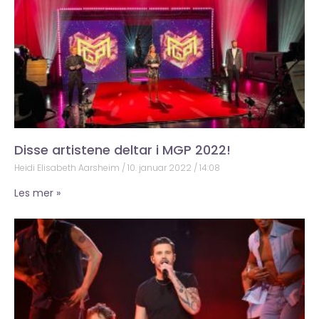
Disse artistene deltar i MGP 2022!
Heidi Elisabeth Aarsheim
10. januar 2022
14:08
Les mer »