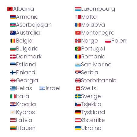
Albania
Luxembourg
Armenia
Malta
Aserbajdsjan
Moldova
Australia
Montenegro
Belgia
Norge
Polen
Bulgaria
Portugal
Danmark
Romania
Estland
San Marino
Finland
Serbia
Georgia
Storbritannia
Hellas
Israel
Sveits
Italia
Sverige
Kroatia
Tsjekkia
Kypros
Tyskland
Latvia
Østerrike
Litauen
Ukraina