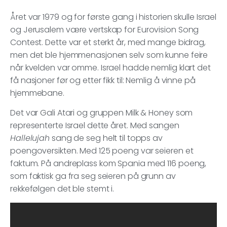
Året var 1979 og for første gang i historien skulle Israel
og Jerusalem være vertskap for Eurovision Song
Contest. Dette var et sterkt år, med mange bidrag,
men det ble hjemmenasjonen selv som kunne feire
når kvelden var omme. Israel hadde nemlig klart det
få nasjoner før og etter fikk til: Nemlig å vinne på
hjemmebane.
Det var Gali Atari og gruppen Milk & Honey som
representerte Israel dette året. Med sangen
Hallelujah
sang de seg helt til topps av
poengoversikten. Med 125 poeng var seieren et
faktum. På andreplass kom Spania med 116 poeng,
som faktisk ga fra seg seieren på grunn av
rekkefølgen det ble stemt i.