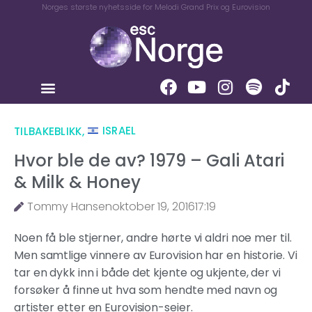
Norges største nyhetsside for Melodi Grand Prix og Eurovision
TILBAKEBLIKK
,
ISRAEL
Hvor ble de av? 1979 – Gali Atari
& Milk & Honey
Tommy Hansen
oktober 19, 2016
17:19
Noen få ble stjerner, andre hørte vi aldri noe mer til.
Men samtlige vinnere av Eurovision har en historie. Vi
tar en dykk inn i både det kjente og ukjente, der vi
forsøker å finne ut hva som hendte med navn og
artister etter en Eurovision-seier.