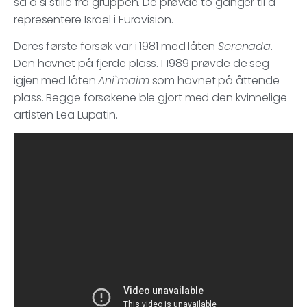
så å si stille fra gruppen. De prøvde to ganger til å
representere Israel i Eurovision.
Deres første forsøk var i 1981 med låten
Serenada
.
Den havnet på fjerde plass. I 1989 prøvde de seg
igjen med låten
Ani`maim
som havnet på åttende
plass. Begge forsøkene ble gjort med den kvinnelige
artisten Lea Lupatin.