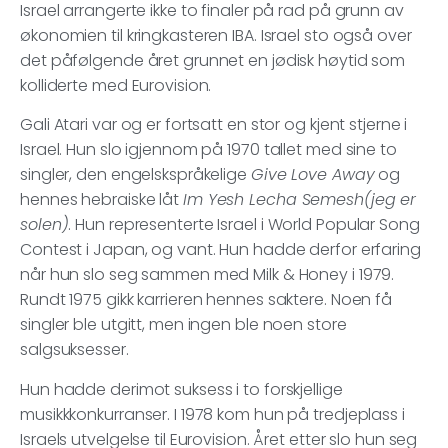
Israel arrangerte ikke to finaler på rad på grunn av
økonomien til kringkasteren IBA. Israel sto også over
det påfølgende året grunnet en jødisk høytid som
kolliderte med Eurovision.
Gali Atari var og er fortsatt en stor og kjent stjerne i
Israel. Hun slo igjennom på 1970 tallet med sine to
singler, den engelskspråkelige
Give Love Away
og
hennes hebraiske låt
Im Yesh Lecha Semesh(jeg er
solen)
. Hun representerte Israel i World Popular Song
Contest i Japan, og vant. Hun hadde derfor erfaring
når hun slo seg sammen med Milk & Honey i 1979.
Rundt 1975 gikk karrieren hennes saktere. Noen få
singler ble utgitt, men ingen ble noen store
salgsuksesser.
Hun hadde derimot suksess i to forskjellige
musikkkonkurranser. I 1978 kom hun på tredjeplass i
Israels utvelgelse til Eurovision. Året etter slo hun seg