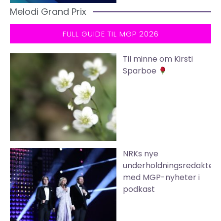
Melodi Grand Prix
FULL GUIDE TIL MGP 2026
Til minne om Kirsti
Sparboe
NRKs nye
underholdningsredaktør
med MGP-nyheter i
podkast