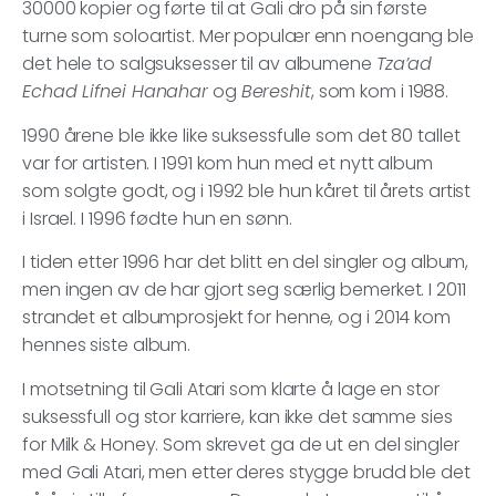
30000 kopier og førte til at Gali dro på sin første
turne som soloartist. Mer populær enn noengang ble
det hele to salgsuksesser til av albumene
Tza’ad
Echad Lifnei Hanahar
og
Bereshit
, som kom i 1988.
1990 årene ble ikke like suksessfulle som det 80 tallet
var for artisten. I 1991 kom hun med et nytt album
som solgte godt, og i 1992 ble hun kåret til årets artist
i Israel. I 1996 fødte hun en sønn.
I tiden etter 1996 har det blitt en del singler og album,
men ingen av de har gjort seg særlig bemerket. I 2011
strandet et albumprosjekt for henne, og i 2014 kom
hennes siste album.
I motsetning til Gali Atari som klarte å lage en stor
suksessfull og stor karriere, kan ikke det samme sies
for Milk & Honey. Som skrevet ga de ut en del singler
med Gali Atari, men etter deres stygge brudd ble det