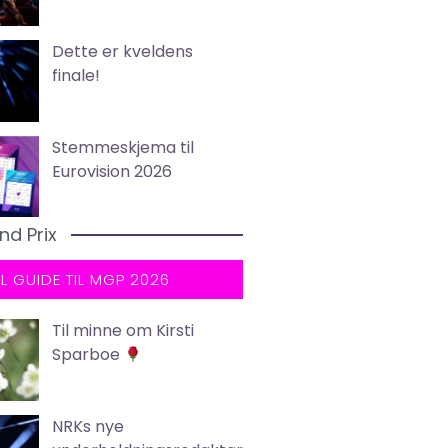
Dette er kveldens
finale!
Stemmeskjema til
Eurovision 2026
nd Prix
LL GUIDE TIL MGP 2026
Til minne om Kirsti
Sparboe
NRKs nye