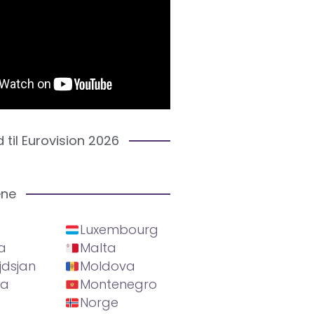
d til Eurovision 2026
ene
Luxembourg
a
Malta
jdsjan
Moldova
ia
Montenegro
Norge