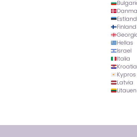
Bulgari
Danma
Estland
Finland
Georgi
Hellas
Israel
Italia
Kroatia
Kypros
Latvia
Litauen