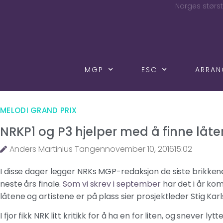
Norges størst
MGP
ESC
ARRA
MELODI GRAND PRIX
NRKP1 og P3 hjelper med å finne låter
Anders Martinius Tangen
november 10, 2016
15:02
I disse dager legger NRKs MGP-redaksjon de siste brikkene i
neste års finale.
Som vi skrev i september
har det i år ko
låtene og artistene er på plass sier prosjektleder Stig Kar
I fjor fikk NRK litt kritikk for å ha en for liten, og snever l