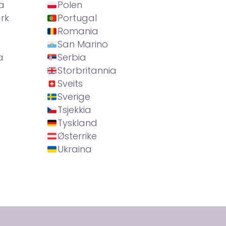
a
Polen
rk
Portugal
Romania
San Marino
a
Serbia
Storbritannia
Sveits
Sverige
Tsjekkia
Tyskland
Østerrike
Ukraina