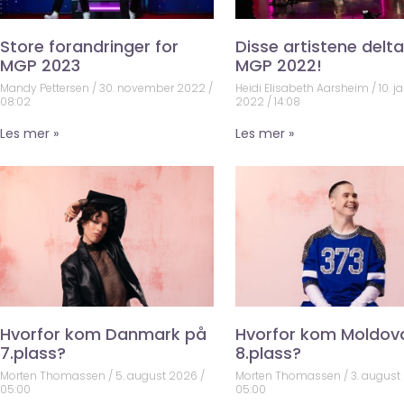
Store forandringer for
Disse artistene deltar
MGP 2023
MGP 2022!
Mandy Pettersen
30. november 2022
Heidi Elisabeth Aarsheim
10. j
08:02
2022
14:08
Les mer »
Les mer »
Hvorfor kom Danmark på
Hvorfor kom Moldov
7.plass?
8.plass?
Morten Thomassen
5. august 2026
Morten Thomassen
3. august
05:00
05:00