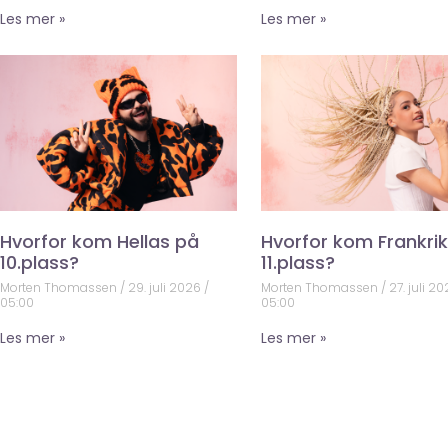
Les mer »
Les mer »
Hvorfor kom Hellas på
Hvorfor kom Frankri
10.plass?
11.plass?
Morten Thomassen
29. juli 2026
Morten Thomassen
27. juli 2
05:00
05:00
Les mer »
Les mer »