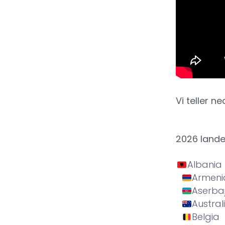
Vi teller ne
2026 land
Albania
Armeni
Aserba
Austral
Belgia