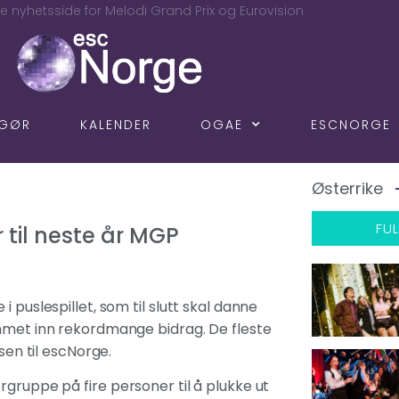
e nyhetsside for Melodi Grand Prix og Eurovision
NGØR
KALENDER
OGAE
ESCNORGE
Østerrike
FUL
 til neste år MGP
 puslespillet, som til slutt skal danne
mmet inn rekordmange bidrag. De fleste
lsen til escNorge.
yttergruppe på fire personer til å plukke ut