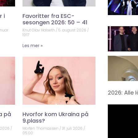
 i
Favoritter fra ESC-
sesongen 2026: 50 – 41
anuar
Knut Olav Halseth
5. august 2026
19:17
Les mer »
2026: Alle 
a på
Hvorfor kom Ukraina på
9.plass?
 2026
Morten Thomassen
31. juli 2026
05:00