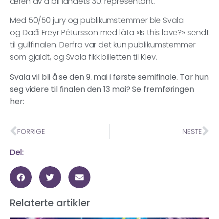
æren av å bli landets 30. representant.
Med 50/50 jury og publikumstemmer ble Svala
og Daði Freyr Pétursson med låta «Is this love?» sendt
til gullfinalen. Derfra var det kun publikumstemmer
som gjaldt, og Svala fikk billetten til Kiev.
Svala vil bli å se den 9. mai i første semifinale. Tar hun
seg videre til finalen den 13 mai? Se fremføringen
her:
FORRIGE
NESTE
Del:
Relaterte artikler