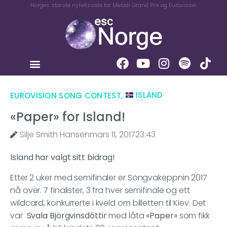
Norges største nyhetsside for Melodi Grand Prix og Eurovision
EUROVISION SONG CONTEST
,
ISLAND
«Paper» for Island!
Silje Smith Hansen
mars 11, 2017
23:43
Island har valgt sitt bidrag!
Etter 2 uker med semifinaler er Söngvakeppnin 2017
nå over. 7 finalister, 3 fra hver semifinale og ett
wildcard, konkurrerte i kveld om billetten til Kiev. Det
var
Svala Björgvinsdóttir
med låta
«Paper»
som fikk