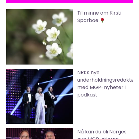
Til minne om Kirsti
Sparboe
NRKs nye
underholdningsredaktør
med MGP-nyheter i
podkast
Nå kan du bli Norges