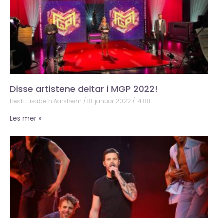
Disse artistene deltar i MGP 2022!
Heidi Elisabeth Aarsheim
10. januar 2022
14:08
Les mer »