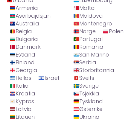
Albania
Luxembourg
Armenia
Malta
Aserbajdsjan
Moldova
Australia
Montenegro
Belgia
Norge
Polen
Bulgaria
Portugal
Danmark
Romania
Estland
San Marino
Finland
Serbia
Georgia
Storbritannia
Hellas
Israel
Sveits
Italia
Sverige
Kroatia
Tsjekkia
Kypros
Tyskland
Latvia
Østerrike
Litauen
Ukraina