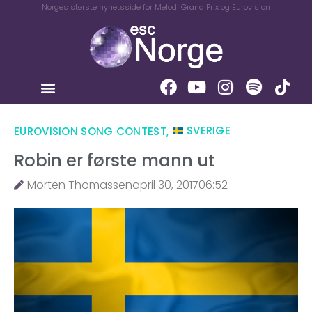
Norges største nyhetsside for Melodi Grand Prix og Eurovision
EUROVISION SONG CONTEST
,
SVERIGE
Robin er første mann ut
Morten Thomassen
april 30, 2017
06:52