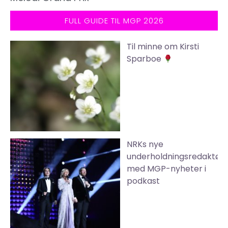
FULL GUIDE TIL MGP 2026
Til minne om Kirsti
Sparboe
NRKs nye
underholdningsredaktør
med MGP-nyheter i
podkast