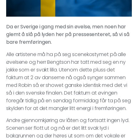
Da er Sverige i gang med sin øvelse, men noen har
glemt å slå på lyden her på pressesenteret, så vi så
bare fremføringen.
Alle artistene må ha på seg scenekostymet på alle
øvelsene og herr Bengtson har tatt med seg en ny
jakke som er svakt lilla. Utenom dette pluss det
faktum at 2 av danserne nå også synger sammen
med Robin så er showet ganske identisk med det vi
så i den svenske finalen. Det faktum at øvingen
foregår tidlig på en søndag formiddag får ta på seg
skylden for at det mangler litt energi i fremføringen.
Andre gjennomkjøring av låten og fortsatt ingen lyd.
Scenen ser flott ut og nå er det litt svak lyd i
bakgrunnen og der høres ut som om det vokale er