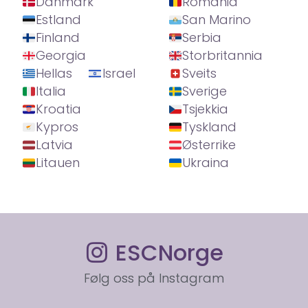
Danmark
Romania
Estland
San Marino
Finland
Serbia
Georgia
Storbritannia
Hellas
Israel
Sveits
Italia
Sverige
Kroatia
Tsjekkia
Kypros
Tyskland
Latvia
Østerrike
Litauen
Ukraina
ESCNorge
Følg oss på Instagram