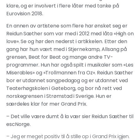
klare, og er involvert i flere låter med tanke på
Eurovision 2018.
En annen av artistene som flere har ønsket seg er
Reidun Sæther som var med i 2012 med låta «High on
love». Se og hør den nederst i artikkelen. Etter den
gang har hun vært med i Stjernekamp, Allsang på
grensen, Beat for Beat og mange andre TV-
programmer. Hun har også spilt i musikaler som «Les
Miserables» og «Trollmannen fra Oz». Reidun Sæther
bor er utdannet sangpedagog og er utdannet ved
Teaterhøgskolen i Gøteborg, og bor nå rett ved
norskegrensen i Strømstad i Sverige. Hun er
særdeles klar for mer Grand Prix.
– Det ville være dumt å la vær sier Reidun Sæther til
escNorge.
– Jeg er meget positiv til å stille op i Grand Prix igjen.