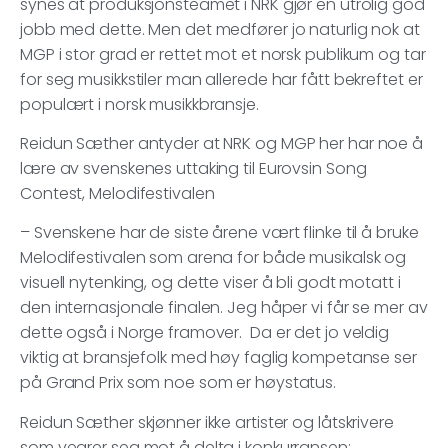
synes at produksjonsteamet i NRK gjør en utrolig god
jobb med dette. Men det medfører jo naturlig nok at
MGP i stor grad er rettet mot et norsk publikum og tar
for seg musikkstiler man allerede har fått bekreftet er
populært i norsk musikkbransje.
Reidun Sæther antyder at NRK og MGP her har noe å
lære av svenskenes uttaking til Eurovsin Song
Contest, Melodifestivalen
– Svenskene har de siste årene vært flinke til å bruke
Melodifestivalen som arena for både musikalsk og
visuell nytenking, og dette viser å bli godt motatt i
den internasjonale finalen. Jeg håper vi får se mer av
dette også i Norge framover. Da er det jo veldig
viktig at bransjefolk med høy faglig kompetanse ser
på Grand Prix som noe som er høystatus.
Reidun Sæther skjønner ikke artister og låtskrivere
som vegrer seg mot å delta i konkurransen: