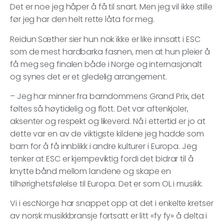
Det er noe jeg håper å få til snart. Men jeg vil ikke stille
før jeg har den helt rette låta for meg.
Reidun Sæther sier hun nok ikke er like innsatt i ESC
som de mest hardbarka fasnen, men at hun pleier å
få meg seg finalen både i Norge og internasjonalt
og synes det er et gledelig arrangement.
– Jeg har minner fra barndommens Grand Prix, det
føltes så høytidelig og flott. Det var aftenkjoler,
aksenter og respekt og likeverd. Nå i ettertid er jo at
dette var en av de viktigste kildene jeg hadde som
barn for å få innblikk i andre kulturer i Europa. Jeg
tenker at ESC er kjempeviktig fordi det bidrar til å
knytte bånd mellom landene og skape en
tilhørighetsfølelse til Europa. Det er som OL i musikk.
Vi i escNorge har snappet opp at det i enkelte kretser
av norsk musikkbransje fortsatt er litt «fy fy» å delta i