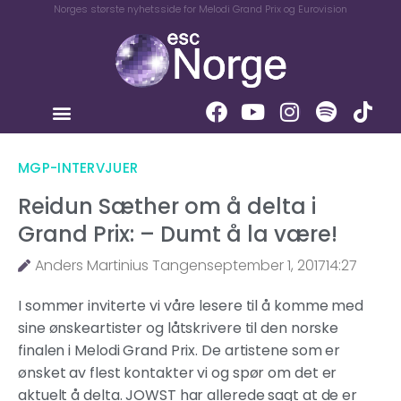
Norges største nyhetsside for Melodi Grand Prix og Eurovision
MGP-INTERVJUER
Reidun Sæther om å delta i
Grand Prix: – Dumt å la være!
Anders Martinius Tangen
september 1, 2017
14:27
I sommer inviterte vi våre lesere til å komme med
sine ønskeartister og låtskrivere til den norske
finalen i Melodi Grand Prix. De artistene som er
ønsket av flest kontakter vi og spør om det er
aktuelt å delta. JOWST har allerede sagt at de er