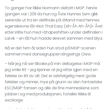
To ganger har Rikke Normann deltatt i MGP. Første
gangen var i 2011 da hun og Åste Hunnes Sem gikk
seirende ut fra sin delfinale på Ørland med hennes
egenskrevne låt «Not That Easy (Ah-Åh Ah-Åh)». Året
etter stilte hun med «Shapeshifter» under delfinalen i
Larvik – en låt hun hadde skrevet sammen med Silya.
Nå er det fem år siden hun stod på MGP-scenen
sammen med dansegruppen Kingwings Crew.
– Når jeg nå ser tilbake på min deltagelse i MGP må
jeg smile litt – jeg kjenner at jeg sitter igjen med en
følelse av litt av alt. Det er selvfølgelig mest gode
følelser og minner, mye på grunn av den fantastiske
ESC/MGP-fansen og alle de fine menneskene som
jobber i og med produksjonen, forteller Rikke til
escNorge.