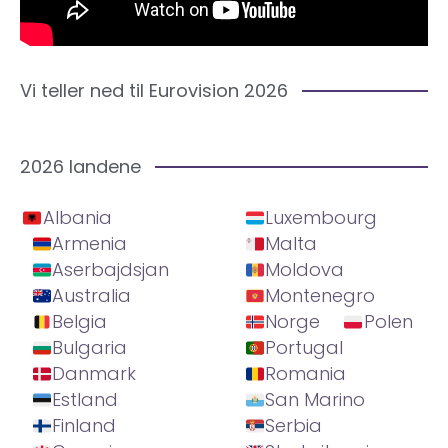
Vi teller ned til Eurovision 2026
2026 landene
Albania
Luxembourg
Armenia
Malta
Aserbajdsjan
Moldova
Australia
Montenegro
Belgia
Norge
Polen
Bulgaria
Portugal
Danmark
Romania
Estland
San Marino
Finland
Serbia