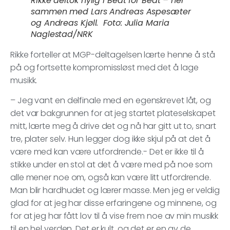
Rikke deltok nylig i Beat for Beat – her
sammen med Lars Andreas Aspesæter
og Andreas Kjøll.
Foto: Julia Maria
Naglestad/NRK
Rikke forteller at MGP-deltagelsen lærte henne å stå
på og fortsette kompromissløst med det å lage
musikk.
– Jeg vant en delfinale med en egenskrevet låt, og
det var bakgrunnen for at jeg startet plateselskapet
mitt, lærte meg å drive det og nå har gitt ut to, snart
tre, plater selv. Hun legger dog ikke skjul på at det å
være med kan være utfordrende.- Det er ikke til å
stikke under en stol at det å være med på noe som
alle mener noe om, også kan være litt utfordrende.
Man blir hardhudet og lærer masse. Men jeg er veldig
glad for at jeg har disse erfaringene og minnene, og
for at jeg har fått lov til å vise frem noe av min musikk
til en hel verden. Det er kult, og det er en av de