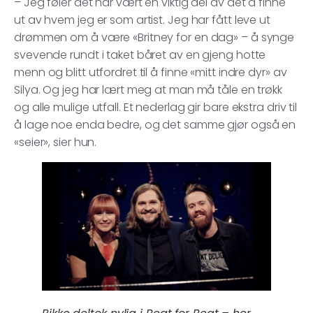
– Jeg føler det har vært en viktig del av det å finne
ut av hvem jeg er som artist. Jeg har fått leve ut
drømmen om å være «Britney for en dag» – å synge
svevende rundt i taket båret av en gjeng hotte
menn og blitt utfordret til å finne «mitt indre dyr» av
Silya. Og jeg har lært meg at man må tåle en trøkk
og alle mulige utfall. Et nederlag gir bare ekstra driv til
å lage noe enda bedre, og det samme gjør også en
«seier», sier hun.