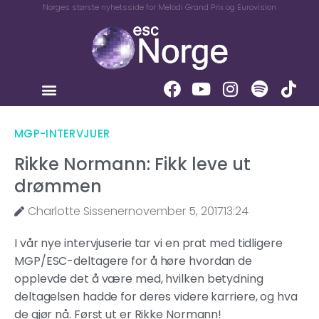
Norges største nyhetsside for Melodi Grand Prix og Eurovision
MGP-INTERVJUER
Rikke Normann: Fikk leve ut
drømmen
Charlotte Sissener
november 5, 2017
13:24
I vår nye intervjuserie tar vi en prat med tidligere
MGP/ESC-deltagere for å høre hvordan de
opplevde det å være med, hvilken betydning
deltagelsen hadde for deres videre karriere, og hva
de gjør nå. Først ut er Rikke Normann!