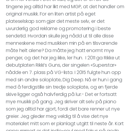
tingene jeg alltid har likt med MGP, at det handler om
original musikk. For en liten artist på eget
plateselskap som gjør det meste selv, er det
uvurderlig god reklame og promotering i beste
sendetid. Hvordan skulle jeg nådd ut til alle disse
menneskene med musikken min på en tilsvarende
måte helt alene? Da måtte jeg hatt enormt mye
penger, og det har jeg ikke, ler hun. I 2011 ga Rikke ut
debutplaten Rikki’s Guns, der singelen «Superstar»
nådde en 7. plass på VG-lista. I 2015 fulgte hun opp
med sin andre soloplate, Dig Deep. Nå er hun i gang
med å ferdigstille sin tredje soloplate, og en fjerde
skive ligger også halvferdig på lur.- Det er fortsatt
mye musikk på gang. Jeg skriver alt selv på piano
som jeg alltid har gjort, fordi det bare renner ut nye
greier. Jeg gleder meg veldig til å vise det nye
materialet mitt som er planlagt utgitt til neste år. Kort
oppsummert er det indie-soul med fokus på gode