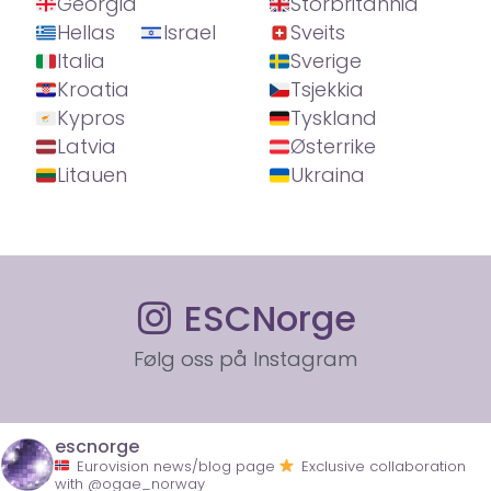
Georgia
Storbritannia
Hellas
Israel
Sveits
Italia
Sverige
Kroatia
Tsjekkia
Kypros
Tyskland
Latvia
Østerrike
Litauen
Ukraina
ESCNorge
Følg oss på Instagram
escnorge
Eurovision news/blog page
Exclusive collaboration
with @ogae_norway