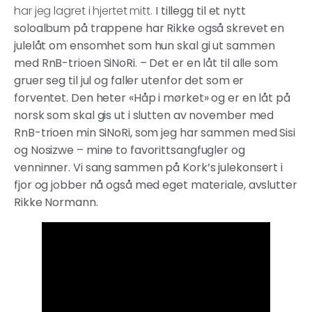
har jeg lagret i hjertet mitt.
I tillegg til et nytt
soloalbum på trappene har Rikke også skrevet en
julelåt om ensomhet som hun skal gi ut sammen
med RnB-trioen SiNoRi. – Det er en låt til alle som
gruer seg til jul og faller utenfor det som er
forventet. Den heter «Håp i mørket» og er en låt på
norsk som skal gis ut i slutten av november med
RnB-trioen min SiNoRi, som jeg har sammen med Sisi
og Nosizwe – mine to favorittsangfugler og
venninner. Vi sang sammen på Kork’s julekonsert i
fjor og jobber nå også med eget materiale, avslutter
Rikke Normann.