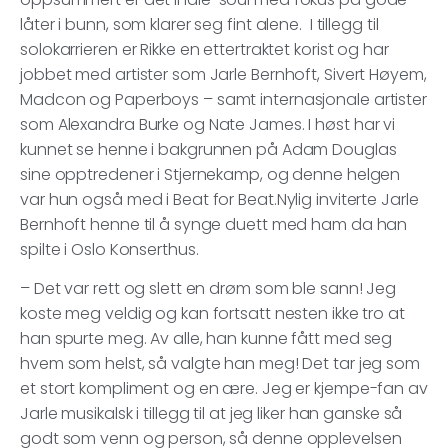
låter i bunn, som klarer seg fint alene. I tillegg til
solokarrieren er Rikke en ettertraktet korist og har
jobbet med artister som Jarle Bernhoft, Sivert Høyem,
Madcon og Paperboys – samt internasjonale artister
som Alexandra Burke og Nate James. I høst har vi
kunnet se henne i bakgrunnen på Adam Douglas
sine opptredener i Stjernekamp, og denne helgen
var hun også med i Beat for Beat.Nylig inviterte Jarle
Bernhoft henne til å synge duett med ham da han
spilte i Oslo Konserthus.
– Det var rett og slett en drøm som ble sann! Jeg
koste meg veldig og kan fortsatt nesten ikke tro at
han spurte meg. Av alle, han kunne fått med seg
hvem som helst, så valgte han meg! Det tar jeg som
et stort kompliment og en ære. Jeg er kjempe-fan av
Jarle musikalsk i tillegg til at jeg liker han ganske så
godt som venn og person, så denne opplevelsen