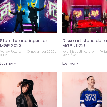
Store forandringer for
Disse artistene deltar
MGP 2023
MGP 2022!
Mandy Pettersen
30. november 2022
Heidi Elisabeth Aarsheim
10. j
08:02
2022
14:08
Les mer »
Les mer »