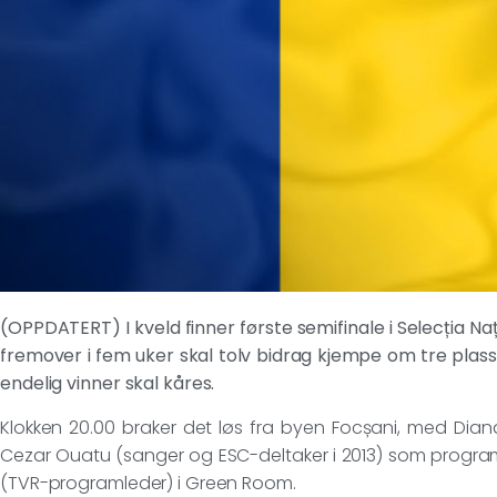
(OPPDATERT) I kveld finner første semifinale i Selecția N
fremover i fem uker skal tolv bidrag kjempe om tre plasse
endelig vinner skal kåres.
Klokken 20.00 braker det løs fra byen Focșani, med Dian
Cezar Ouatu (sanger og ESC-deltaker i 2013) som prog
(TVR-programleder) i Green Room.