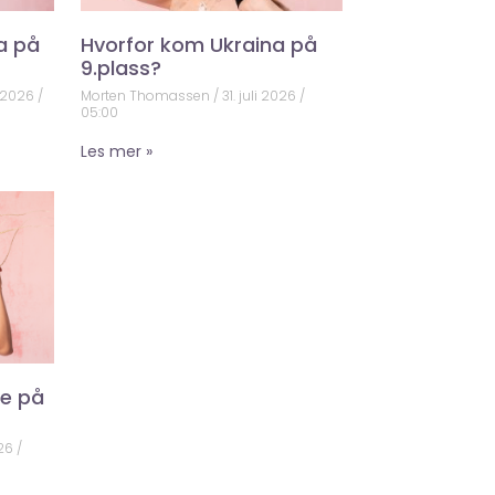
a på
Hvorfor kom Ukraina på
9.plass?
 2026
Morten Thomassen
31. juli 2026
05:00
Les mer »
ke på
026