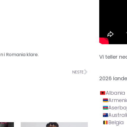
n i Romania klare.
Vi teller ne
NESTE
2026 land
Albania
Armeni
Aserba
Austral
Belgia