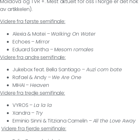
Moldova og TVR +. Mest aktuelt for oss i Norge er det nok 
av artikkelen).
Videre fra første semifinale:
Alexia & Matei –
Walking On Water
Echoes –
Mirror
Eduard Santha –
Mesom romales
Videre fra andre semifinale:
Jukebox feat. Bella Santiago –
Auzi com bate
Rafael & Andy –
We Are One
MIHAI –
Heaven
Videre fra tredje semifinale:
VYROS –
La la la
Xandra –
Try
Erminio Sinni & Titziana Camelin –
All the Love Away
Videre fra fjerde semifinale: