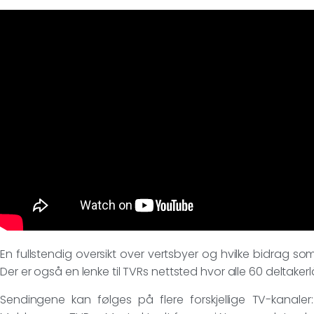
En fullstendig oversikt over vertsbyer og hvilke bidrag som
Der er også en lenke til TVRs nettsted hvor alle 60 deltakerlå
Sendingene kan følges på flere forskjellige TV-kanaler