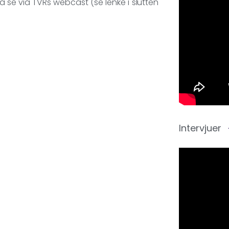
å se via TVRs webcast (se lenke i slutten
Intervjuer