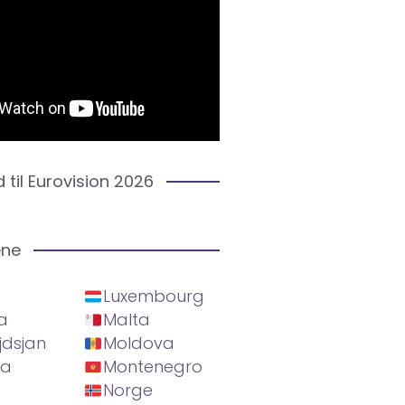
d til Eurovision 2026
ene
Luxembourg
a
Malta
jdsjan
Moldova
ia
Montenegro
Norge