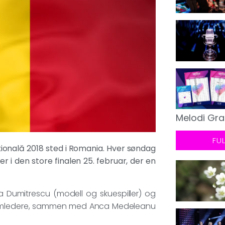
Melodi Gra
FU
ațională 2018 sted i Romania. Hver søndag
r i den store finalen 25. februar, der en
a Dumitrescu (modell og skuespiller) og
ramledere, sammen med Anca Medeleanu