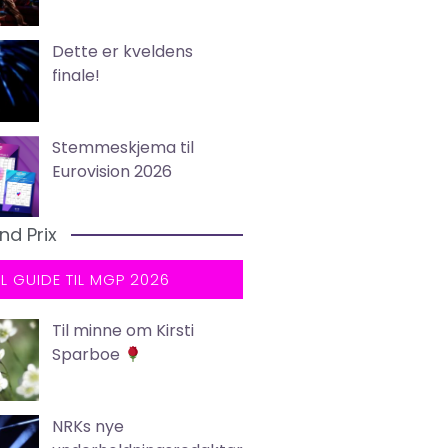
Dette er kveldens
finale!
Stemmeskjema til
Eurovision 2026
nd Prix
LL GUIDE TIL MGP 2026
Til minne om Kirsti
Sparboe
NRKs nye