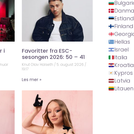
Bulgari
Danma
Estland
Finland
Georgi
Hellas
Israel
 i
Favoritter fra ESC-
sesongen 2026: 50 – 41
Italia
Kroatia
anuar
Knut Olav Halseth
5. august 2026
19:17
Kypros
Les mer »
Latvia
Litauen