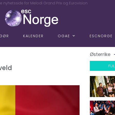
e nyhetsside for Melodi Grand Prix og Eurovision
NGØR
KALENDER
OGAE
ESCNORGE
Østerrike
FUL
veld