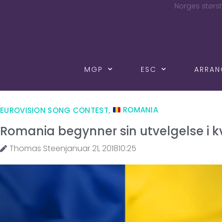
Norges størst
MGP
ESC
ARRA
EUROVISION SONG CONTEST
,
ROMANIA
Romania begynner sin utvelgelse i k
Thomas Steen
januar 21, 2018
10:25