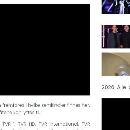
2026: Alle 
 fremføres i hvilke semifinaler finnes
her
.
tene kan lyttes til.
: TVR 1, TVR HD, TVR International, TVR