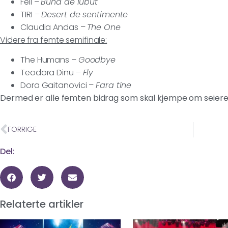
Feli –
Buna de iubut
TIRI –
Desert de sentimente
Claudia Andas –
The One
Videre fra femte semifinale:
The Humans –
Goodbye
Teodora Dinu –
Fly
Dora Gaitanovici –
Fara tine
Dermed er alle femten bidrag som skal kjempe om seiere
FORRIGE
Del:
Relaterte artikler