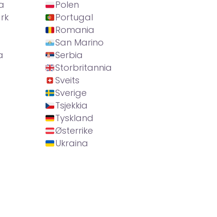
a
Polen
rk
Portugal
Romania
San Marino
a
Serbia
Storbritannia
Sveits
Sverige
Tsjekkia
Tyskland
Østerrike
Ukraina