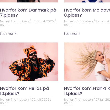
Hvorfor kom Danmark på
Hvorfor kom Moldov
7.plass?
8.plass?
Morten Thomassen
5. august 2026
Morten Thomassen
3. august
05:00
05:00
Les mer »
Les mer »
Hvorfor kom Hellas på
Hvorfor kom Frankri
10.plass?
11.plass?
Morten Thomassen
29. juli 2026
Morten Thomassen
27. juli 2
05:00
05:00