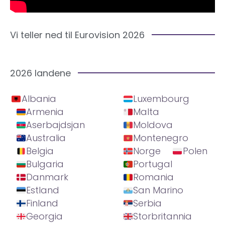
Vi teller ned til Eurovision 2026
2026 landene
Albania
Luxembourg
Armenia
Malta
Aserbajdsjan
Moldova
Australia
Montenegro
Belgia
Norge
Polen
Bulgaria
Portugal
Danmark
Romania
Estland
San Marino
Finland
Serbia
Georgia
Storbritannia