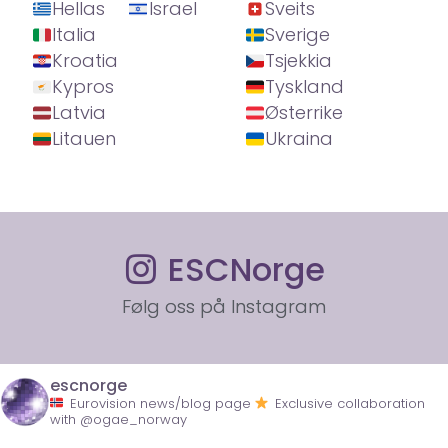
Hellas
Israel
Sveits
Italia
Sverige
Kroatia
Tsjekkia
Kypros
Tyskland
Latvia
Østerrike
Litauen
Ukraina
ESCNorge
Følg oss på Instagram
escnorge
Eurovision news/blog page
Exclusive collaboration
with @ogae_norway