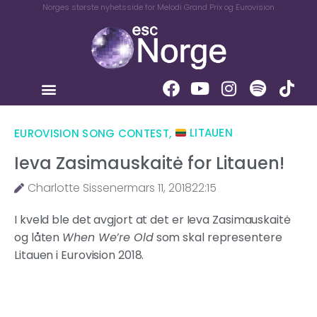
Norges største nyhetsside for Melodi Grand Prix og Eurovision
EUROVISION SONG CONTEST
,
LITAUEN
Ieva Zasimauskaitė for Litauen!
Charlotte Sissener
mars 11, 2018
22:15
I kveld ble det avgjort at det er Ieva Zasimauskaitė
og låten
When We’re Old
som skal representere
Litauen i Eurovision 2018.