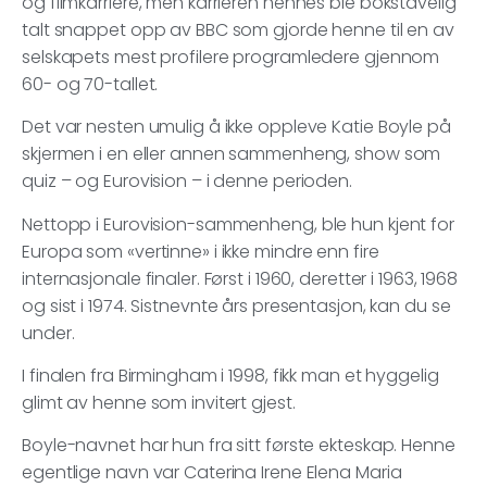
og filmkarriere, men karrieren hennes ble bokstavelig
talt snappet opp av BBC som gjorde henne til en av
selskapets mest profilere programledere gjennom
60- og 70-tallet.
Det var nesten umulig å ikke oppleve Katie Boyle på
skjermen i en eller annen sammenheng, show som
quiz – og Eurovision – i denne perioden.
Nettopp i Eurovision-sammenheng, ble hun kjent for
Europa som «vertinne» i ikke mindre enn fire
internasjonale finaler. Først i 1960, deretter i 1963, 1968
og sist i 1974. Sistnevnte års presentasjon, kan du se
under.
I finalen fra Birmingham i 1998, fikk man et hyggelig
glimt av henne som invitert gjest.
Boyle-navnet har hun fra sitt første ekteskap. Henne
egentlige navn var Caterina Irene Elena Maria