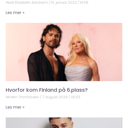
Heidi Elisabeth Aarsheim
10. januar 2022
14:08
Les mer »
Hvorfor kom Finland på 6.plass?
Morten Thomassen
7. august 2026
05:03
Les mer »