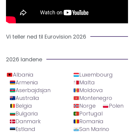
Vi teller ned til Eurovision 2026
2026 landene
Albania
Luxembourg
Armenia
Malta
Aserbajdsjan
Moldova
Australia
Montenegro
Belgia
Norge
Polen
Bulgaria
Portugal
Danmark
Romania
Estland
San Marino