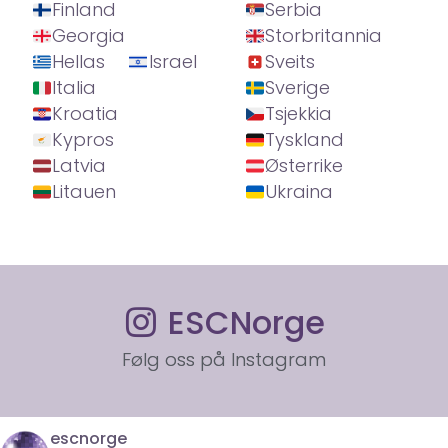
Finland
Serbia
Georgia
Storbritannia
Hellas
Israel
Sveits
Italia
Sverige
Kroatia
Tsjekkia
Kypros
Tyskland
Latvia
Østerrike
Litauen
Ukraina
ESCNorge
Følg oss på Instagram
escnorge