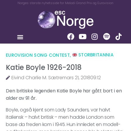
Norges største nyhetsside for Melodi Grand Prix og Eurovision
EUROVISION SONG CONTEST
,
STORBRITANNIA
Katie Boyle 1926-2018
Eivind Charlie M. Sætre
mars 21, 2018
09:12
Den britiske legenden Katie Boyle har gått bort i en
alder av 91 år.
Boyle, også kjent som Lady Saunders, var halvt
italiensk – halvt britisk – men hadde London som
base da freden kom i 1945. Hun innledet en modell-