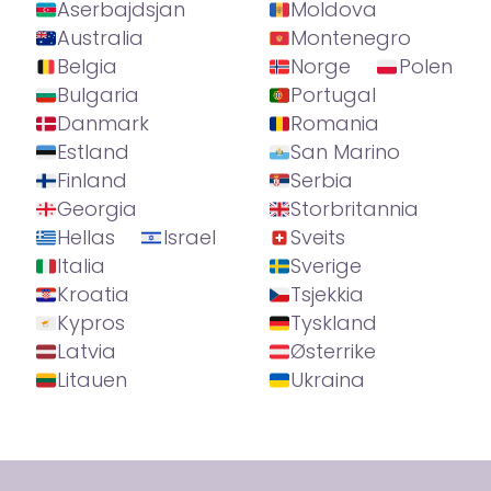
Aserbajdsjan
Moldova
Australia
Montenegro
Belgia
Norge
Polen
Bulgaria
Portugal
Danmark
Romania
Estland
San Marino
Finland
Serbia
Georgia
Storbritannia
Hellas
Israel
Sveits
Italia
Sverige
Kroatia
Tsjekkia
Kypros
Tyskland
Latvia
Østerrike
Litauen
Ukraina