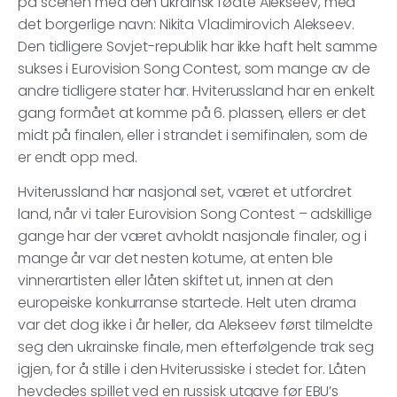
på scenen med den ukrainsk fødte Alekseev, med
det borgerlige navn: Nikita Vladimirovich Alekseev.
Den tidligere Sovjet-republik har ikke haft helt samme
sukses i Eurovision Song Contest, som mange av de
andre tidligere stater har. Hviterussland har en enkelt
gang formået at komme på 6. plassen, ellers er det
midt på finalen, eller i strandet i semifinalen, som de
er endt opp med.
Hviterussland har nasjonal set, været et utfordret
land, når vi taler Eurovision Song Contest – adskillige
gange har der været avholdt nasjonale finaler, og i
mange år var det nesten kotume, at enten ble
vinnerartisten eller låten skiftet ut, innen at den
europeiske konkurranse startede. Helt uten drama
var det dog ikke i år heller, da Alekseev først tilmeldte
seg den ukrainske finale, men efterfølgende trak seg
igjen, for å stille i den Hviterussiske i stedet for. Låten
hevdedes spillet ved en russisk utgave før EBU’s