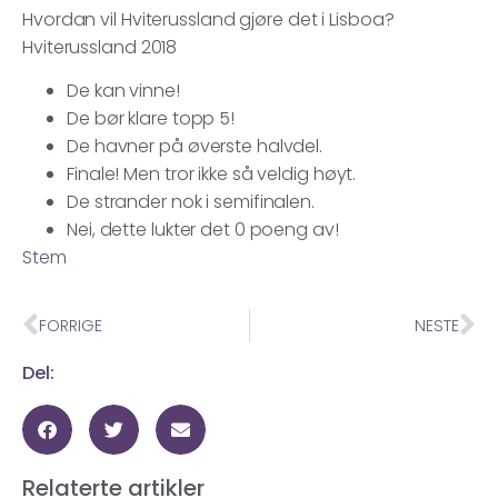
Hvordan vil Hviterussland gjøre det i Lisboa?
Hviterussland 2018
De kan vinne!
De bør klare topp 5!
De havner på øverste halvdel.
Finale! Men tror ikke så veldig høyt.
De strander nok i semifinalen.
Nei, dette lukter det 0 poeng av!
Stem
FORRIGE
NESTE
Del:
Relaterte artikler