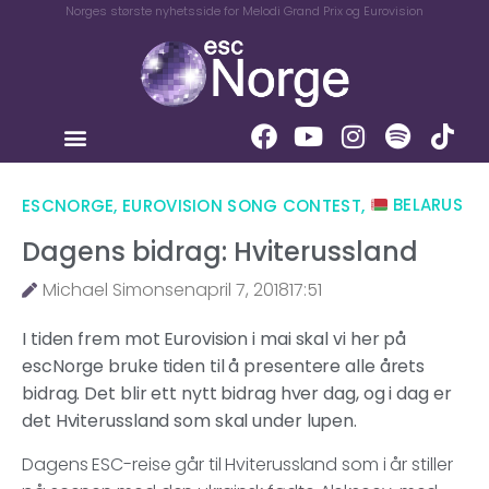
Norges største nyhetsside for Melodi Grand Prix og Eurovision
ESCNORGE
,
EUROVISION SONG CONTEST
,
BELARUS
Dagens bidrag: Hviterussland
Michael Simonsen
april 7, 2018
17:51
I tiden frem mot Eurovision i mai skal vi her på
escNorge bruke tiden til å presentere alle årets
bidrag. Det blir ett nytt bidrag hver dag, og i dag er
det Hviterussland som skal under lupen.
Dagens ESC-reise går til Hviterussland som i år stiller