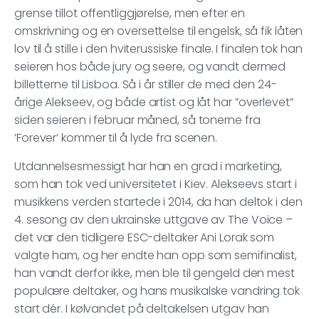
grense tillot offentliggjørelse, men efter en
omskrivning og en oversettelse til engelsk, så fik låten
lov til å stille i den hviterussiske finale. I finalen tok han
seieren hos både jury og seere, og vandt dermed
billetterne til Lisboa. Så i år stiller de med den 24-
årige Alekseev, og både artist og låt har ”overlevet”
siden seieren i februar måned, så tonerne fra
’Forever’ kommer til å lyde fra scenen.
Utdannelsesmessigt har han en grad i marketing,
som han tok ved universitetet i Kiev. Alekseevs start i
musikkens verden startede i 2014, da han deltok i den
4. sesong av den ukrainske uttgave av The Voice –
det var den tidligere ESC-deltaker Ani Lorak som
valgte ham, og her endte han opp som semifinalist,
han vandt derfor ikke, men ble til gengeld den mest
populære deltaker, og hans musikalske vandring tok
start dér. I kølvandet på deltakelsen utgav han