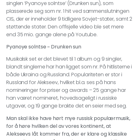
singlen ’Pyanoye solntse’ (Drunken sun), som
plasserede seg som nr. 1 hit ved sammenslutningen
CIS, der er inneholder 9 tidligere Sovjet-stater, samt 2
støttende stater. Den offisjelle video ble set mere
end 35 mio. gange alene på Youtube.
Pyanoye solntse ~ Drunken sun
Musikalsk set er det blevet til 1 album og 9 singler,
blandt singlerne har han ligget som nr. På hitlisterne i
både Ukraina og Russland. Populariteten er stor i
Russland for Alekseev, hvilket bl.a. ses på hans
nomineringer for priser og awards – 25 gange har
han været nomineret, hovedsageligt i russiske
utgaver, og 19 gange brakte det en seier med seg.
Man skal ikke have hørt mye russisk populærmusik,
for å høre hvilken del av vores kontinent, at
Alekseevs låt kommer fra, der er klare og klassike