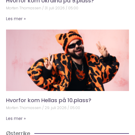
Hvorfor kom Ukraina på 9.plass?
Morten Thomassen
31. juli 2026
05:00
Les mer »
Hvorfor kom Hellas på 10.plass?
Morten Thomassen
29. juli 2026
05:00
Les mer »
Østerrike