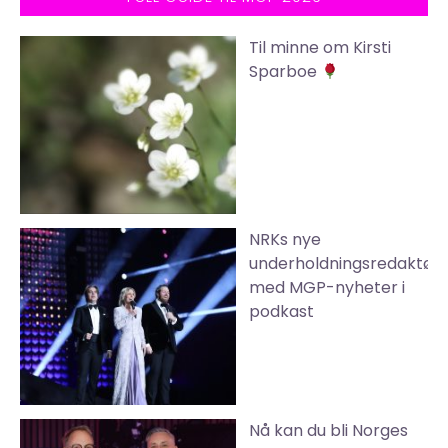
Til minne om Kirsti
Sparboe
NRKs nye
underholdningsredaktør
med MGP-nyheter i
podkast
Nå kan du bli Norges