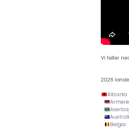
Vi teller ne
2026 land
Albania
Armeni
Aserba
Austral
Belgia