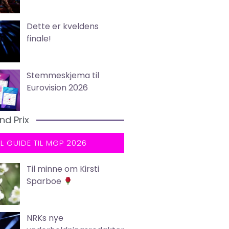
Dette er kveldens
finale!
Stemmeskjema til
Eurovision 2026
nd Prix
LL GUIDE TIL MGP 2026
Til minne om Kirsti
Sparboe
NRKs nye