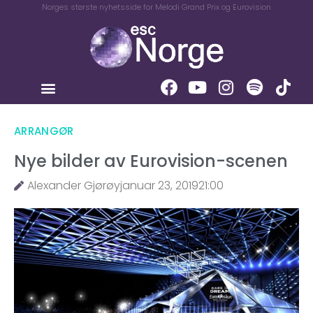
Norges største nyhetsside for Melodi Grand Prix og Eurovision
ARRANGØR
Nye bilder av Eurovision-scenen
Alexander Gjørøy
januar 23, 2019
21:00