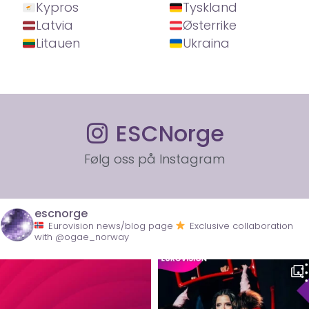
Kypros
Tyskland
Latvia
Østerrike
Litauen
Ukraina
ESCNorge
Følg oss på Instagram
escnorge
Eurovision news/blog page
Exclusive collaboration
with @ogae_norway