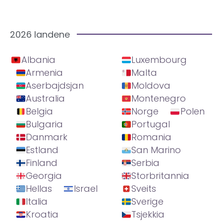
2026 landene
Albania
Luxembourg
Armenia
Malta
Aserbajdsjan
Moldova
Australia
Montenegro
Belgia
Norge
Polen
Bulgaria
Portugal
Danmark
Romania
Estland
San Marino
Finland
Serbia
Georgia
Storbritannia
Hellas
Israel
Sveits
Italia
Sverige
Kroatia
Tsjekkia