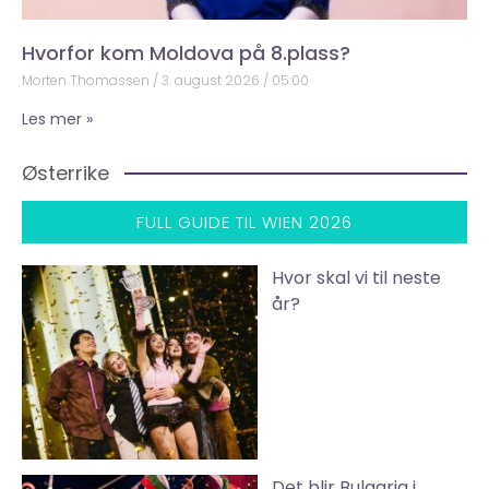
Hvorfor kom Moldova på 8.plass?
Morten Thomassen
3. august 2026
05:00
Les mer »
Østerrike
FULL GUIDE TIL WIEN 2026
Hvor skal vi til neste
år?
Det blir Bulgaria i