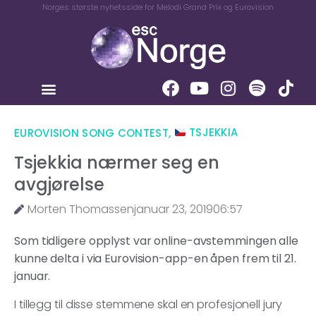
Norges største nyhetsside for Melodi Grand Prix og Eurovision
EUROVISION SONG CONTEST
,
TSJEKKIA
Tsjekkia nærmer seg en
avgjørelse
Morten Thomassen
januar 23, 2019
06:57
Som tidligere opplyst var online-avstemmingen alle
kunne delta i via Eurovision-app-en åpen frem til 21.
januar.
I tillegg til disse stemmene skal en profesjonell jury