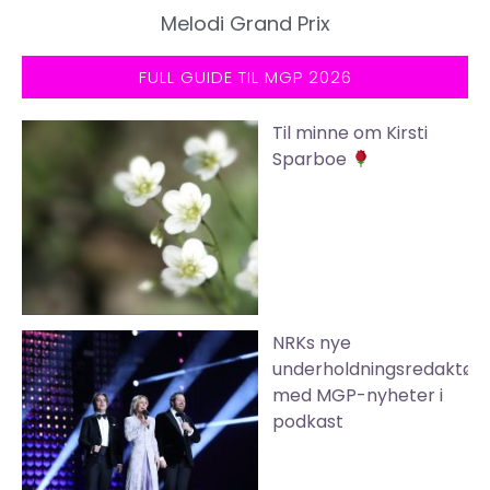
Melodi Grand Prix
FULL GUIDE TIL MGP 2026
Til minne om Kirsti
Sparboe
NRKs nye
underholdningsredaktør
med MGP-nyheter i
podkast