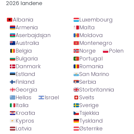
2026 landene
Albania
Luxembourg
Armenia
Malta
Aserbajdsjan
Moldova
Australia
Montenegro
Belgia
Norge
Polen
Bulgaria
Portugal
Danmark
Romania
Estland
San Marino
Finland
Serbia
Georgia
Storbritannia
Hellas
Israel
Sveits
Italia
Sverige
Kroatia
Tsjekkia
Kypros
Tyskland
Latvia
Østerrike