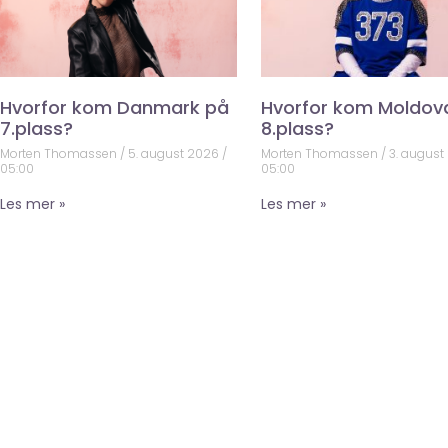
Hvorfor kom Danmark på
Hvorfor kom Moldov
7.plass?
8.plass?
Morten Thomassen
5. august 2026
Morten Thomassen
3. august
05:00
05:00
Les mer »
Les mer »