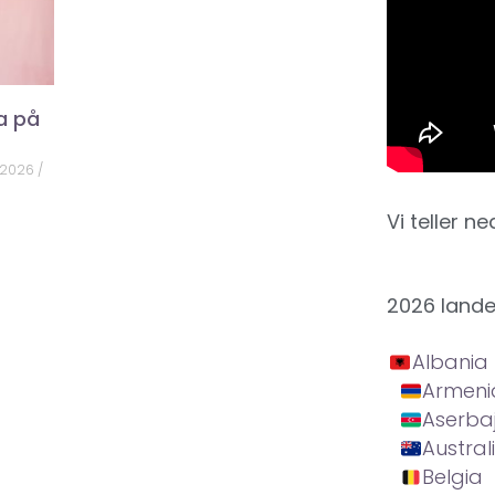
a på
 2026
Vi teller ne
2026 land
Albania
Armeni
Aserba
Austral
Belgia