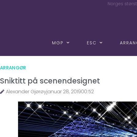
Norges størst
MGP
ESC
ARRA
ARRANGØR
Sniktitt på scenendesignet
Alexander Gjørøy
januar 28, 2019
00:52