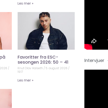
Les mer »
 på
Favoritter fra ESC-
Intervjuer
sesongen 2026: 50 – 41
 2026
Knut Olav Halseth
5. august 2026
19:17
Les mer »