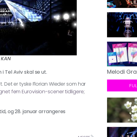
/ KAN
Melodi Gra
 Tel Aviv skal se ut.
. Det er tyske Florian Wieder som har
FU
gnet fem Eurovision-scener tidligere
;
tid, og 28. januar arrangeres