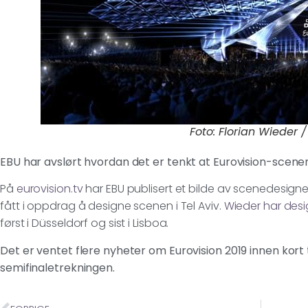
Foto: Florian Wieder 
EBU har avslørt hvordan det er tenkt at Eurovision-scenen i
På
eurovision.tv
har EBU publisert et bilde av scenedesignet
fått i oppdrag å designe scenen i Tel Aviv.
Wieder har desi
først i Düsseldorf og sist i Lisboa.
Det er ventet flere nyheter om Eurovision 2019 innen kort 
semifinaletrekningen.