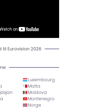
d til Eurovision 2026
ene
Luxembourg
a
Malta
jdsjan
Moldova
ia
Montenegro
Norge