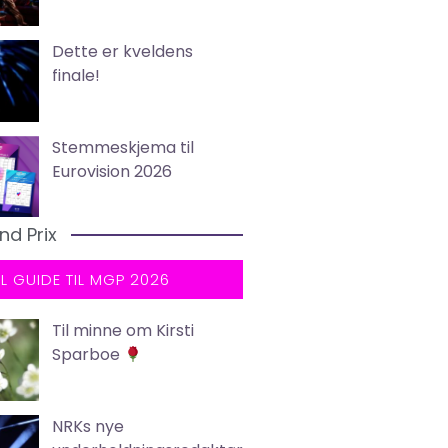
Dette er kveldens
finale!
Stemmeskjema til
Eurovision 2026
nd Prix
LL GUIDE TIL MGP 2026
Til minne om Kirsti
Sparboe
NRKs nye