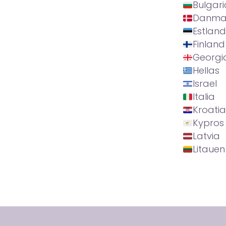
Bulgari
Danma
Estland
Finland
Georgi
Hellas
Israel
Italia
Kroatia
Kypros
Latvia
Litauen