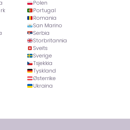
a
Polen
rk
Portugal
Romania
San Marino
a
Serbia
Storbritannia
Sveits
Sverige
Tsjekkia
Tyskland
Østerrike
Ukraina