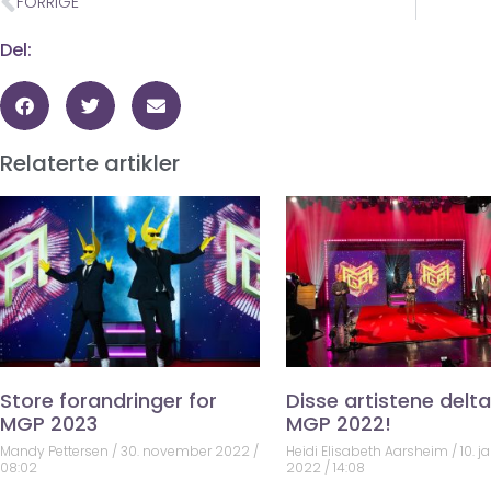
FORRIGE
Del:
Relaterte artikler
Store forandringer for
Disse artistene deltar
MGP 2023
MGP 2022!
Mandy Pettersen
30. november 2022
Heidi Elisabeth Aarsheim
10. j
08:02
2022
14:08