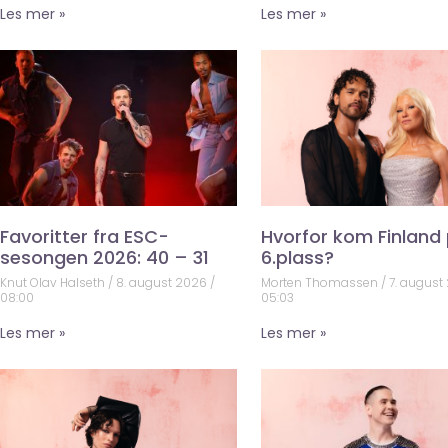
Les mer »
Les mer »
Favoritter fra ESC-
Hvorfor kom Finland
sesongen 2026: 40 – 31
6.plass?
Knut Olav Halseth
8. august 2026
Morten Thomassen
7. august
08:00
05:03
Les mer »
Les mer »