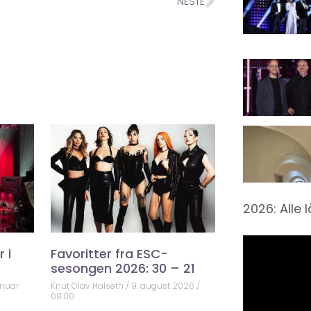
NESTE
2026: Alle 
 i
Favoritter fra ESC-
sesongen 2026: 30 – 21
anuar
Knut Olav Halseth
9. august 2026
08:00