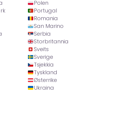
a
Polen
rk
Portugal
Romania
San Marino
a
Serbia
Storbritannia
Sveits
Sverige
Tsjekkia
Tyskland
Østerrike
Ukraina