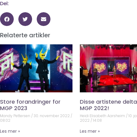
Del:
Relaterte artikler
Store forandringer for
Disse artistene deltar
MGP 2023
MGP 2022!
Mandy Pettersen
30. november 2022
Heidi Elisabeth Aarsheim
10. j
08:02
2022
14:08
Les mer »
Les mer »