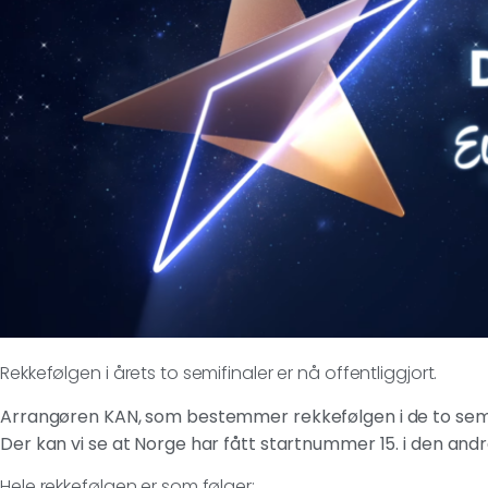
Rekkefølgen i årets to semifinaler er nå offentliggjort.
Arrangøren KAN, som bestemmer rekkefølgen i de to semif
Der kan vi se at Norge har fått startnummer 15. i den andr
Hele rekkefølgen er som følger: