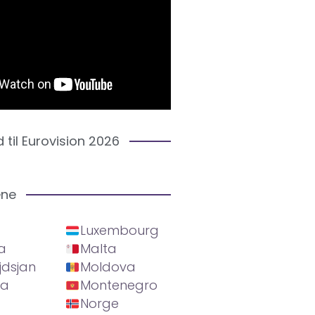
d til Eurovision 2026
ene
Luxembourg
a
Malta
jdsjan
Moldova
ia
Montenegro
Norge