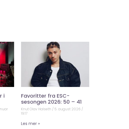
 i
Favoritter fra ESC-
sesongen 2026: 50 – 41
anuar
Knut Olav Halseth
5. august 2026
19:17
Les mer »