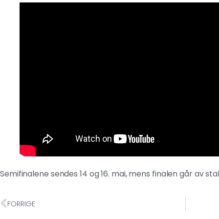
Semifinalene sendes 14 og 16. mai, mens finalen går av sta
FORRIGE