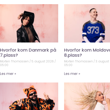
Hvorfor kom Danmark på
Hvorfor kom Moldov
7.plass?
8.plass?
Morten Thomassen
5. august 2026
Morten Thomassen
3. august
05:00
05:00
Les mer »
Les mer »