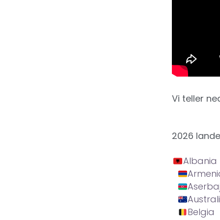
Vi teller ne
2026 land
Albania
Armeni
Aserba
Austral
Belgia