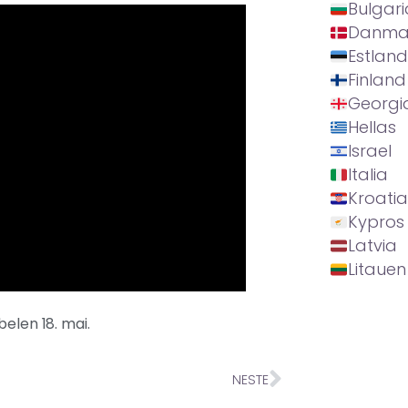
Bulgari
Danma
Estland
Finland
Georgi
Hellas
Israel
Italia
Kroatia
Kypros
Latvia
Litauen
belen 18. mai.
NESTE