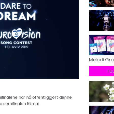
Melodi Gra
FU
inalene har nå offentliggjort denne.
e semifinalen 16.mai.