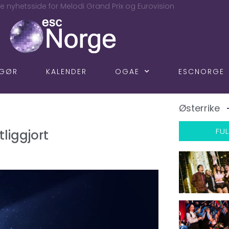
e nyhetsside for Melodi Grand Prix og Eurovision
NGØR
KALENDER
OGAE
ESCNORGE
Østerrike
FUL
tliggjort