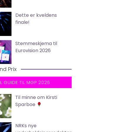
Dette er kveldens
finale!
Stemmeskjema til
Eurovision 2026
nd Prix
LL GUIDE TIL MGP 2026
Til minne om Kirsti
Sparboe
NRKs nye