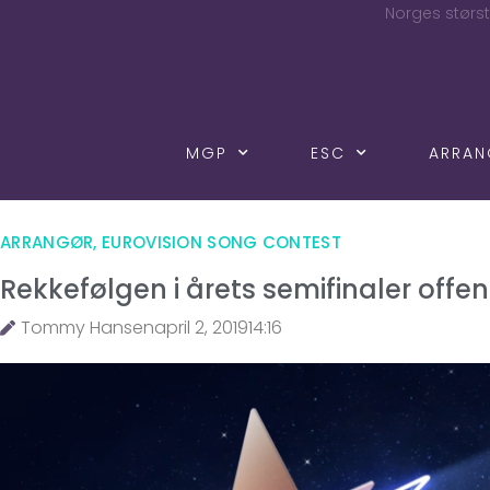
Norges størst
MGP
ESC
ARRA
ARRANGØR
,
EUROVISION SONG CONTEST
Rekkefølgen i årets semifinaler offen
Tommy Hansen
april 2, 2019
14:16