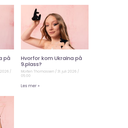
a på
Hvorfor kom Ukraina på
9.plass?
 2026
Morten Thomassen
31. juli 2026
05:00
Les mer »