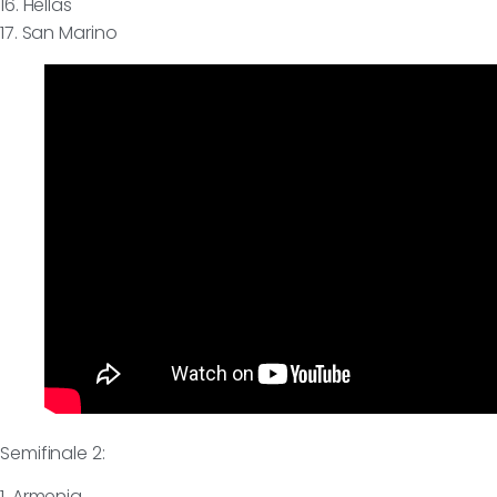
16. Hellas
17. San Marino
Semifinale 2:
1. Armenia