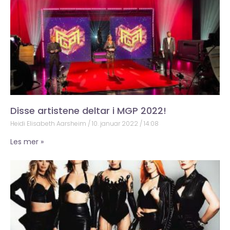
Disse artistene deltar i MGP 2022!
Heidi Elisabeth Aarsheim
10. januar 2022
14:08
Les mer »