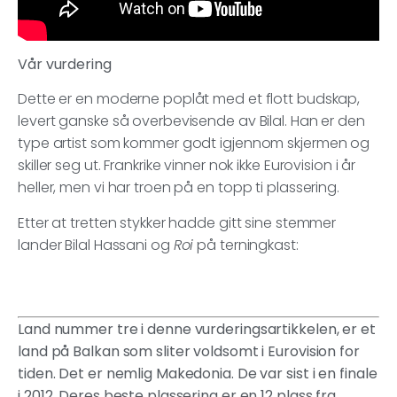
Vår vurdering
Dette er en moderne poplåt med et flott budskap,
levert ganske så overbevisende av Bilal. Han er den
type artist som kommer godt igjennom skjermen og
skiller seg ut. Frankrike vinner nok ikke Eurovision i år
heller, men vi har troen på en topp ti plassering.
Etter at tretten stykker hadde gitt sine stemmer
lander Bilal Hassani og
Roi
på terningkast:
Land nummer tre i denne vurderingsartikkelen, er et
land på Balkan som sliter voldsomt i Eurovision for
tiden. Det er nemlig Makedonia. De var sist i en finale
i 2012. Deres beste plassering er en 12 plass fra