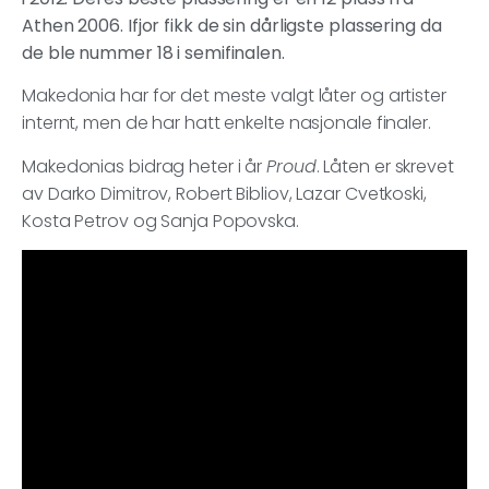
Athen 2006. Ifjor fikk de sin dårligste plassering da
de ble nummer 18 i semifinalen.
Makedonia har for det meste valgt låter og artister
internt, men de har hatt enkelte nasjonale finaler.
Makedonias bidrag heter i år
Proud
. Låten er skrevet
av Darko Dimitrov, Robert Bibliov, Lazar Cvetkoski,
Kosta Petrov og Sanja Popovska.