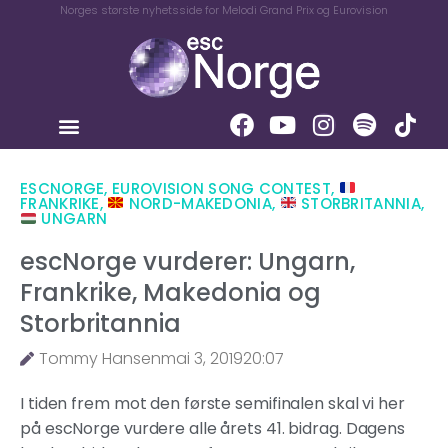
Norges største nyhetsside for Melodi Grand Prix og Eurovision
ESCNORGE
,
EUROVISION SONG CONTEST
,
FRANKRIKE
,
NORD-MAKEDONIA
,
STORBRITANNIA
,
UNGARN
escNorge vurderer: Ungarn,
Frankrike, Makedonia og
Storbritannia
Tommy Hansen
mai 3, 2019
20:07
I tiden frem mot den første semifinalen skal vi her
på escNorge vurdere alle årets 41. bidrag. Dagens