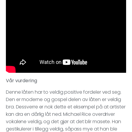
Vår vurdering
Denne låten har to veldig positive fordeler ved seg.
Den er moderne og gospel delen av låten er veldig
bra. Dessverre er nok dette et eksempel på at artister
kan dra en dårlig låt ned. Michael Rice overdriver
vokalene veldig, og det gjør at det blir masete. Han
gestikulerer i tillegg veldig, såpass mye at han ble