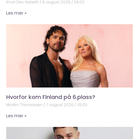
Knut Olav Halseth
8. august 2026
08:00
Les mer »
Hvorfor kom Finland på 6.plass?
Morten Thomassen
7. august 2026
05:03
Les mer »