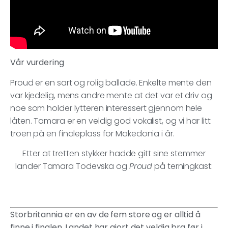
Vår vurdering
Proud er en sart og rolig ballade. Enkelte mente den
var kjedelig, mens andre mente at det var et driv og
noe som holder lytteren interessert gjennom hele
låten. Tamara er en veldig god vokalist, og vi har litt
troen på en finaleplass for Makedonia i år.
Etter at tretten stykker hadde gitt sine stemmer
lander Tamara Todevska og
Proud
på terningkast:
Storbritannia er en av de fem store og er alltid å
finne i finalen. Landet har gjort det veldig bra før i