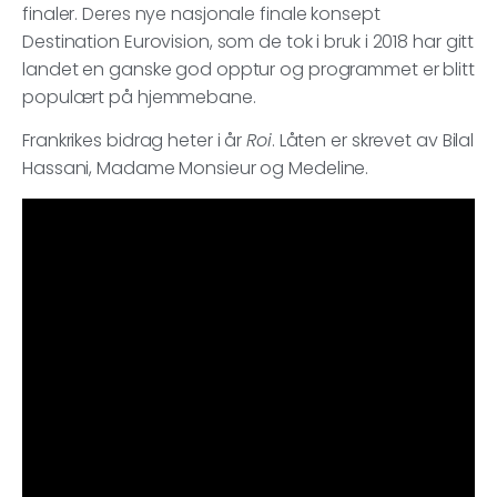
finaler. Deres nye nasjonale finale konsept
Destination Eurovision, som de tok i bruk i 2018 har gitt
landet en ganske god opptur og programmet er blitt
populært på hjemmebane.
Frankrikes bidrag heter i år
Roi
. Låten er skrevet av Bilal
Hassani, Madame Monsieur og Medeline.