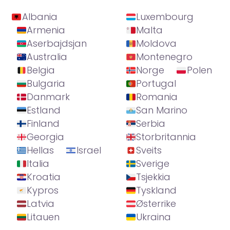
Albania
Luxembourg
Armenia
Malta
Aserbajdsjan
Moldova
Australia
Montenegro
Belgia
Norge
Polen
Bulgaria
Portugal
Danmark
Romania
Estland
San Marino
Finland
Serbia
Georgia
Storbritannia
Hellas
Israel
Sveits
Italia
Sverige
Kroatia
Tsjekkia
Kypros
Tyskland
Latvia
Østerrike
Litauen
Ukraina