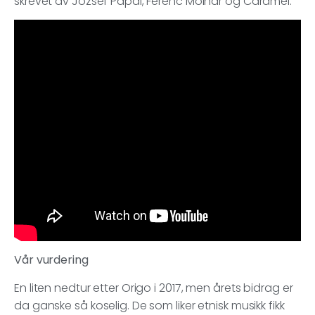
skrevet av József Pápai, Ferenc Molnár og Caramel.
Vår vurdering
En liten nedtur etter Origo i 2017, men årets bidrag er
da ganske så koselig. De som liker etnisk musikk fikk