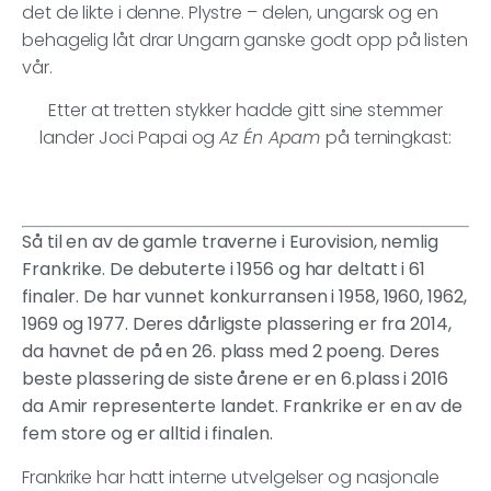
det de likte i denne. Plystre – delen, ungarsk og en
behagelig låt drar Ungarn ganske godt opp på listen
vår.
Etter at tretten stykker hadde gitt sine stemmer
lander Joci Papai og
Az Én Apam
på terningkast:
Så til en av de gamle traverne i Eurovision, nemlig
Frankrike. De debuterte i 1956 og har deltatt i 61
finaler. De har vunnet konkurransen i 1958, 1960, 1962,
1969 og 1977. Deres dårligste plassering er fra 2014,
da havnet de på en 26. plass med 2 poeng. Deres
beste plassering de siste årene er en 6.plass i 2016
da Amir representerte landet. Frankrike er en av de
fem store og er alltid i finalen.
Frankrike har hatt interne utvelgelser og nasjonale