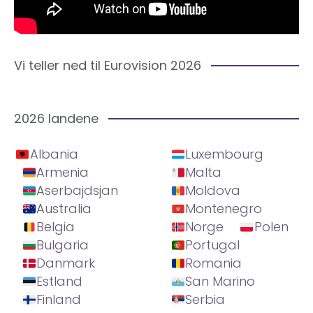
Vi teller ned til Eurovision 2026
2026 landene
Albania
Luxembourg
Armenia
Malta
Aserbajdsjan
Moldova
Australia
Montenegro
Belgia
Norge
Polen
Bulgaria
Portugal
Danmark
Romania
Estland
San Marino
Finland
Serbia