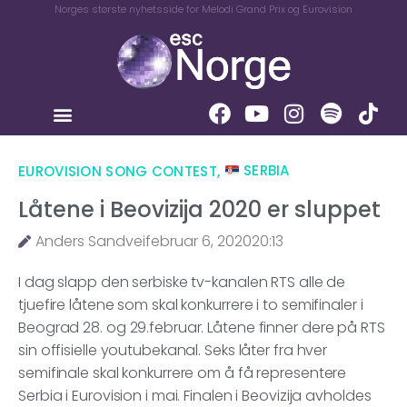
Norges største nyhetsside for Melodi Grand Prix og Eurovision
EUROVISION SONG CONTEST
,
SERBIA
Låtene i Beovizija 2020 er sluppet
Anders Sandvei
februar 6, 2020
20:13
I dag slapp den serbiske tv-kanalen RTS alle de
tjuefire låtene som skal konkurrere i to semifinaler i
Beograd 28. og 29.februar. Låtene finner dere på RTS
sin offisielle youtubekanal. Seks låter fra hver
semifinale skal konkurrere om å få representere
Serbia i Eurovision i mai. Finalen i Beovizija avholdes