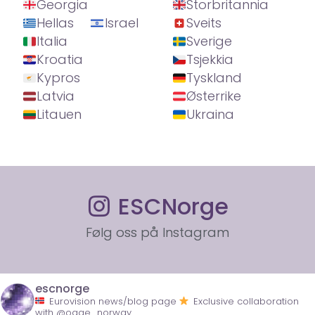
Georgia
Storbritannia
Hellas
Israel
Sveits
Italia
Sverige
Kroatia
Tsjekkia
Kypros
Tyskland
Latvia
Østerrike
Litauen
Ukraina
ESCNorge
Følg oss på Instagram
escnorge
Eurovision news/blog page
Exclusive collaboration
with @ogae_norway