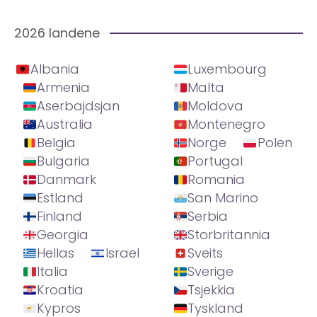
2026 landene
Albania
Luxembourg
Armenia
Malta
Aserbajdsjan
Moldova
Australia
Montenegro
Belgia
Norge
Polen
Bulgaria
Portugal
Danmark
Romania
Estland
San Marino
Finland
Serbia
Georgia
Storbritannia
Hellas
Israel
Sveits
Italia
Sverige
Kroatia
Tsjekkia
Kypros
Tyskland