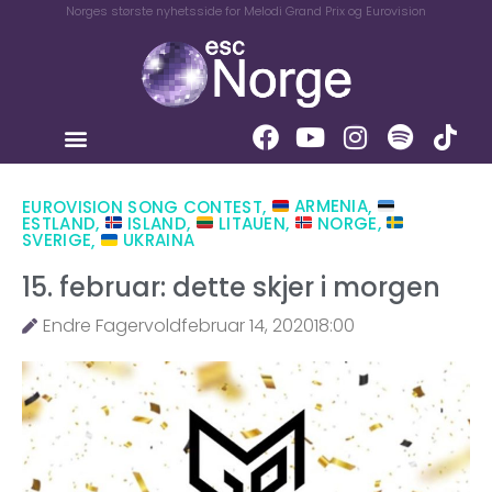
Norges største nyhetsside for Melodi Grand Prix og Eurovision
EUROVISION SONG CONTEST
,
ARMENIA
,
ESTLAND
,
ISLAND
,
LITAUEN
,
NORGE
,
SVERIGE
,
UKRAINA
15. februar: dette skjer i morgen
Endre Fagervold
februar 14, 2020
18:00