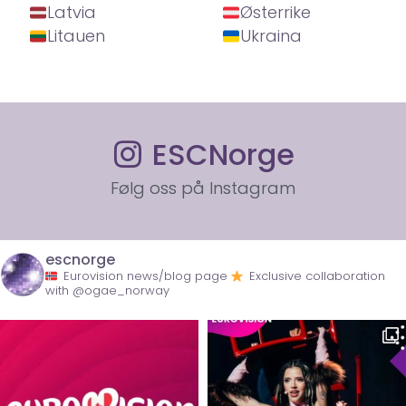
Latvia
Østerrike
Litauen
Ukraina
ESCNorge
Følg oss på Instagram
escnorge
Eurovision news/blog page
Exclusive collaboration
with @ogae_norway