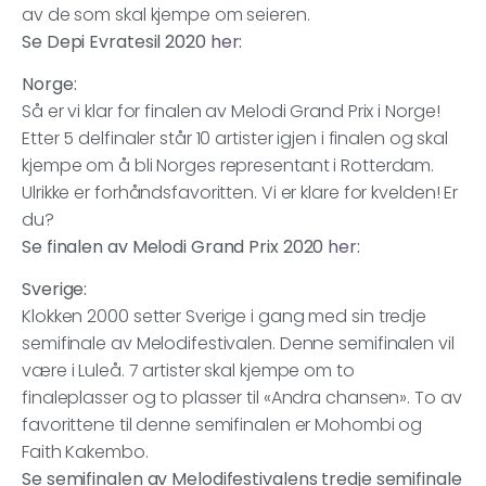
av de som skal kjempe om seieren.
Se Depi Evratesil 2020
her
:
Norge:
Så er vi klar for finalen av Melodi Grand Prix i Norge!
Etter 5 delfinaler står 10 artister igjen i finalen og skal
kjempe om å bli Norges representant i Rotterdam.
Ulrikke er forhåndsfavoritten. Vi er klare for kvelden! Er
du?
Se finalen av Melodi Grand Prix 2020
her:
Sverige:
Klokken 2000 setter Sverige i gang med sin tredje
semifinale av Melodifestivalen. Denne semifinalen vil
være i Luleå. 7 artister skal kjempe om to
finaleplasser og to plasser til «Andra chansen». To av
favorittene til denne semifinalen er Mohombi og
Faith Kakembo.
Se semifinalen av Melodifestivalens tredje semifinale