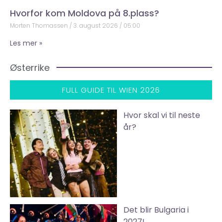
Hvorfor kom Moldova på 8.plass?
Morten Thomassen
3. august 2026
05:00
Les mer »
Østerrike
FULL GUIDE TIL WIEN 2026
Hvor skal vi til neste
år?
Det blir Bulgaria i
2027!