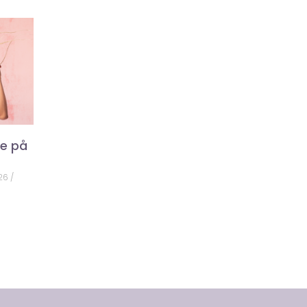
ke på
026