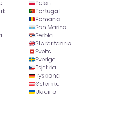
a
Polen
rk
Portugal
Romania
San Marino
a
Serbia
Storbritannia
Sveits
Sverige
Tsjekkia
Tyskland
Østerrike
Ukraina