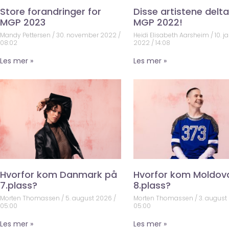
Store forandringer for
Disse artistene deltar
MGP 2023
MGP 2022!
Mandy Pettersen
30. november 2022
Heidi Elisabeth Aarsheim
10. j
08:02
2022
14:08
Les mer »
Les mer »
Hvorfor kom Danmark på
Hvorfor kom Moldov
7.plass?
8.plass?
Morten Thomassen
5. august 2026
Morten Thomassen
3. august
05:00
05:00
Les mer »
Les mer »