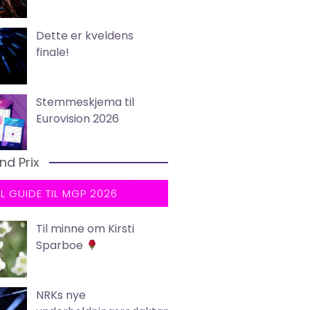
Dette er kveldens
finale!
Stemmeskjema til
Eurovision 2026
nd Prix
LL GUIDE TIL MGP 2026
Til minne om Kirsti
Sparboe
NRKs nye