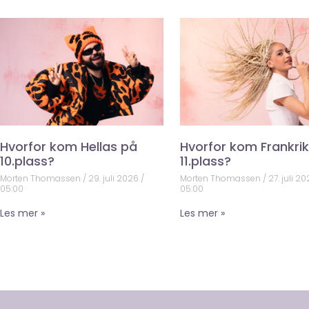
Hvorfor kom Hellas på
Hvorfor kom Frankri
10.plass?
11.plass?
Morten Thomassen
29. juli 2026
Morten Thomassen
27. juli 2
05:00
05:00
Les mer »
Les mer »