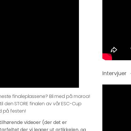
Intervjuer
m neste finaleplassene? Bli med på moroa!
 til den STORE finalen av vår ESC-Cup
ed på festen!
 tilhørende videoer (der det er
rfeltet der vi legger ut artikkelen, og