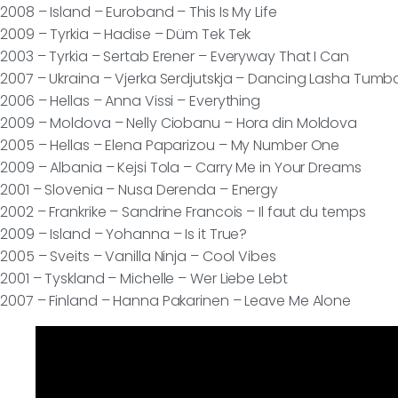
2008 – Island – Euroband – This Is My Life
2009 – Tyrkia – Hadise – Düm Tek Tek
2003 – Tyrkia – Sertab Erener – Everyway That I Can
2007 – Ukraina – Vjerka Serdjutskja – Dancing Lasha Tumb
2006 – Hellas – Anna Vissi – Everything
2009 – Moldova – Nelly Ciobanu – Hora din Moldova
2005 – Hellas – Elena Paparizou – My Number One
2009 – Albania – Kejsi Tola – Carry Me in Your Dreams
2001 – Slovenia – Nusa Derenda – Energy
2002 – Frankrike – Sandrine Francois – Il faut du temps
2009 – Island – Yohanna – Is it True?
2005 – Sveits – Vanilla Ninja – Cool Vibes
2001 – Tyskland – Michelle – Wer Liebe Lebt
2007 – Finland – Hanna Pakarinen – Leave Me Alone