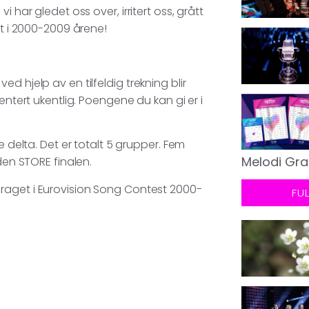
 har gledet oss over, irritert oss, grått
et i 2000-2009 årene!
d hjelp av en tilfeldig trekning blir
entert ukentlig. Poengene du kan gi er i
 delta. Det er totalt 5 grupper. Fem
Melodi Gra
den STORE finalen.
 bidraget i Eurovision Song Contest 2000-
FU