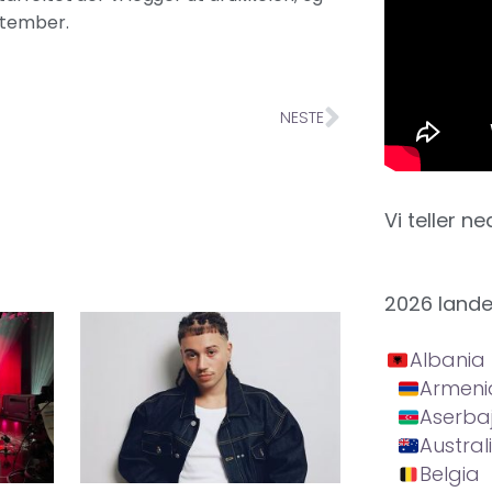
eptember.
NESTE
Vi teller ne
2026 land
Albania
Armeni
Aserba
Austral
Belgia