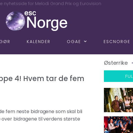
e nyhetsside for Melodi Grand Prix og Eurovision
NGØR
KALENDER
OGAE
ESCNORGE
Østerrike
FUL
ppe 4! Hvem tar de fem
 de fem neste bidragene som skal bli
 over bidragene til verdens største