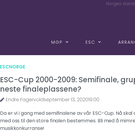
Norges størst
MGP
ESC
ARRA
ESCNORGE
ESC-Cup 2000-2009: Semifinale, gru
neste finaleplassene?
Endre Fagervold
september 13, 2020
19:00
Da er vi i gang med semifinalene av vår ESC-Cup. Nå skal
med oss til den store finalen bestemmes.
Bli med å mimre
musikkonkurranse!