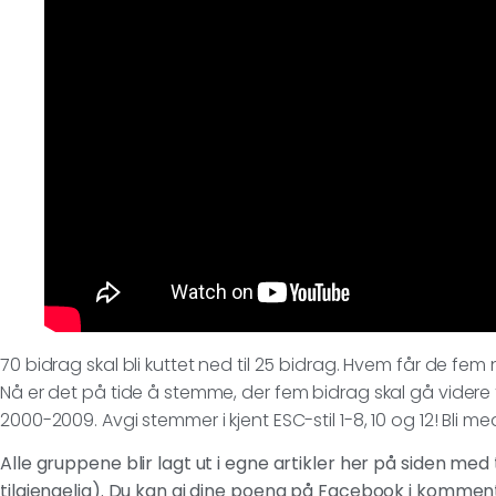
70 bidrag skal bli kuttet ned til 25 bidrag. Hvem får de fe
Nå er det på tide å stemme, der fem bidrag skal gå videre
2000-2009. Avgi stemmer i kjent ESC-stil 1-8, 10 og 12! Bli m
Alle gruppene blir lagt ut i egne artikler her på siden med
tilgjengelig). Du kan gi dine poeng på Facebook i kommenta