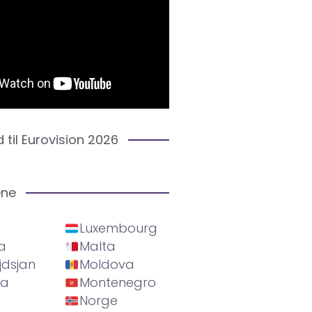
d til Eurovision 2026
ene
Luxembourg
a
Malta
jdsjan
Moldova
ia
Montenegro
Norge