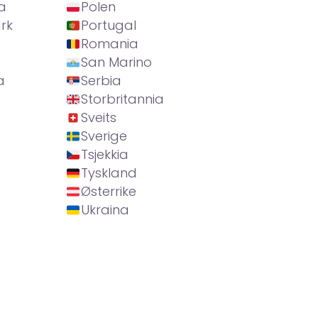
a
Polen
rk
Portugal
Romania
San Marino
a
Serbia
Storbritannia
Sveits
Sverige
Tsjekkia
Tyskland
Østerrike
Ukraina