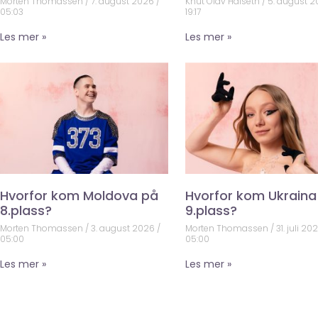
Morten Thomassen
7. august 2026
Knut Olav Halseth
5. august 
05:03
19:17
Les mer »
Les mer »
Hvorfor kom Moldova på
Hvorfor kom Ukraina
8.plass?
9.plass?
Morten Thomassen
3. august 2026
Morten Thomassen
31. juli 20
05:00
05:00
Les mer »
Les mer »