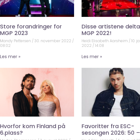
Store forandringer for
Disse artistene deltar
MGP 2023
MGP 2022!
Mandy Pettersen
30. november 2022
Heidi Elisabeth Aarsheim
10. j
08:02
2022
14:08
Les mer »
Les mer »
Hvorfor kom Finland på
Favoritter fra ESC-
6.plass?
sesongen 2026: 50 –