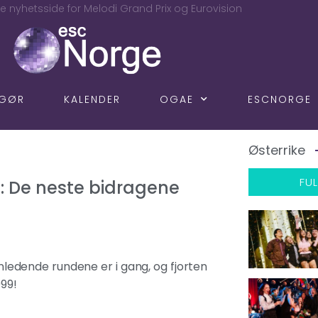
e nyhetsside for Melodi Grand Prix og Eurovision
NGØR
KALENDER
OGAE
ESCNORGE
Østerrike
FUL
: De neste bidragene
innledende rundene er i gang, og fjorten
999!