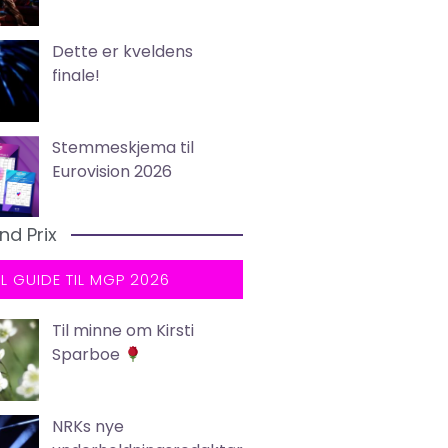
Dette er kveldens
finale!
Stemmeskjema til
Eurovision 2026
nd Prix
LL GUIDE TIL MGP 2026
Til minne om Kirsti
Sparboe
NRKs nye