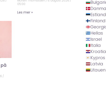
2026
Morten Thomassen
5. august 2026
Bulgari
05:00
Danma
Les mer »
Estland
Finland
Georgi
Hellas
Israel
Italia
Kroatia
Kypros
Latvia
 på
Litauen
26