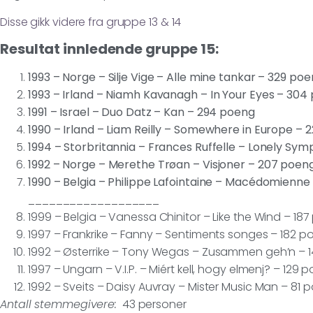
Disse gikk videre fra gruppe 13 & 14
Resultat innledende gruppe 15:
1993 – Norge – Silje Vige – Alle mine tankar – 329 po
1993 – Irland – Niamh Kavanagh – In Your Eyes – 304
1991 – Israel – Duo Datz – Kan – 294 poeng
1990 – Irland – Liam Reilly – Somewhere in Europe – 
1994 – Storbritannia – Frances Ruffelle – Lonely Sy
1992 – Norge – Merethe Trøan – Visjoner – 207 poen
1990 – Belgia – Philippe Lafointaine – Macédomienne
___________________
1999 – Belgia – Vanessa Chinitor – Like the Wind – 18
1997 – Frankrike – Fanny – Sentiments songes – 182 
1992 – Østerrike – Tony Wegas – Zusammen geh’n – 
1997 – Ungarn – V.I.P. – Miért kell, hogy elmenj? – 129 
1992 – Sveits – Daisy Auvray – Mister Music Man – 81 
Antall stemmegivere:
43 personer