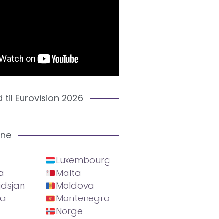
d til Eurovision 2026
ene
Luxembourg
a
Malta
jdsjan
Moldova
ia
Montenegro
Norge