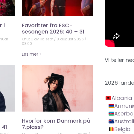
 i
Favoritter fra ESC-
sesongen 2026: 40 – 31
anuar
Knut Olav Halseth
8. august 2026
08:00
Les mer »
Vi teller ne
2026 land
Albania
Armeni
Aserba
Hvorfor kom Danmark på
Austral
 41
7.plass?
Belgia