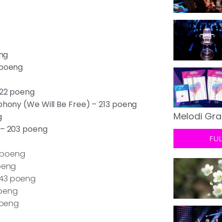
eng
 poeng
222 poeng
mphony (We Will Be Free) – 213 poeng
Melodi Gra
g
 – 203 poeng
FU
7 poeng
poeng
143 poeng
poeng
poeng