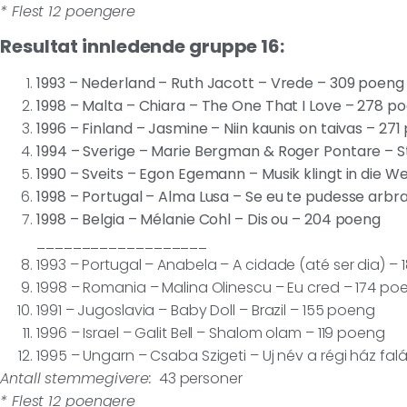
* Flest 12 poengere
Resultat innledende gruppe 16:
1993 – Nederland – Ruth Jacott – Vrede – 309 poeng
1998 – Malta – Chiara – The One That I Love – 278 p
1996 – Finland – Jasmine – Niin kaunis on taivas – 27
1994 – Sverige – Marie Bergman & Roger Pontare – S
1990 – Sveits – Egon Egemann – Musik klingt in die W
1998 – Portugal – Alma Lusa – Se eu te pudesse arbr
1998 – Belgia – Mélanie Cohl – Dis ou – 204 poeng
___________________
1993 – Portugal – Anabela – A cidade (até ser dia) –
1998 – Romania – Malina Olinescu – Eu cred – 174 po
1991 – Jugoslavia – Baby Doll – Brazil – 155 poeng
1996 – Israel – Galit Bell – Shalom olam – 119 poeng
1995 – Ungarn – Csaba Szigeti – Uj név a régi ház fa
Antall stemmegivere:
43 personer
* Flest 12 poengere