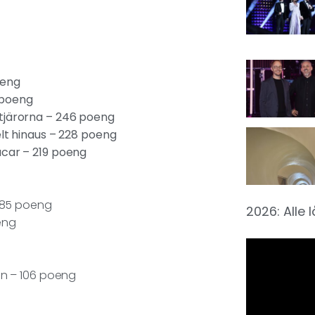
oeng
1 poeng
tjärorna – 246 poeng
elt hinaus – 228 poeng
acar – 219 poeng
 185 poeng
2026: Alle 
eng
lán – 106 poeng