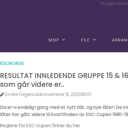
Norges størst
MGP
ESC
ARRA
ESCNORGE
RESULTAT INNLEDENDE GRUPPE 15 & 16
som går videre er..
Endre Fagervold
november 8, 2020
18:07
Da er vi endelig i gang med et nytt tiår, og nye låter! De 
låter har gått videre til kvartfinalen av ESC-Cupen 1990-1
Reglene for ESC-cupen finner du
her