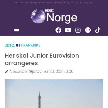
Norges største nyhetsside for Melodi Grand Prix og Eurovision
JESC
,
FRANKRIKE
Her skal Junior Eurovision
arrangeres
Alexander Gjørøy
mai 20, 2021
20:00