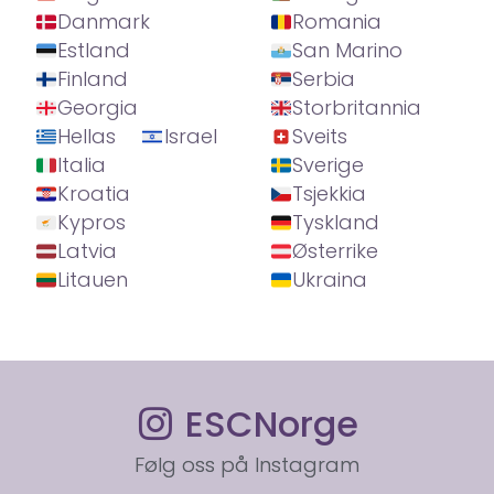
Danmark
Romania
Estland
San Marino
Finland
Serbia
Georgia
Storbritannia
Hellas
Israel
Sveits
Italia
Sverige
Kroatia
Tsjekkia
Kypros
Tyskland
Latvia
Østerrike
Litauen
Ukraina
ESCNorge
Følg oss på Instagram