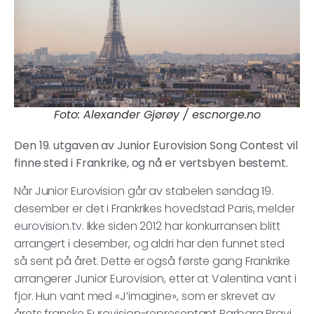
Foto: Alexander Gjørøy / escnorge.no
Den 19. utgaven av Junior Eurovision Song Contest vil
finne sted i Frankrike, og nå er vertsbyen bestemt.
Når Junior Eurovision går av stabelen søndag 19.
desember er det i Frankrikes hovedstad Paris, melder
eurovision.tv
. Ikke siden 2012 har konkurransen blitt
arrangert i desember, og aldri har den funnet sted
så sent på året. Dette er også første gang Frankrike
arrangerer Junior Eurovision, etter at Valentina vant i
fjor. Hun vant med «J’imagine», som er skrevet av
årets franske Eurovision-representant Barbara Pravi.