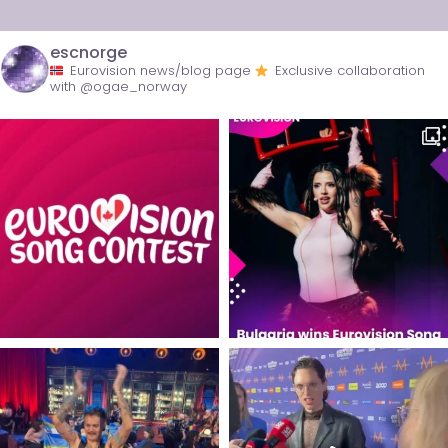
escnorge
Eurovision news/blog page
Exclusive collaboration
with @ogae_norway