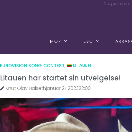
Norges størst
MGP
ESC
ARRA
EUROVISION SONG CONTEST
,
LITAUEN
Litauen har startet sin utvelgelse!
Knut Olav Halseth
januar 21, 2023
22:00