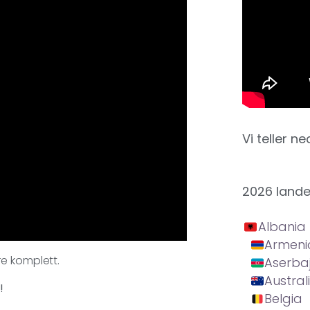
Vi teller ne
2026 land
Albania
Armeni
e komplett.
Aserba
Austral
!
Belgia