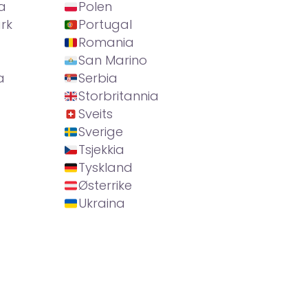
a
Polen
rk
Portugal
Romania
San Marino
a
Serbia
Storbritannia
Sveits
Sverige
Tsjekkia
Tyskland
Østerrike
Ukraina