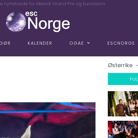
e nyhetsside for Melodi Grand Prix og Eurovision
NGØR
KALENDER
OGAE
ESCNORGE
Østerrike
FUL