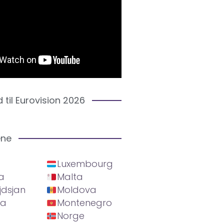
d til Eurovision 2026
ene
Luxembourg
a
Malta
jdsjan
Moldova
ia
Montenegro
Norge