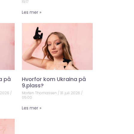
19:17
Les mer »
a på
Hvorfor kom Ukraina på
9.plass?
 2026
Morten Thomassen
31. juli 2026
05:00
Les mer »