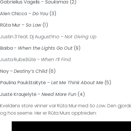
Gabrielius Vagelis –
Šauksmas
(2)
Alen Chicco –
Do You
(3)
Rūta Mur –
So Low
(1)
Justin 3 feat. Dj AugustYno –
Not Giving Up
Baiba –
When the Lights Go Out
(9)
Justa Rubežiūtė –
When I’ll Find
Noy –
Destiny’s Child
(6)
Paulina Paukštaitytė –
Let Me Think About Me
(5)
Justė Kraujelytė –
Need More Fun
(4)
Kveldens store vinner var Rūta Mur med
So Low.
Den gjorde
og hos seerne. Her er Rūta Murs opptreden: