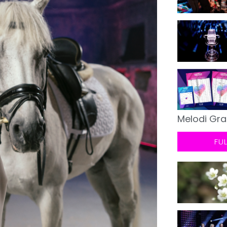
Melodi Gra
FU