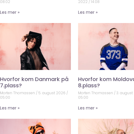
08:02
2022
14:08
Les mer »
Les mer »
Hvorfor kom Danmark på
Hvorfor kom Moldov
7.plass?
8.plass?
Morten Thomassen
5. august 2026
Morten Thomassen
3. august
05:00
05:00
Les mer »
Les mer »