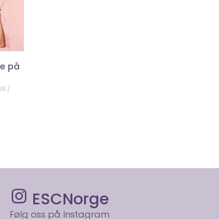
ke på
026
ESCNorge
Følg oss på Instagram