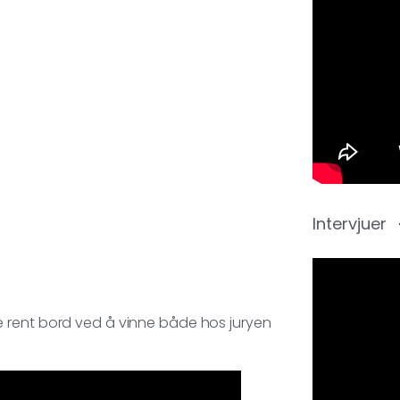
Intervjuer
 rent bord ved å vinne både hos juryen