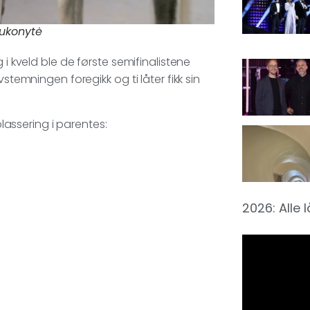
rukonytė
 i kveld ble de første semifinalistene
stemningen foregikk og ti låter fikk sin
plassering i parentes:
2026: Alle 