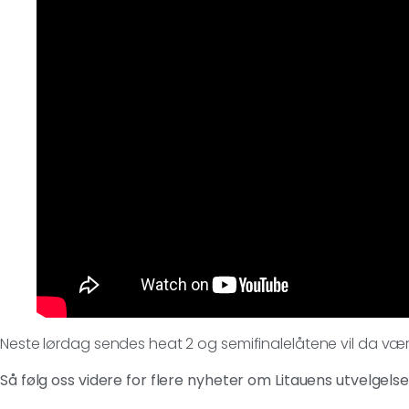
Neste lørdag sendes heat 2 og semifinalelåtene vil da vær
Så følg oss videre for flere nyheter om Litauens utvelgelse