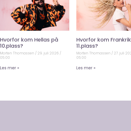
Hvorfor kom Hellas på
Hvorfor kom Frankri
10.plass?
11.plass?
Morten Thomassen
29. juli 2026
Morten Thomassen
27. juli 2
05:00
05:00
Les mer »
Les mer »