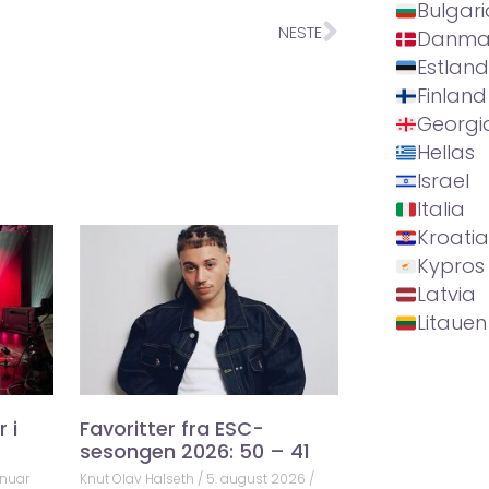
Bulgari
NESTE
Danma
Estland
Finland
Georgi
Hellas
Israel
Italia
Kroatia
Kypros
Latvia
Litauen
 i
Favoritter fra ESC-
sesongen 2026: 50 – 41
anuar
Knut Olav Halseth
5. august 2026