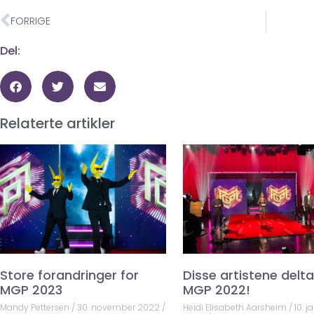
FORRIGE
Del:
Relaterte artikler
Store forandringer for
Disse artistene deltar
MGP 2023
MGP 2022!
Mandy Pettersen
30. november 2022
Heidi Elisabeth Aarsheim
10. j