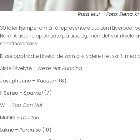
Ruta Mur - Foto: Elena K
30 låter kjemper om å få representere Litauen i Liverpool og
klare! Artistene opptrådte på tirsdag, men det var i kveld av
semifinaleplass.
Disse opptrådte i kveld, de som gikk videre i fet skrift, med 
Aistė Pilvelytė –
We’re Not Running
Joseph June –
Vacuum
(8)
Il Senso –
Sparnai
(7)
W.I –
You Can Not
Multiks –
London
Luknė –
Paradise
(10)