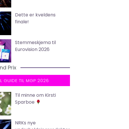
Dette er kveldens
finale!
Stemmeskjema til
Eurovision 2026
nd Prix
LL GUIDE TIL MGP 2026
Til minne om Kirsti
Sparboe
NRKs nye