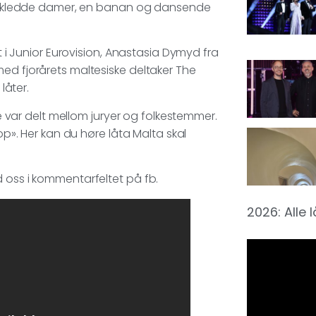
lettkledde damer, en banan og dansende
tt i Junior Eurovision, Anastasia Dymyd fra
ed fjorårets maltesiske deltaker The
åter.
ar delt mellom juryer og folkestemmer.
op». Her kan du høre låta Malta skal
d oss i kommentarfeltet på fb.
2026: Alle 