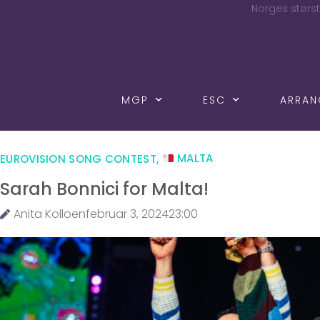
Norges størst
MGP
ESC
ARRA
EUROVISION SONG CONTEST
,
MALTA
Sarah Bonnici for Malta!
Anita Kolloen
februar 3, 2024
23:00