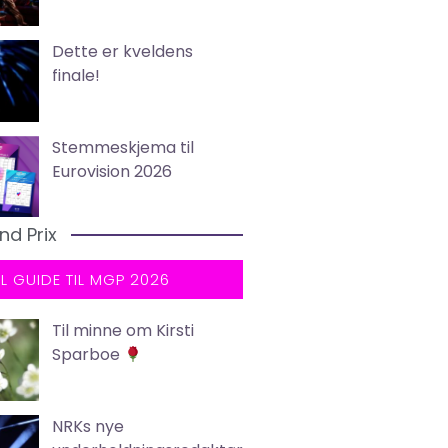
Dette er kveldens
finale!
Stemmeskjema til
Eurovision 2026
nd Prix
LL GUIDE TIL MGP 2026
Til minne om Kirsti
Sparboe
NRKs nye