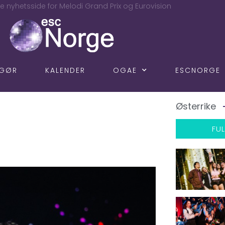
e nyhetsside for Melodi Grand Prix og Eurovision
NGØR
KALENDER
OGAE
ESCNORGE
Østerrike
FUL