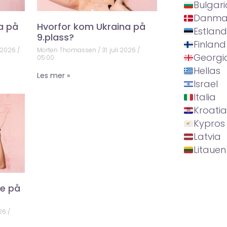
Bulgari
Danma
a på
Hvorfor kom Ukraina på
Estland
9.plass?
Finland
 2026
Morten Thomassen
31. juli 2026
Georgi
05:00
Hellas
Les mer »
Israel
Italia
Kroatia
Kypros
Latvia
Litauen
ke på
026