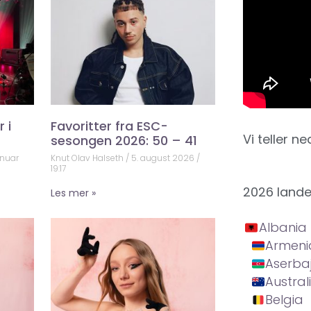
 i
Favoritter fra ESC-
Vi teller ne
sesongen 2026: 50 – 41
anuar
Knut Olav Halseth
5. august 2026
19:17
2026 land
Les mer »
Albania
Armeni
Aserba
Austral
Belgia