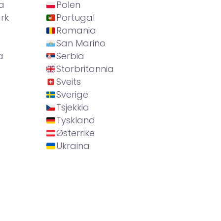
a
Polen
rk
Portugal
Romania
San Marino
a
Serbia
Storbritannia
Sveits
Sverige
Tsjekkia
Tyskland
Østerrike
Ukraina