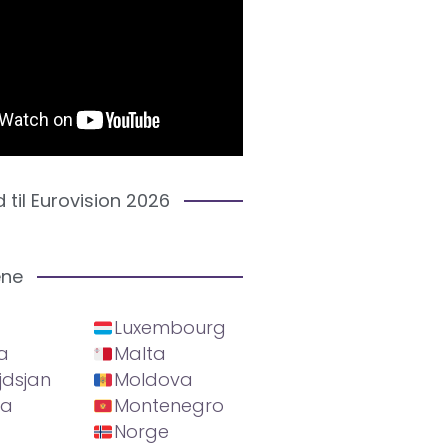
d til Eurovision 2026
ene
Luxembourg
a
Malta
jdsjan
Moldova
ia
Montenegro
Norge