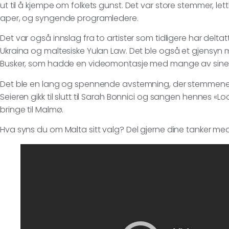
ut til å kjempe om folkets gunst. Det var store stemmer, 
aper, og syngende programledere.
Det var også innslag fra to artister som tidligere har delta
Ukraina og maltesiske Yulan Law. Det ble også et gjensyn m
Busker, som hadde en videomontasje med mange av sine l
Det ble en lang og spennende avstemning, der stemmene v
Seieren gikk til slutt til Sarah Bonnici og sangen hennes «Lo
bringe til Malmø.
Hva syns du om Malta sitt valg? Del gjerne dine tanker me