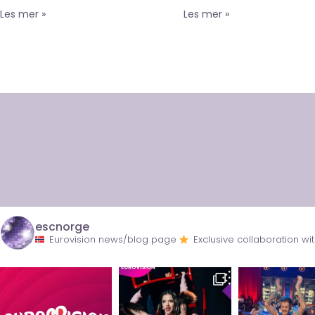
Les mer »
Les mer »
escnorge
Eurovision news/blog page
Exclusive collaboration 