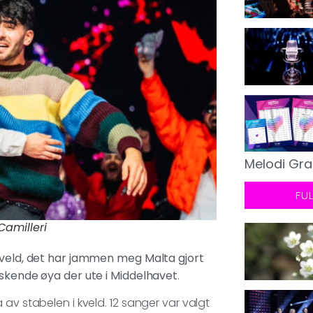
Melodi Gra
FU
Camilleri
 kveld, det har jammen meg Malta gjort
lskende øya der ute i Middelhavet
.
av stabelen i kveld. 12 sanger var valgt