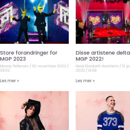
Store forandringer for
Disse artistene deltar
MGP 2023
MGP 2022!
Mandy Pettersen
30. november 2022
Heidi Elisabeth Aarsheim
10. j
08:02
2022
14:08
Les mer »
Les mer »