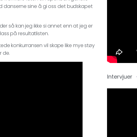
d danserne sine å gi oss det budskapet
ider så kan jeg ikke si annet enn at jeg er
ass på resultatlisten.
skede konkurransen vil skape like mye støy
r de.
Intervjuer