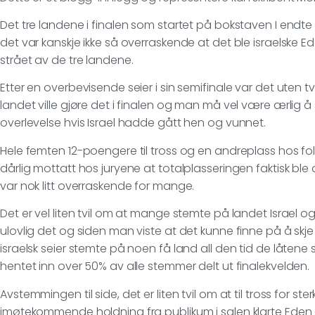
Det tre landene i finalen som startet på bokstaven I endte 
det var kanskje ikke så overraskende at det ble israelske E
strået av de tre landene.
Etter en overbevisende seier i sin semifinale var det uten t
landet ville gjøre det i finalen og man må vel være ærlig å
overlevelse hvis Israel hadde gått hen og vunnet.
Hele femten 12-poengere til tross og en andreplass hos folk
dårlig mottatt hos juryene at totalplasseringen faktisk ble d
var nok litt overraskende for mange.
Det er vel liten tvil om at mange stemte på landet Israel og i
ulovlig det og siden man viste at det kunne finne på å skje
israelsk seier stemte på noen få land all den tid de låte
hentet inn over 50% av alle stemmer delt ut finalekvelden.
Avstemmingen til side, det er liten tvil om at til tross for ste
imøtekommende holdning fra publikum i salen klarte Eden 