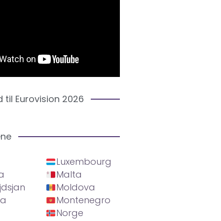
d til Eurovision 2026
ene
Luxembourg
a
Malta
jdsjan
Moldova
ia
Montenegro
Norge