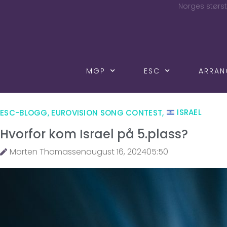
Norges størst
MGP
ESC
ARRA
ESC-BLOGG
,
EUROVISION SONG CONTEST
,
ISRAEL
Hvorfor kom Israel på 5.plass?
Morten Thomassen
august 16, 2024
05:50