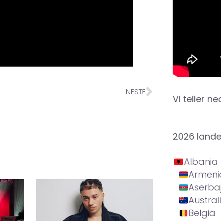
NESTE
Vi teller ne
2026 land
Albania
Armeni
Aserba
Austral
Belgia