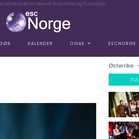
e nyhetsside for Melodi Grand Prix og Eurovision
NGØR
KALENDER
OGAE
ESCNORGE
Østerrike
FUL