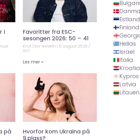
Bulgari
Danma
Estland
Finland
 i
Favoritter fra ESC-
Georgi
sesongen 2026: 50 – 41
Hellas
anuar
Knut Olav Halseth
5. august 2026
Israel
19:17
Italia
Les mer »
Kroatia
Kypros
Latvia
Litauen
a på
Hvorfor kom Ukraina på
9.plass?