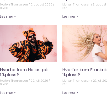
Morten Thomassen
5. august 2026
Morten Thomassen
3. august
05:00
05:00
Les mer »
Les mer »
Hvorfor kom Hellas på
Hvorfor kom Frankri
10.plass?
11.plass?
Morten Thomassen
29. juli 2026
Morten Thomassen
27. juli 2
05:00
05:00
Les mer »
Les mer »