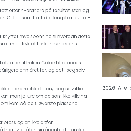
rett etter hverandre på resultatlisten og
den Golan som trakk det lengste resultat-
vil knyttet mye spenning til hvordan dette
 si at man fryktet for konkurransens
et, låten til frøken Golan ble såpass
årligere enn året før, og det i seg selv
2026: Alle 
kke den israelske låten, i seg selv ikke
 kan man jo lure om de som ikke ville ha
ne som kom på de 5 øverste plassene
rkt press og en ikke altfor
å fremføre låten sin åpenbart ganske