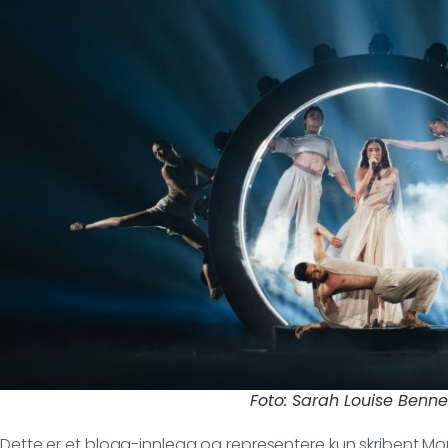
Foto: Sarah Louise Benne
Dette er et blogg-innlegg og representere kun skribent 