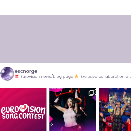
escnorge
Eurovision news/blog page
Exclusive collaboration 