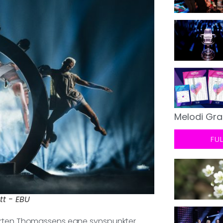
Melodi Gra
FU
tt - EBU
Morten Thomassens egne synspunkter.