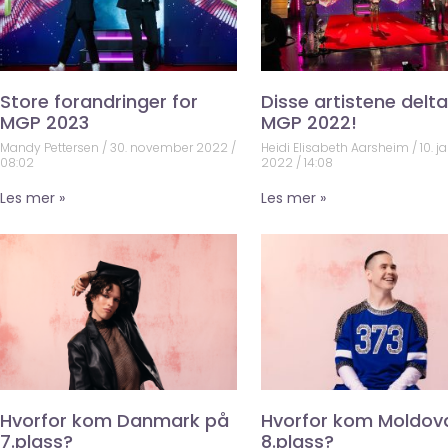
Store forandringer for
Disse artistene deltar
MGP 2023
MGP 2022!
Mandy Pettersen
30. november 2022
Heidi Elisabeth Aarsheim
10. j
08:02
2022
14:08
Les mer »
Les mer »
Hvorfor kom Danmark på
Hvorfor kom Moldov
7.plass?
8.plass?