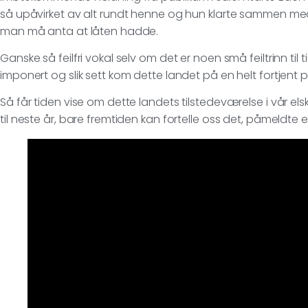
så upåvirket av alt rundt henne og hun klarte sammen me
man må anta at låten hadde.
Ganske så feilfri vokal selv om det er noen små feiltrinn til t
imponert og slik sett kom dette landet på en helt fortjent pl
Så får tiden vise om dette landets tilstedeværelse i vår el
til neste år, bare fremtiden kan fortelle oss det, påmeldte e