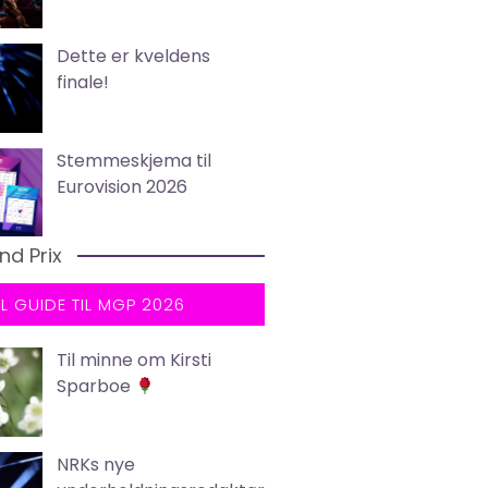
Dette er kveldens
finale!
Stemmeskjema til
Eurovision 2026
nd Prix
LL GUIDE TIL MGP 2026
Til minne om Kirsti
Sparboe
NRKs nye