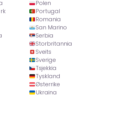
a
Polen
rk
Portugal
Romania
San Marino
a
Serbia
Storbritannia
Sveits
Sverige
Tsjekkia
Tyskland
Østerrike
Ukraina