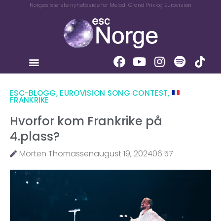
Norges største nyhetsside for Melodi Grand Prix og Eurovision
ESC-BLOGG
,
EUROVISION SONG CONTEST
,
FRANKRIKE
Hvorfor kom Frankrike på
4.plass?
Morten Thomassen
august 19, 2024
06:57