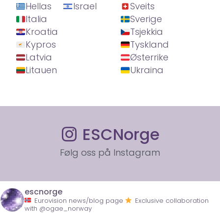
Hellas
Israel
Sveits
Italia
Sverige
Kroatia
Tsjekkia
Kypros
Tyskland
Latvia
Østerrike
Litauen
Ukraina
ESCNorge
Følg oss på Instagram
escnorge
Eurovision news/blog page
Exclusive collaboration
with @ogae_norway