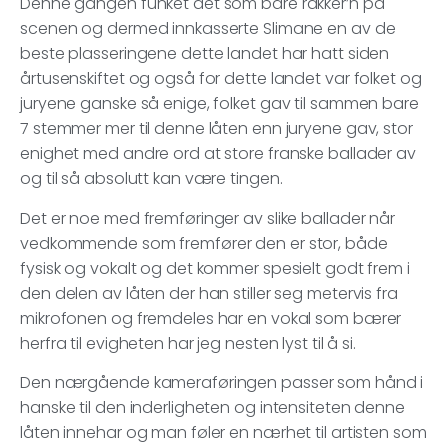
Denne gangen funket det som bare rakker’n på
scenen og dermed innkasserte Slimane en av de
beste plasseringene dette landet har hatt siden
årtusenskiftet og også for dette landet var folket og
juryene ganske så enige, folket gav til sammen bare
7 stemmer mer til denne låten enn juryene gav, stor
enighet med andre ord at store franske ballader av
og til så absolutt kan være tingen.
Det er noe med fremføringer av slike ballader når
vedkommende som fremfører den er stor, både
fysisk og vokalt og det kommer spesielt godt frem i
den delen av låten der han stiller seg metervis fra
mikrofonen og fremdeles har en vokal som bærer
herfra til evigheten har jeg nesten lyst til å si.
Den nærgående kameraføringen passer som hånd i
hanske til den inderligheten og intensiteten denne
låten innehar og man føler en nærhet til artisten som