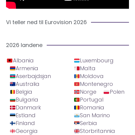
Vi teller ned til Eurovision 2026
2026 landene
Albania
Luxembourg
Armenia
Malta
Aserbajdsjan
Moldova
Australia
Montenegro
Belgia
Norge
Polen
Bulgaria
Portugal
Danmark
Romania
Estland
San Marino
Finland
Serbia
Georgia
Storbritannia