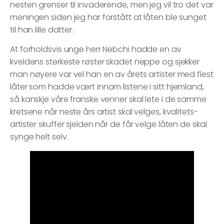
nesten grenser til invaderende, men jeg vil tro det var
meningen siden jeg har forstått at låten ble sunget
til han lille datter.
At forholdsvis unge herr Nebchi hadde en av
kveldens sterkeste røster skadet neppe og sjekker
man nøyere var vel han en av årets artister med flest
låter som hadde vært innom listene i sitt hjemland,
så kanskje våre franske venner skal lete i de samme
kretsene når neste års artist skal velges, kvalitets-
artister skuffer sjelden når de får velge låten de skal
synge helt selv.