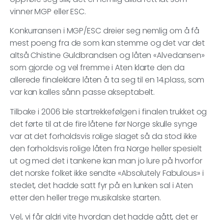
vinner MGP eller ESC.
Konkurransen i MGP/ESC dreier seg nemlig om å få
mest poeng fra de som kan stemme og det var det
altså Chistine Guldbrandsen og låten «Alvedansen»
som gjorde og vel fremme i Aten klarte den da
allerede finaleklare låten å ta seg til en 14.plass, som
var kan kalles sånn passe akseptabelt.
Tilbake i 2006 ble startrekkefølgen i finalen trukket og
det førte til at de fire låtene før Norge skulle synge
var at det forholdsvis rolige slaget så da stod ikke
den forholdsvis rolige låten fra Norge heller spesielt
ut og med det i tankene kan man jo lure på hvorfor
det norske folket ikke sendte «Absolutely Fabulous» i
stedet, det hadde satt fyr på en lunken sal i Aten
etter den heller trege musikalske starten.
Vel, vi får aldri vite hvordan det hadde gått, det er