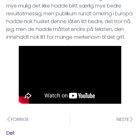
mye mulig det ikke hadde blitt særlig mye bedre
resultatmessig, men publikum rundt omkring i Europa
hadde nok husket denne låten litt bedre, det tror nå
jeg, men de hadde måttet endre på teksten, den
inneholdt nok litt for mange merkenavn til det gitt.
FORRIGE
NESTE
Del: