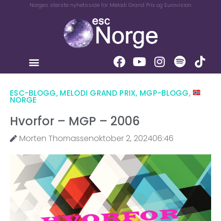
Norges største nyhetsside for Melodi Grand Prix og Eurovision
ESC-BLOGG
,
MELODI GRAND PRIX
,
MGP-BLOGG
,
NORGE
Hvorfor – MGP – 2006
Morten Thomassen
oktober 2, 2024
06:46