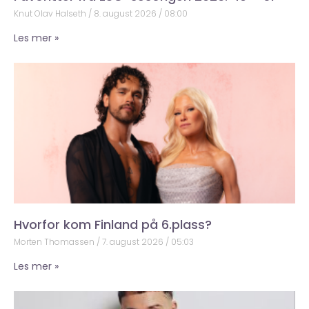
Knut Olav Halseth
8. august 2026
08:00
Les mer »
Hvorfor kom Finland på 6.plass?
Morten Thomassen
7. august 2026
05:03
Les mer »