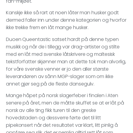
fan-miljøet.
Kanskje ikke så rart at noen låter man husker godt
dermed faller inn under denne kategorien og hvorfor
ikke trekke frem en låt mange husker.
Duoen Queentastic satset hardt på denne typen
musikk og når de i tillegg var drag-artister og stilte
med en låt med svenske låtskrivere og maltesisk
tekstforfatter skjønner man at dette tok man alvorlig,
for våre svenske venner er jo den aller største
leverandøren av sånn MGP-slager som om ikke
annet gjør seg på de fleste dansegulv.
Mange håpet på norsk slagerfeber i finalen i Aten
senere på året, men de måtte skuffet se at er låt på
norsk av alle ting fikk turen til den greske
hovedstaden og dessverre førte det til litt
pipekonsert når det resultatet var klart, litt pinlig å
oppføre seg slik, det er nemlig alltid rett låt som