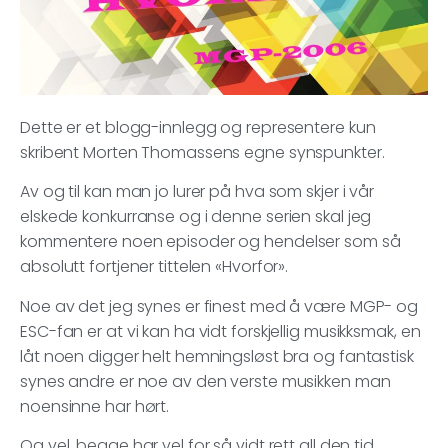
Dette er et blogg-innlegg og representere kun
skribent Morten Thomassens egne synspunkter.
Av og til kan man jo lurer på hva som skjer i vår
elskede konkurranse og i denne serien skal jeg
kommentere noen episoder og hendelser som så
absolutt fortjener tittelen «Hvorfor».
Noe av det jeg synes er finest med å være MGP- og
ESC-fan er at vi kan ha vidt forskjellig musikksmak, en
låt noen digger helt hemningsløst bra og fantastisk
synes andre er noe av den verste musikken man
noensinne har hørt.
Og vel, begge har vel for så vidt rett all den tid