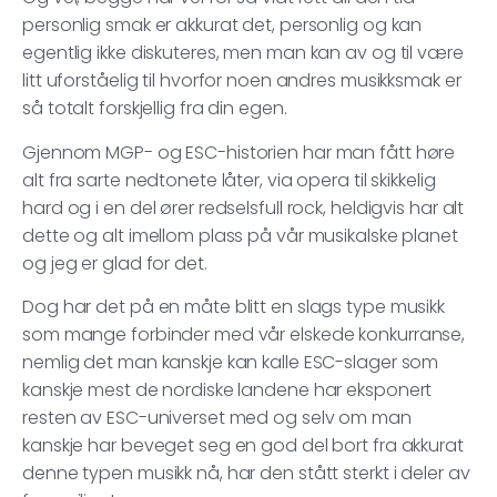
personlig smak er akkurat det, personlig og kan
egentlig ikke diskuteres, men man kan av og til være
litt uforståelig til hvorfor noen andres musikksmak er
så totalt forskjellig fra din egen.
Gjennom MGP- og ESC-historien har man fått høre
alt fra sarte nedtonete låter, via opera til skikkelig
hard og i en del ører redselsfull rock, heldigvis har alt
dette og alt imellom plass på vår musikalske planet
og jeg er glad for det.
Dog har det på en måte blitt en slags type musikk
som mange forbinder med vår elskede konkurranse,
nemlig det man kanskje kan kalle ESC-slager som
kanskje mest de nordiske landene har eksponert
resten av ESC-universet med og selv om man
kanskje har beveget seg en god del bort fra akkurat
denne typen musikk nå, har den stått sterkt i deler av