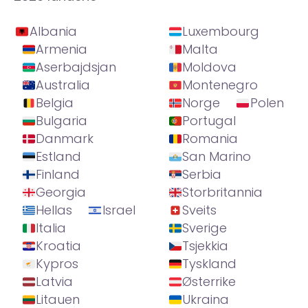
Albania
Luxembourg
Armenia
Malta
Aserbajdsjan
Moldova
Australia
Montenegro
Belgia
Norge
Polen
Bulgaria
Portugal
Danmark
Romania
Estland
San Marino
Finland
Serbia
Georgia
Storbritannia
Hellas
Israel
Sveits
Italia
Sverige
Kroatia
Tsjekkia
Kypros
Tyskland
Latvia
Østerrike
Litauen
Ukraina