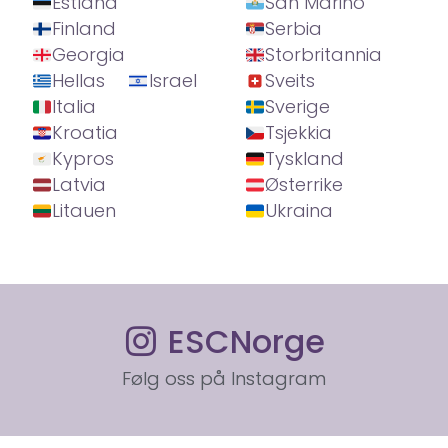
Estland
San Marino
Finland
Serbia
Georgia
Storbritannia
Hellas
Israel
Sveits
Italia
Sverige
Kroatia
Tsjekkia
Kypros
Tyskland
Latvia
Østerrike
Litauen
Ukraina
ESCNorge
Følg oss på Instagram