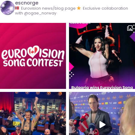
escnorge
Eurovision news/blog page
Exclusive collaboration
with @ogae_norway