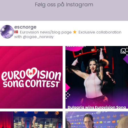
Følg oss på Instagram
escnorge
Eurovision news/blog page
Exclusive collaboration
with @ogae_norway