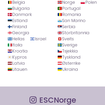
Belgia
Norge
Polen
Bulgaria
Portugal
Danmark
Romania
Estland
San Marino
Finland
Serbia
Georgia
Storbritannia
Hellas
Israel
Sveits
Italia
Sverige
Kroatia
Tsjekkia
Kypros
Tyskland
Latvia
Østerrike
Litauen
Ukraina
ESCNorge