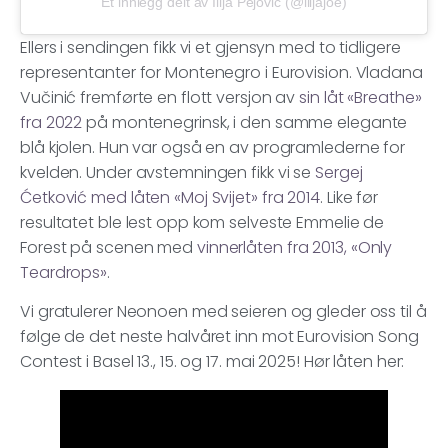
Et innlegg delt av Ilija Pejovic (@ilijajoe)
Ellers i sendingen fikk vi et gjensyn med to tidligere
representanter for Montenegro i Eurovision. Vladana
Vučinić fremførte en flott versjon av
sin låt «Breathe»
fra 2022
på montenegrinsk, i den samme elegante
blå kjolen. Hun var også en av programlederne for
kvelden. Under avstemningen fikk vi se
Sergej
Ćetković med låten «Moj Svijet» fra 2014
. Like før
resultatet ble lest opp kom selveste Emmelie de
Forest på scenen med
vinnerlåten fra 2013, «Only
Teardrops»
.
Vi gratulerer Neonoen med seieren og gleder oss til å
følge de det neste halvåret inn mot Eurovision Song
Contest i Basel 13., 15. og 17. mai 2025! Hør låten her: