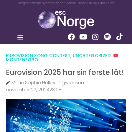
Norges største nyhetsside for Melodi Grand Prix og Eurovision
EUROVISION SONG CONTEST
,
UNCATEGORIZED
,
MONTENEGRO
Eurovision 2025 har sin første låt!
Marie Sophie Hellevang-Jensen
november 27, 2024
23:08