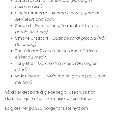
Sarah Toscano –
Amarcord
(Nostalgisk
hukommelse)
Serena Brancale –
Anema e core
(Hjerte og
sjel/Heart and soul)
Shablo ft. Guè, Joshua, Tormento –
La mia
parola
(Mitt ord)
Simone Cristicchi –
Quando sarai piccola
(Når
du er ung)
The Kolors –
Tu con chi fai l’amore?
(Hvem
elsker du med?)
Tony Effe –
Damme ‘na mano
(Gi meg en
hånd)
Willie Peyote –
Grazie ma no grazie
(Takk, men
nei takk)
Så da er det bare å glede seg til 11. februar, når
denne årlige fantastiske musikkfesten starter!
Følg oss her på ESC Norge for siste nytt om