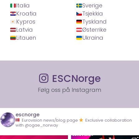
Italia
Sverige
Kroatia
Tsjekkia
Kypros
Tyskland
Latvia
Østerrike
Litauen
Ukraina
ESCNorge
Følg oss på Instagram
escnorge
Eurovision news/blog page
Exclusive collaboration
with @ogae_norway