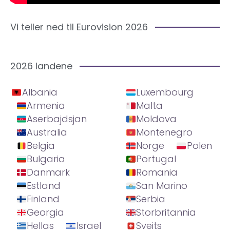
Vi teller ned til Eurovision 2026
2026 landene
Albania
Luxembourg
Armenia
Malta
Aserbajdsjan
Moldova
Australia
Montenegro
Belgia
Norge
Polen
Bulgaria
Portugal
Danmark
Romania
Estland
San Marino
Finland
Serbia
Georgia
Storbritannia
Hellas
Israel
Sveits