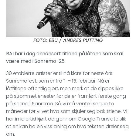
FOTO: EBU / ANDRES PUTTING
RAI har i dag annonsert titlene på låtene som skal
være med i Sanremo-25.
30 etablerte artister er til nå klare for neste års
Sanremofest, som er fra 11. – 15. februar. Nå er
låttitlene offentliggjort, men merk at de slippes ikke
på strømmetjenester før de er framført første gang
på scena i Sanremo. Så vi må vente i snaue to
måneder før vi vet hva som skjuler seg bak titlene. Vi
har imidlertid kjørt de gjennom Google Translate slik
at en kan ha en viss aning om hva teksten dreier seg
om.