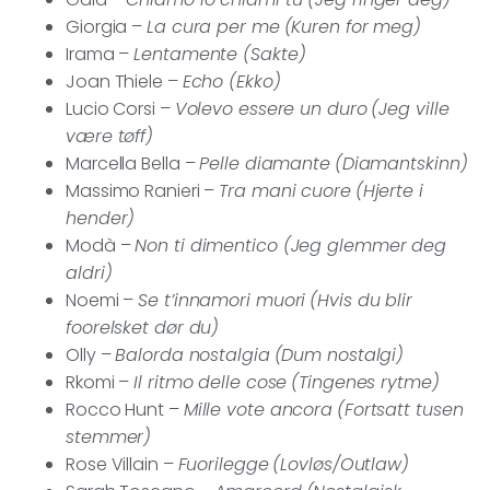
Giorgia –
La cura per me
(Kuren for meg)
Irama –
Lentamente (Sakte)
Joan Thiele –
Echo (Ekko)
Lucio Corsi –
Volevo essere un duro
(Jeg ville
være tøff)
Marcella Bella –
Pelle diamante
(Diamantskinn)
Massimo Ranieri –
Tra mani cuore
(Hjerte i
hender)
Modà –
Non ti dimentico (Jeg glemmer deg
aldri)
Noemi –
Se t’innamori muori
(Hvis du blir
foorelsket dør du)
Olly –
Balorda nostalgia
(Dum nostalgi)
Rkomi –
Il ritmo delle cose
(Tingenes rytme)
Rocco Hunt –
Mille vote ancora
(Fortsatt tusen
stemmer)
Rose Villain –
Fuorilegge
(Lovløs/Outlaw)