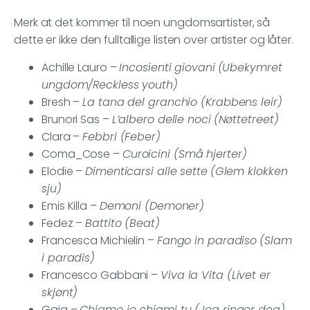
Merk at det kommer til noen ungdomsartister, så
dette er ikke den fulltallige listen over artister og låter.
Achille Lauro –
Incosienti giovani
(Ubekymret
ungdom/Reckless youth)
Bresh –
La tana del granchio (Krabbens leir)
Brunori Sas –
L’albero delle noci
(Nøttetreet)
Clara –
Febbri (Feber)
Coma_Cose –
Curoicini (Små hjerter)
Elodie –
Dimenticarsi alle sette
(Glem klokken
sju)
Emis Killa –
Demoni (Demoner)
Fedez –
Battito (Beat)
Francesca Michielin –
Fango in paradiso
(Slam
i paradis)
Francesco Gabbani –
Viva la Vita (Livet er
skjønt)
Gaia –
Chiamo io chiami tu (Jeg ringer deg)