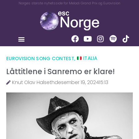
Norges største nyhetsside for Melodi Grand Prix og Eurovision
EUROVISION SONG CONTEST
,
ITALIA
Låttitlene i Sanremo er klare!
Knut Olav Halseth
desember 19, 2024
15:13